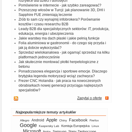
rozrywce dla dzieci i dorosłych
Pomówienie w internecie - jak szybko zareagować?
Przeszczep włosów w Turcji: jak planowanie 3D, DHI i
Sapphire FUE zmieniają leczenie
Zrób to sam czy wynajmij infobrokera? Porównanie
kosztów i czasu researchu B2B
Leady B2B dla specjalistycznych sektorów: IT, produkcja,
edukacja, energia i ubezpieczenia
Jakie warstwy ma dach płaski i jakie pełnią funkcje
Folia aluminiowa w gastronomii - do czego się przyda i
jak ją dobrze wykorzystać?
Sprzedaż wielokanałowa - jak ogarnąć sprzedaż na kilku
platformach jednocześnie
Jak skutecznie montować płotki herpetologiczne z
betonu
Ponadczasowa elegancja i sportowe emocje. Dlaczego
brytyjska legenda motoryzacji wciąż zachwyca?
Frezer CNC Holandia - jak praca na nowoczesnych
obrabiarkach nowej generacji przyciąga najlepszych
specjalistów?
Zapytaj o ofertę
Najpopularniejsze tematy artykułów
Apple
Facebook
Android
Allegro
Chiny
Firefox
Google
Komisja Europejska
Kaspersky Lab
Linux
Microsoft
Samsung
Stany Zjednoczone
Nokia