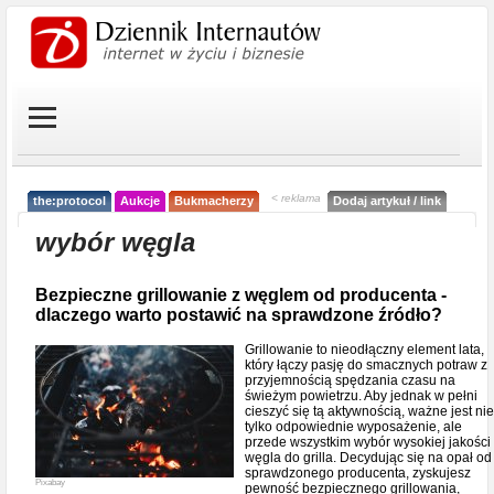
< reklama
the:protocol
Aukcje
Bukmacherzy
Dodaj artykuł / link
wybór węgla
Bezpieczne grillowanie z węglem od producenta -
dlaczego warto postawić na sprawdzone źródło?
Grillowanie to nieodłączny element lata,
który łączy pasję do smacznych potraw z
przyjemnością spędzania czasu na
świeżym powietrzu. Aby jednak w pełni
cieszyć się tą aktywnością, ważne jest nie
tylko odpowiednie wyposażenie, ale
przede wszystkim wybór wysokiej jakości
węgla do grilla. Decydując się na opał od
sprawdzonego producenta, zyskujesz
Pixabay
pewność bezpiecznego grillowania,