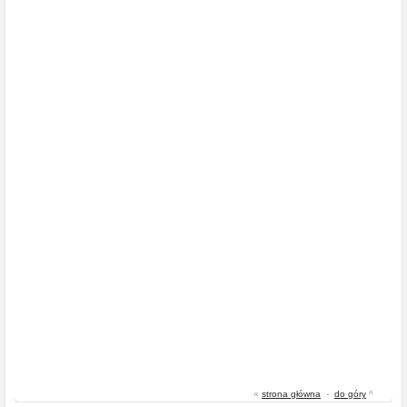
«
strona główna
-
do góry
^