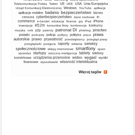
UE
USA
Unia Europejska
Telekomunikacja Polska
Twitter
UKE
Windows
Urząd Komunikacji Elektronicznej
YouTube
aplikacje
bezpieczeństwo
badania
aplikacje mobilne
biznes
cyberbezpieczeństwo
e-
cenzura
dane osobowe
commerce
iPhone
e-handel
edukacja
finanse
gry
iPad
kf12m
konkursy
inwestycje
komunikat firmy
konferencje
patronat DI
piractwo
p2p
muzyka
nols
patenty
phishing
prawa
podatki
policja
polityka
podcasty
politycy
praca
autorskie
prawo
prywatność
przedsiębiorcy
przegląd prasy
serwisy
raporty
przeglądarki
przejęcia
reklama
smartfony
społecznościowe
sklepy internetowe
spam
startupy
tablety
telefony
sprzedaż
sztuczna inteligencja
wygasl
urządzenia przenośne
wideo
komórkowe
wyniki
własność intelektualna
finansowe
wyszukiwarki
Więcej tagów