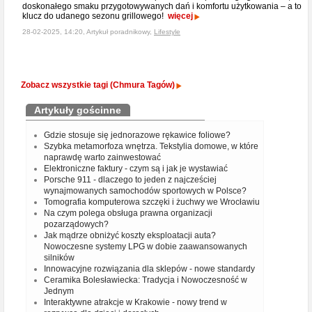
doskonałego smaku przygotowywanych dań i komfortu użytkowania – a to
klucz do udanego sezonu grillowego!
więcej
28-02-2025, 14:20, Artykuł poradnikowy,
Lifestyle
Zobacz wszystkie tagi (Chmura Tagów)
Artykuły gościnne
Gdzie stosuje się jednorazowe rękawice foliowe?
Szybka metamorfoza wnętrza. Tekstylia domowe, w które
naprawdę warto zainwestować
Elektroniczne faktury - czym są i jak je wystawiać
Porsche 911 - dlaczego to jeden z najcześciej
wynajmowanych samochodów sportowych w Polsce?
Tomografia komputerowa szczęki i żuchwy we Wrocławiu
Na czym polega obsługa prawna organizacji
pozarządowych?
Jak mądrze obniżyć koszty eksploatacji auta?
Nowoczesne systemy LPG w dobie zaawansowanych
silników
Innowacyjne rozwiązania dla sklepów - nowe standardy
Ceramika Bolesławiecka: Tradycja i Nowoczesność w
Jednym
Interaktywne atrakcje w Krakowie - nowy trend w