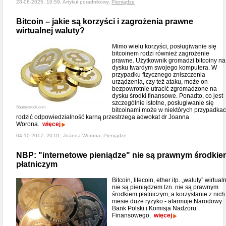
28-08-2025, 10:59, Artykuł poradnikowy,
Pieniądze
Bitcoin – jakie są korzyści i zagrożenia prawne
wirtualnej waluty?
Mimo wielu korzyści, posługiwanie się
bitcoinem rodzi również zagrożenie
prawne. Użytkownik gromadzi bitcoiny na
dysku twardym swojego komputera. W
przypadku fizycznego zniszczenia
urządzenia, czy też ataku, może on
bezpowrotnie utracić zgromadzone na
dysku środki finansowe. Ponadto, co jest
szczególnie istotne, posługiwanie się
Shutterstock.com
bitcoinami może w niektórych przypadka
rodzić odpowiedzialność karną przestrzega adwokat dr Joanna
Worona.
więcej
04-10-2017, 20:01, Joanna Worona,
Pieniądze
NBP: "internetowe pieniądze" nie są prawnym środkie
płatniczym
Bitcoin, litecoin, ether itp. „waluty” wirtual
nie są pieniądzem tzn. nie są prawnym
środkiem płatniczym, a korzystanie z nich
niesie duże ryzyko - alarmuje Narodowy
Bank Polski i Komisja Nadzoru
Finansowego.
więcej