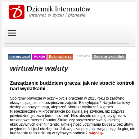
< reklama
the:protocol
Aukcje
Bukmacherzy
Dodaj artykuł / link
wirtualne waluty
Zarządzanie budżetem gracza: jak nie stracić kontroli
nad wydatkami
Spójrzmy prawdzie w oczy – bycie graczem w 2025 roku to zarówno
ekscytujące, jak i niebezpieczne zajęcie. Ekscytujące? Natychmiastowy
dostęp do nowych map, ulepszeń, skórek i wydarzeń w grach.
Niebezpieczne? Mikrotransakcje pojawiają się szybciej, niż zdążysz
powiedzieć „jeszcze jeden poziom”. Niezależnie od tego, czy grasz w
rankingowe mecze Counter-Strike, czy poszerzasz swoją kolekcję
ekskluzywnych gier Nintendo, umiejętność utrzymania budżetu bez utraty
przyjemności jest niezbędna. Jak więc zaspokajać swoją pasję do gier, nie
budząc się rano z dziurą w cyfrowym portfelu?
więcej