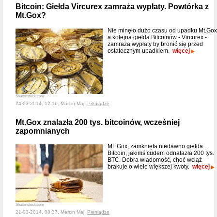
Bitcoin: Giełda Vircurex zamraża wypłaty. Powtórka z
Mt.Gox?
Nie minęło dużo czasu od upadku Mt.Gox
a kolejna giełda Bitcoinów - Vircurex -
zamraża wypłaty by bronić się przed
ostatecznym upadkiem.
więcej
Shutterstock.com
24-03-2014, 12:16, Marcin Maj,
Pieniądze
Mt.Gox znalazła 200 tys. bitcoinów, wcześniej
zapomnianych
Mt. Gox, zamknięta niedawno giełda
Bitcoin, jakimś cudem odnalazła 200 tys.
BTC. Dobra wiadomość, choć wciąż
brakuje o wiele większej kwoty.
więcej
Shutterstock.com
21-03-2014, 08:37, Marcin Maj,
Pieniądze