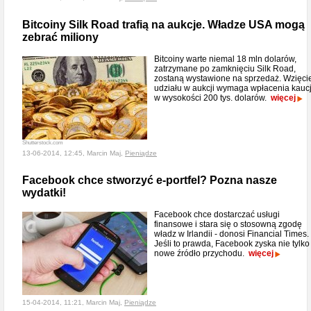
Bitcoiny Silk Road trafią na aukcje. Władze USA mogą
zebrać miliony
Bitcoiny warte niemal 18 mln dolarów,
zatrzymane po zamknięciu Silk Road,
zostaną wystawione na sprzedaż. Wzięci
udziału w aukcji wymaga wpłacenia kaucj
w wysokości 200 tys. dolarów.
więcej
Shutterstock.com
13-06-2014, 12:45, Marcin Maj,
Pieniądze
Facebook chce stworzyć e-portfel? Pozna nasze
wydatki!
Facebook chce dostarczać usługi
finansowe i stara się o stosowną zgodę
władz w Irlandii - donosi Financial Times.
Jeśli to prawda, Facebook zyska nie tylko
nowe źródło przychodu.
więcej
15-04-2014, 11:21, Marcin Maj,
Pieniądze