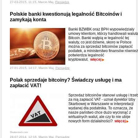
27-03-2015, 11:15, Marcin Maj,
Pieniądze
Polskie banki kwestionują legalność Bitcoinów i
zamykają konta
Banki BZWBK oraz BPH wypowiedziały
umowy klientom, którzy handlowali walut
Bitcoin. Banki wątpią w legalność tej
waluty, co jest dziwne, skoro w Polsce
można za sprzedaż bitcoinów zapłacić
podatek, a ministerstwo finansów również
potwierdza legalność
kryptowalut.
więcej
27-01-2015, 14:17, Marcin Maj,
Pieniądze
Polak sprzedaje bitcoiny? Świadczy usługę i ma
zapłacić VAT!
Sprzedaż bitcoinów stanowi usługę i trze
za nią zapłacić VAT - uznał dyrektor Izby
Skarbowej w Warszawie w interpretacji
wydanej dla podatnika. To oznacza, że
nasze państwo chce dużo wycisnąć z
wirtualnych walut, ale czy to nie ubije
nowych form działalności?
więcej
Shutterstock.com
28-07-2014, 12:16, Marcin Maj,
Pieniądze