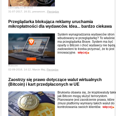
Zach Copley, CC BY-SA 2.0
31-07-2017, 16:31, pressroom ,
Pieniądze
Przeglądarka blokująca reklamy uruchamia
mikropłatności dla wydawców. Idea... bardzo ciekawa
System wynagradzania wydawców stron
wbudowany w przeglądarkę? To właśnie
ma przeglądarka Brave. System ma być
oparty o Bitcoin i choć wydawcy nie będą
zadowoleni to trzeba przyznać, że to jest
innowacyjne.
więcej
Brave.com
02-09-2016, 14:12, Marcin Maj,
Pieniądze
Zaostrzy się prawo dotyczące walut wirtualnych
(Bitcoin) i kart przedpłaconych w UE
Bruksela obawia się, że kryptowaluty taki
jak Bitcoin mogą służyć terrorystom.
Planowane jest zaostrzenie prawa, które
zmusi platformy wymiany takich walut do
kontrolowania swoich klientów.
więcej