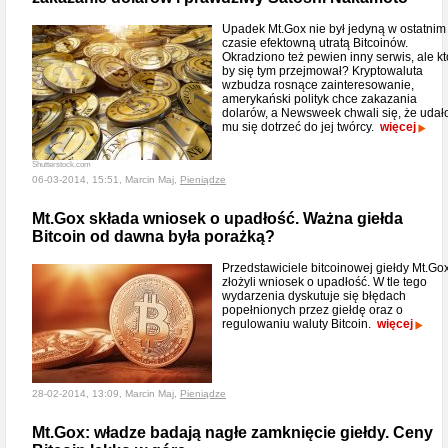
Upadek Mt.Gox nie był jedyną w ostatnim
czasie efektowną utratą Bitcoinów.
Okradziono też pewien inny serwis, ale kt
by się tym przejmował? Kryptowaluta
wzbudza rosnące zainteresowanie,
amerykański polityk chce zakazania
dolarów, a Newsweek chwali się, że udał
mu się dotrzeć do jej twórcy.
więcej
Shutterstock.com
06-03-2014, 15:51, Marcin Maj,
Pieniądze
Mt.Gox składa wniosek o upadłość. Ważna giełda
Bitcoin od dawna była porażką?
Przedstawiciele bitcoinowej giełdy Mt.Go
złożyli wniosek o upadłość. W tle tego
wydarzenia dyskutuje się błędach
popełnionych przez giełdę oraz o
regulowaniu waluty Bitcoin.
więcej
28-02-2014, 13:09, Marcin Maj,
Pieniądze
Mt.Gox: władze badają nagłe zamknięcie giełdy. Ceny