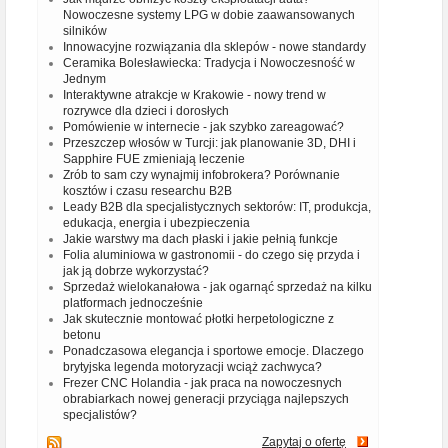
Nowoczesne systemy LPG w dobie zaawansowanych
silników
Innowacyjne rozwiązania dla sklepów - nowe standardy
Ceramika Bolesławiecka: Tradycja i Nowoczesność w
Jednym
Interaktywne atrakcje w Krakowie - nowy trend w
rozrywce dla dzieci i dorosłych
Pomówienie w internecie - jak szybko zareagować?
Przeszczep włosów w Turcji: jak planowanie 3D, DHI i
Sapphire FUE zmieniają leczenie
Zrób to sam czy wynajmij infobrokera? Porównanie
kosztów i czasu researchu B2B
Leady B2B dla specjalistycznych sektorów: IT, produkcja,
edukacja, energia i ubezpieczenia
Jakie warstwy ma dach płaski i jakie pełnią funkcje
Folia aluminiowa w gastronomii - do czego się przyda i
jak ją dobrze wykorzystać?
Sprzedaż wielokanałowa - jak ogarnąć sprzedaż na kilku
platformach jednocześnie
Jak skutecznie montować płotki herpetologiczne z
betonu
Ponadczasowa elegancja i sportowe emocje. Dlaczego
brytyjska legenda motoryzacji wciąż zachwyca?
Frezer CNC Holandia - jak praca na nowoczesnych
obrabiarkach nowej generacji przyciąga najlepszych
specjalistów?
Zapytaj o ofertę