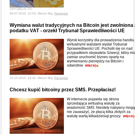
Zach Copley (lic. CC)
06-07-2016, 10:54, Marcin Maj,
Pieniądze
Wymiana walut tradycyjnych na Bitcoin jest zwolniona 
podatku VAT - orzekł Trybunał Sprawiedliwości UE
Wyrok korzystny dla prowadzenia handlu
wirtualnymi walutami wydał Trybunał
Sprawiedliwości UE. Pochylił się on nad
przypadkiem obywatela Szwecji, który mi
zamiar uruchomić biznes oparty na
wymienianiu pieniędzy na Bitcoin i
odwrotnie
więcej
22-10-2015, 14:42, Marcin Maj,
Pieniądze
Chcesz kupić bitcoiny przez SMS. Przepłacisz!
W internecie pojawiła się strona
sprzedająca wirtualną walutę za
wiadomość SMS. Niestety nabywcy mogą
nie zauważyć, że płacą kilka złotych za
walutę wartą kilkadziesiąt groszy.
więcej