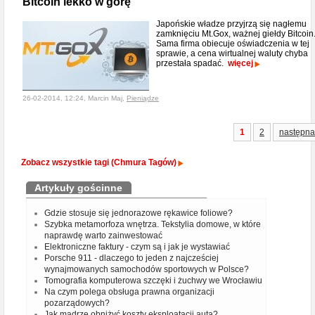
Bitcoin lekko w górę
Japońskie władze przyjrzą się nagłemu
zamknięciu Mt.Gox, ważnej giełdy Bitcoin
Sama firma obiecuje oświadczenia w tej
sprawie, a cena wirtualnej waluty chyba
przestała spadać.
więcej
26-02-2014, 12:24, Marcin Maj,
Pieniądze
1
2
następna
Zobacz wszystkie tagi (Chmura Tagów)
Artykuły gościnne
Gdzie stosuje się jednorazowe rękawice foliowe?
Szybka metamorfoza wnętrza. Tekstylia domowe, w które
naprawdę warto zainwestować
Elektroniczne faktury - czym są i jak je wystawiać
Porsche 911 - dlaczego to jeden z najcześciej
wynajmowanych samochodów sportowych w Polsce?
Tomografia komputerowa szczęki i żuchwy we Wrocławiu
Na czym polega obsługa prawna organizacji
pozarządowych?
Jak mądrze obniżyć koszty eksploatacji auta?