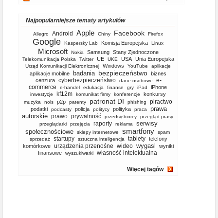
Najpopularniejsze tematy artykułów
Apple
Facebook
Android
Allegro
Chiny
Firefox
Google
Komisja Europejska
Kaspersky Lab
Linux
Microsoft
Samsung
Stany Zjednoczone
Nokia
UE
USA
Unia Europejska
Telekomunikacja Polska
Twitter
UKE
Windows
Urząd Komunikacji Elektronicznej
YouTube
aplikacje
bezpieczeństwo
badania
aplikacje mobilne
biznes
cyberbezpieczeństwo
e-
cenzura
dane osobowe
commerce
iPhone
e-handel
edukacja
finanse
gry
iPad
kf12m
konkursy
inwestycje
komunikat firmy
konferencje
patronat DI
piractwo
p2p
muzyka
nols
patenty
phishing
prawa
podatki
policja
polityka
podcasty
politycy
praca
autorskie
prawo
prywatność
przedsiębiorcy
przegląd prasy
serwisy
raporty
przeglądarki
przejęcia
reklama
smartfony
społecznościowe
sklepy internetowe
spam
startupy
tablety
telefony
sprzedaż
sztuczna inteligencja
wygasl
urządzenia przenośne
wideo
komórkowe
wyniki
własność intelektualna
finansowe
wyszukiwarki
Więcej tagów