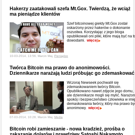
Hakerzy zaatakowali szefa Mt.Gox. Twierdzą, że wciąż
ma pieniądze klientów
Szef bitcoinowej giełdy Mt.Gox został
oskarżony przez hakerów o dokonanie
oszustwa. Korzystając z jego bloga
opublikowali oni pliki, które mają być na t
dowodami.
więcej
10-03-2014, 13:56, Marcin Maj,
Pieniądze
Twórca Bitcoin ma prawo do anonimowości.
Dziennikarze narażają ludzi próbując go zdemaskować
Wczoraj Newseek pochwalił się
zdemaskowaniem twórcy Bitcoin.
Opublikowano nawet zdjęcie jego domu,
ale dziennikarze mogli się mylić. Narażo
spokój i bezpieczeństwo człowieka w imi
demaskowania twórcy, który ma prawo by
anonimowy.
więcej
07-03-2014, 10:28, Marcin Maj,
Media
Bitcoin robi zamieszanie - nowa kradzież, prośba o
zakazanie dolarów i prawdziwy Satoshi Nakamoto