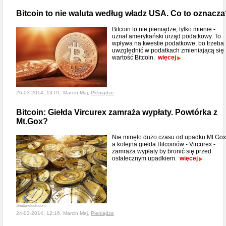
Bitcoin to nie waluta według władz USA. Co to oznacz
Bitcoin to nie pieniądze, tylko mienie -
uznał amerykański urząd podatkowy. To
wpływa na kwestie podatkowe, bo trzeba
uwzględnić w podatkach zmieniającą się
wartość Bitcoin.
więcej
26-03-2014, 13:01, Marcin Maj,
Pieniądze
Bitcoin: Giełda Vircurex zamraża wypłaty. Powtórka z
Mt.Gox?
Nie minęło dużo czasu od upadku Mt.Gox
a kolejna giełda Bitcoinów - Vircurex -
zamraża wypłaty by bronić się przed
ostatecznym upadkiem.
więcej
Shutterstock.com
24-03-2014, 12:16, Marcin Maj,
Pieniądze