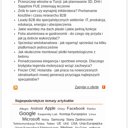
Przeszczep włosów w Turcji: jak planowanie 3D, DHI i
Sapphire FUE zmieniają leczenie
Zrób to sam czy wynajmij infobrokera? Porównanie
kosztów i czasu researchu B2B
Leady B2B dla specjalistycznych sektorów: IT, produkcja,
edukacja, energia i ubezpieczenia
Jakie warstwy ma dach płaski i jakie pełnią funkcje
Folia aluminiowa w gastronomii - do czego się przyda i
jak ją dobrze wykorzystać?
Sprzedaż wielokanałowa - jak ogarnąć sprzedaż na kilku
platformach jednocześnie
Jak skutecznie montować płotki herpetologiczne z
betonu
Ponadczasowa elegancja i sportowe emocje. Dlaczego
brytyjska legenda motoryzacji wciąż zachwyca?
Frezer CNC Holandia - jak praca na nowoczesnych
obrabiarkach nowej generacji przyciąga najlepszych
specjalistów?
Zapytaj o ofertę
Najpopularniejsze tematy artykułów
Apple
Facebook
Android
Allegro
Chiny
Firefox
Google
Komisja Europejska
Kaspersky Lab
Linux
Microsoft
Samsung
Stany Zjednoczone
Nokia
UE
USA
Unia Europejska
Telekomunikacja Polska
Twitter
UKE
Windows
Urząd Komunikacji Elektronicznej
YouTube
aplikacje