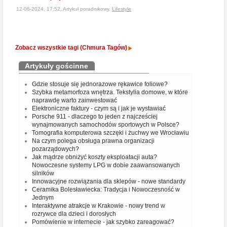
12-06-2024, 17:52, Artykuł poradnikowy,
Lifestyle
Zobacz wszystkie tagi (Chmura Tagów)
Artykuły gościnne
Gdzie stosuje się jednorazowe rękawice foliowe?
Szybka metamorfoza wnętrza. Tekstylia domowe, w które
naprawdę warto zainwestować
Elektroniczne faktury - czym są i jak je wystawiać
Porsche 911 - dlaczego to jeden z najcześciej
wynajmowanych samochodów sportowych w Polsce?
Tomografia komputerowa szczęki i żuchwy we Wrocławiu
Na czym polega obsługa prawna organizacji
pozarządowych?
Jak mądrze obniżyć koszty eksploatacji auta?
Nowoczesne systemy LPG w dobie zaawansowanych
silników
Innowacyjne rozwiązania dla sklepów - nowe standardy
Ceramika Bolesławiecka: Tradycja i Nowoczesność w
Jednym
Interaktywne atrakcje w Krakowie - nowy trend w
rozrywce dla dzieci i dorosłych
Pomówienie w internecie - jak szybko zareagować?