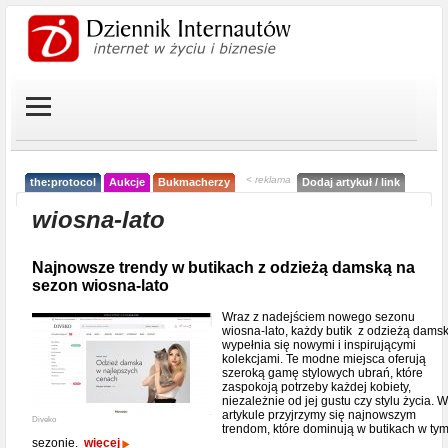
< reklama
the:protocol
Aukcje
Bukmacherzy
Dodaj artykuł / link
wiosna-lato
Najnowsze trendy w butikach z odzieżą damską na
sezon wiosna-lato
Wraz z nadejściem nowego sezonu
wiosna-lato, każdy butik z odzieżą dams
wypełnia się nowymi i inspirującymi
kolekcjami. Te modne miejsca oferują
szeroką gamę stylowych ubrań, które
zaspokoją potrzeby każdej kobiety,
niezależnie od jej gustu czy stylu życia. W
artykule przyjrzymy się najnowszym
Diveko
trendom, które dominują w butikach w ty
sezonie.
więcej