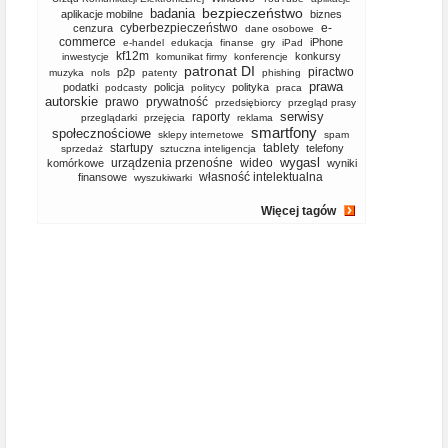
bezpieczeństwo
badania
aplikacje mobilne
biznes
cyberbezpieczeństwo
e-
cenzura
dane osobowe
commerce
iPhone
e-handel
edukacja
finanse
gry
iPad
kf12m
konkursy
inwestycje
komunikat firmy
konferencje
patronat DI
piractwo
p2p
muzyka
nols
patenty
phishing
prawa
podatki
policja
polityka
podcasty
politycy
praca
autorskie
prawo
prywatność
przedsiębiorcy
przegląd prasy
serwisy
raporty
przeglądarki
przejęcia
reklama
smartfony
społecznościowe
sklepy internetowe
spam
startupy
tablety
telefony
sprzedaż
sztuczna inteligencja
wygasl
urządzenia przenośne
wideo
komórkowe
wyniki
własność intelektualna
finansowe
wyszukiwarki
Więcej tagów