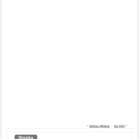
«
strona główna
-
do góry
^
Stopka