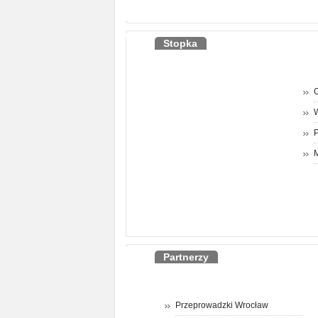
Stopka
O
P
M
Partnerzy
Przeprowadzki Wrocław