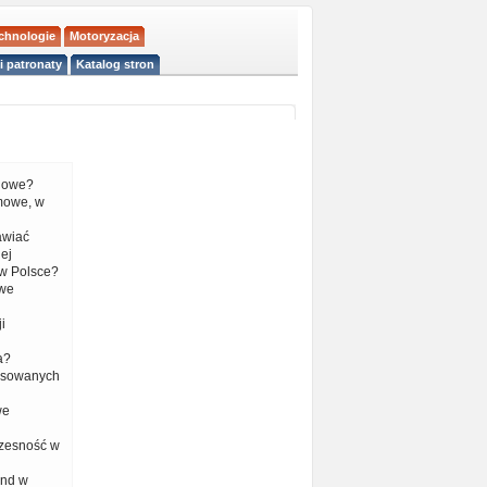
echnologie
Motoryzacja
i patronaty
Katalog stron
liowe?
mowe, w
tawiać
ej
w Polsce?
 we
i
a?
nsowanych
we
czesność w
end w