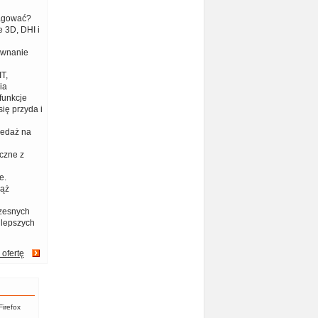
eagować?
 3D, DHI i
ównanie
T,
ia
funkcje
ię przyda i
zedaż na
czne z
e.
iąż
zesnych
jlepszych
 ofertę
Firefox