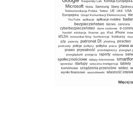
Google
Komisja Europejska
Kaspersky Lab
Microsoft
Samsung
Stany Zjednoc
Nokia
UE
USA
Telekomunikacja Polska
Twitter
UKE
Europejska
Wi
Urząd Komunikacji Elektronicznej
badan
aplikacje mobilne
YouTube
aplikacje
bezpieczeństwo
biznes
cenzura
cyberbezpieczeństwo
e-comm
dane osobowe
iPhone
handel
edukacja
finanse
gry
iPad
inwe
kf12m
konkursy
komunikat firmy
konferencje
muz
patronat DI
piractwo
p2p
patenty
phishing
prawa a
policja
polityka
podcasty
politycy
praca
prawo
prywatność
przedsiębiorcy
przegląd 
serw
raporty
przeglądarki
przejęcia
reklama
smartfo
społecznościowe
sklepy internetowe
startupy
tablety
sprzedaż
sztuczna inteligencja
w
urządzenia przenośne
wideo
komórkowe
własność intele
wyniki finansowe
wyszukiwarki
Więcej t