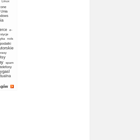
Linux
zone
Unia
ndows
ia
erce
e-
stycje
yka
nols
podatki
utorskie
prasy
isy
ny
spam
telefony
ygasl
ktualna
agów