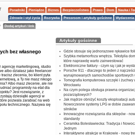
Poradniki
Pieniądze
Biznes
Bezpieczeństwo
Prawo
Dom
Nauka i T
Zdrowie i styl życia
Rozrywka
Pressroom i artykuły gościnne
Wydarzenia 
a
Dodaj artykuł / link
Artykuły gościnne
wych bez własnego
Gdzie stosuje się jednorazowe rękawice fo
Szybka metamorfoza wnętrza. Tekstylia do
które naprawdę warto zainwestować
Elektroniczne faktury - czym są i jak je wys
 agencję marketingową, studio
Porsche 911 - dlaczego to jeden z najcześci
e albo działasz jako freelancer
e tracisz zlecenia, bo klient pyta
wynajmowanych samochodów sportowych 
ternetową, a Ty nie masz nikogo
Tomografia komputerowa szczęki i żuchwy
ia? Albo masz zlecenie, ale nie
Wrocławiu
udniać programisty na etat dla
Na czym polega obsługa prawna organizacj
ojektu? Jest rozwiązanie, z
pozarządowych?
zystają dziesiątki agencji w
Jak mądrze obniżyć koszty eksploatacji aut
 które pozwala zarabiać na web
Nowoczesne systemy LPG w dobie zaawa
ołu technicznego. Nazywa się
silników
Innowacyjne rozwiązania dla sklepów - no
standardy
Ceramika Bolesławiecka: Tradycja i Nowo
Jednym
Interaktywne atrakcje w Krakowie - nowy tr