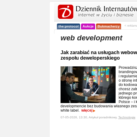
< reklam
the:protocol
Aukcje
Bukmacherzy
web development
Jak zarabiać na usługach webo
zespołu deweloperskiego
Prowadzisz
brandingow
i regularni
o stronę in
do kodowan
chcesz zatr
jednego pr
którego kor
Polsce – i
developmencie bez budowania własnego zesp
white label.
więcej
07-05-2026, 13:30, Artykuł poradnikowy,
Technologie