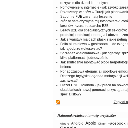
rozrywce dla dzieci i dorosłych
Pomówienie w internecie - jak szybko zar
Przeszczep włosów w Turcji: jak planowanie
Sapphire FUE zmieniają leczenie
Zrób to sam czy wynajmij infobrokera? Por
kosztów i czasu researchu B2B
Leady B2B dla specjalistycznych sektorów: I
produkcja, edukacja, energia i ubezpieczen
Jakie warstwy ma dach płaski i jakie pełnią 
Folia aluminiowa w gastronomii - do czego s
jak ją dobrze wykorzystać?
Sprzedaż wielokanałowa - jak ogarnąć spr
kilku platformach jednocześnie
Jak skutecznie montować płotki herpetologi
betonu
Ponadczasowa elegancja i sportowe emocj
Dlaczego brytyjska legenda motoryzacji wc
zachwyca?
Frezer CNC Holandia - jak praca na nowoc
obrabiarkach nowej generacji przyciąga na
specjalistów?
Zapytaj o
Najpopularniejsze tematy artykułów
Apple
Facebook
Android
Allegro
Chiny