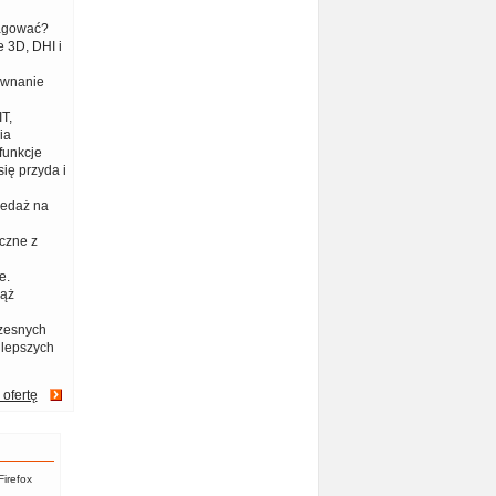
eagować?
 3D, DHI i
ównanie
T,
ia
funkcje
ię przyda i
zedaż na
czne z
e.
iąż
zesnych
jlepszych
 ofertę
Firefox