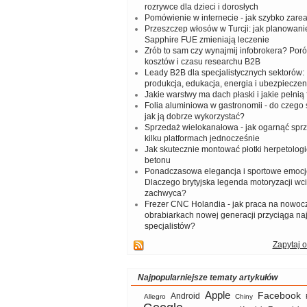
rozrywce dla dzieci i dorosłych
Pomówienie w internecie - jak szybko zar
Przeszczep włosów w Turcji: jak planowanie
Sapphire FUE zmieniają leczenie
Zrób to sam czy wynajmij infobrokera? Por
kosztów i czasu researchu B2B
Leady B2B dla specjalistycznych sektorów: I
produkcja, edukacja, energia i ubezpieczen
Jakie warstwy ma dach płaski i jakie pełnią 
Folia aluminiowa w gastronomii - do czego s
jak ją dobrze wykorzystać?
Sprzedaż wielokanałowa - jak ogarnąć spr
kilku platformach jednocześnie
Jak skutecznie montować płotki herpetologi
betonu
Ponadczasowa elegancja i sportowe emocj
Dlaczego brytyjska legenda motoryzacji wc
zachwyca?
Frezer CNC Holandia - jak praca na nowoc
obrabiarkach nowej generacji przyciąga na
specjalistów?
Zapytaj o
Najpopularniejsze tematy artykułów
Apple
Facebook
Android
Allegro
Chiny