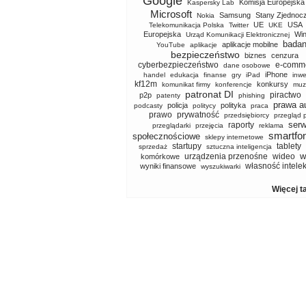
Google
Komisja Europejska
Kaspersky Lab
Microsoft
Samsung
Stany Zjednoc
Nokia
UE
USA
Telekomunikacja Polska
Twitter
UKE
Europejska
Wi
Urząd Komunikacji Elektronicznej
badan
aplikacje mobilne
YouTube
aplikacje
bezpieczeństwo
biznes
cenzura
cyberbezpieczeństwo
e-comm
dane osobowe
iPhone
handel
edukacja
finanse
gry
iPad
inwe
kf12m
konkursy
komunikat firmy
konferencje
muz
patronat DI
piractwo
p2p
patenty
phishing
prawa a
policja
polityka
podcasty
politycy
praca
prawo
prywatność
przedsiębiorcy
przegląd 
serw
raporty
przeglądarki
przejęcia
reklama
smartfo
społecznościowe
sklepy internetowe
startupy
tablety
sprzedaż
sztuczna inteligencja
w
urządzenia przenośne
wideo
komórkowe
własność intele
wyniki finansowe
wyszukiwarki
Więcej t