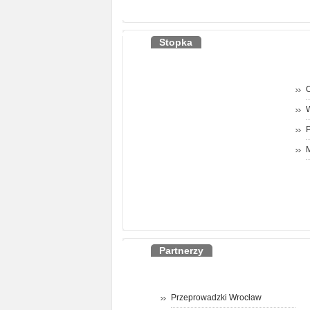
Stopka
O
P
M
Partnerzy
Przeprowadzki Wrocław