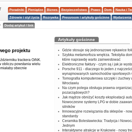
Poradniki
Pieniądze
Biznes
Bezpieczeństwo
Prawo
Dom
Nauka i T
Zdrowie i styl życia
Rozrywka
Pressroom i artykuły gościnne
Wydarzenia 
a
Dodaj artykuł / link
Artykuły gościnne
owego projektu
Gdzie stosuje się jednorazowe rękawice fo
Szybka metamorfoza wnętrza. Tekstylia do
które naprawdę warto zainwestować
ździerniku trackera OiNK.
 w obliczu powstania wielu
Elektroniczne faktury - czym są i jak je wys
e miałaby obecnie
Porsche 911 - dlaczego to jeden z najcześci
wynajmowanych samochodów sportowych 
Tomografia komputerowa szczęki i żuchwy
Wrocławiu
Na czym polega obsługa prawna organizacj
pozarządowych?
Jak mądrze obniżyć koszty eksploatacji aut
Nowoczesne systemy LPG w dobie zaawa
silników
Innowacyjne rozwiązania dla sklepów - no
standardy
Ceramika Bolesławiecka: Tradycja i Nowo
Jednym
Interaktywne atrakcje w Krakowie - nowy tr