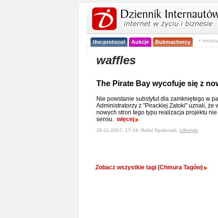
< reklam
the:protocol
Aukcje
Bukmacherzy
waffles
The Pirate Bay wycofuje się z n
Nie powstanie substytut dla zamkniętego w pa
Administratorzy z "Pirackiej Zatoki" uznali, że
nowych stron tego typu realizacja projektu ni
sensu.
więcej
26-11-2007, 17:19, Rafał Spaleniak,
Lifestyle
Zobacz wszystkie tagi (Chmura Tagów)