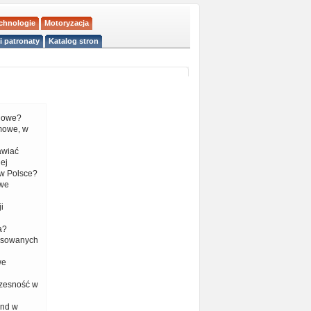
echnologie
Motoryzacja
i patronaty
Katalog stron
liowe?
mowe, w
tawiać
ej
w Polsce?
 we
i
a?
nsowanych
we
czesność w
end w