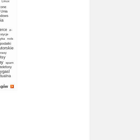
Linux
zone
Unia
ndows
ia
erce
e-
stycje
yka
nols
podatki
utorskie
prasy
isy
ny
spam
telefony
ygasl
ktualna
agów