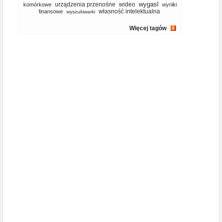
wygasl
urządzenia przenośne
wideo
komórkowe
wyniki
własność intelektualna
finansowe
wyszukiwarki
Więcej tagów