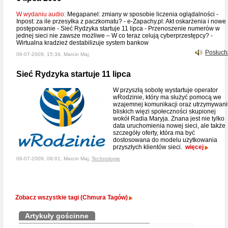
W wydaniu audio:
Megapanel: zmiany w sposobie liczenia oglądalności -
Inpost: za ile przesyłka z paczkomatu? - e-Zapachy.pl: Akt oskarżenia i nowe
postępowanie - Sieć Rydzyka startuje 11 lipca - Przenoszenie numerów w
jednej sieci nie zawsze możliwe – W co teraz celują cyberprzestępcy? -
Wirtualna kradzież destabilizuje system bankow
Posłuch
06-07-2009, 15:34, Marcin Maj,
Sieć Rydzyka startuje 11 lipca
W przyszłą sobotę wystartuje operator
wRodzinie, który ma służyć pomocą we
wzajemnej komunikacji oraz utrzymywan
bliskich więzi społeczności skupionej
wokół Radia Maryja. Znana jest nie tylko
data uruchomienia nowej sieci, ale także
szczegóły oferty, która ma być
dostosowana do modelu użytkowania
przyszłych klientów sieci.
więcej
06-07-2009, 08:01, Marcin Maj,
Technologie
Zobacz wszystkie tagi (Chmura Tagów)
Artykuły gościnne