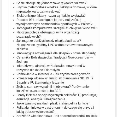
Gdzie stosuje się jednorazowe rękawice foliowe?
Szybka metamorfoza wnętrza. Tekstylia domowe, w które
naprawdę warto zainwestować
Elektroniczne faktury - czym są i jak je wystawiać
Porsche 911 - dlaczego to jeden z najcześciej
wynajmowanych samochodów sportowych w Polsce?
Tomografia komputerowa szczęki i żuchwy we Wrocławiu
Na czym polega obsługa prawna organizacji
pozarządowych?
Jak mądrze obniżyć koszty eksploatacji auta?
Nowoczesne systemy LPG w dobie zaawansowanych
silników
Innowacyjne rozwiązania dla sklepów - nowe standardy
Ceramika Bolesławiecka: Tradycja i Nowoczesność w
Jednym
Interaktywne atrakcje w Krakowie - nowy trend w
rozrywce dla dzieci i dorosłych
Pomówienie w internecie - jak szybko zareagować?
Przeszczep włosów w Turcji: jak planowanie 3D, DHI i
Sapphire FUE zmieniają leczenie
Zrób to sam czy wynajmij infobrokera? Porównanie
kosztów i czasu researchu B2B
Leady B2B dla specjalistycznych sektorów: IT, produkcja,
edukacja, energia i ubezpieczenia
Jakie warstwy ma dach płaski i jakie pełnią funkcje
Folia aluminiowa w gastronomii - do czego się przyda i
jak ją dobrze wykorzystać?
Sprzedaż wielokanałowa - jak ogarnąć sprzedaż na kilku