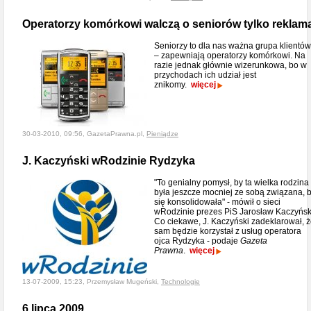
Operatorzy komórkowi walczą o seniorów tylko reklam
Seniorzy to dla nas ważna grupa klientów
– zapewniają operatorzy komórkowi. Na
razie jednak głównie wizerunkowa, bo w
przychodach ich udział jest
znikomy.
więcej
30-03-2010, 09:56, GazetaPrawna.pl,
Pieniądze
J. Kaczyński wRodzinie Rydzyka
"To genialny pomysł, by ta wielka rodzina
była jeszcze mocniej ze sobą związana, 
się konsolidowała" - mówił o sieci
wRodzinie prezes PiS Jarosław Kaczyńsk
Co ciekawe, J. Kaczyński zadeklarował, 
sam będzie korzystał z usług operatora
ojca Rydzyka - podaje
Gazeta
Prawna
.
więcej
13-07-2009, 15:23, Przemysław Mugeński,
Technologie
6 lipca 2009