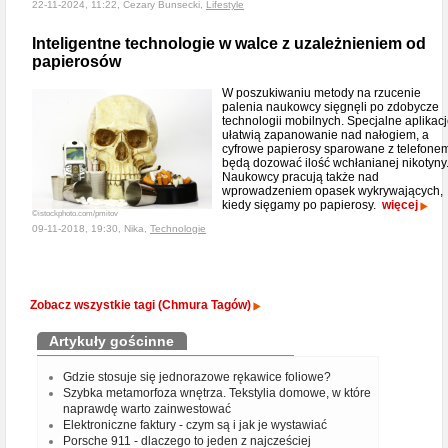
22-11-2024, 11:22, Cezary Bunsecki,
Lifestyle
Inteligentne technologie w walce z uzależnieniem od
papierosów
W poszukiwaniu metody na rzucenie
palenia naukowcy sięgnęli po zdobycze
technologii mobilnych. Specjalne aplikac
ułatwią zapanowanie nad nałogiem, a
cyfrowe papierosy sparowane z telefone
będą dozować ilość wchłanianej nikotyny
Naukowcy pracują także nad
wprowadzeniem opasek wykrywających,
kiedy sięgamy po papierosy.
więcej
©istockphoto.com/pmitov
09-11-2018, 19:30, Nika,
Technologie
Zobacz wszystkie tagi (Chmura Tagów)
Artykuły gościnne
Gdzie stosuje się jednorazowe rękawice foliowe?
Szybka metamorfoza wnętrza. Tekstylia domowe, w które
naprawdę warto zainwestować
Elektroniczne faktury - czym są i jak je wystawiać
Porsche 911 - dlaczego to jeden z najcześciej