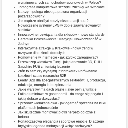
wynajmowanych samochodów sportowych w Polsce?
Tomografia komputerowa szczęki i żuchwy we Wrocławiu
Na czym polega obsługa prawna organizacji
pozarządowych?
Jak mądrze obniżyć koszty eksploatacji auta?
Nowoczesne systemy LPG w dobie zaawansowanych
silników
Innowacyjne rozwiązania dla sklepów - nowe standardy
Ceramika Bolesławiecka: Tradycja i Nowoczesność w
Jednym
Interaktywne atrakcje w Krakowie - nowy trend w
rozrywce dla dzieci i dorosłych
Pomówienie w internecie - jak szybko zareagować?
Przeszczep włosów w Turcji: jak planowanie 3D, DHI i
Sapphire FUE zmieniają leczenie
Zrób to sam czy wynajmij infobrokera? Porównanie
kosztów i czasu researchu B2B
Leady B2B dla specjalistycznych sektorów: IT, produkcja,
edukacja, energia i ubezpieczenia
Jakie warstwy ma dach płaski i jakie pełnią funkcje
Folia aluminiowa w gastronomii - do czego się przyda i
jak ją dobrze wykorzystać?
Sprzedaż wielokanałowa - jak ogarnąć sprzedaż na kilku
platformach jednocześnie
Jak skutecznie montować płotki herpetologiczne z
betonu
Ponadczasowa elegancja i sportowe emocje. Dlaczego
brytyjska legenda motoryzacji wciąż zachwyca?