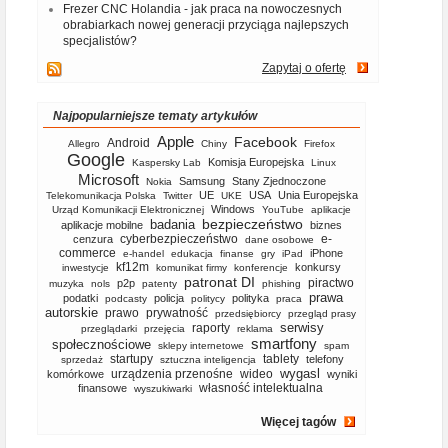
Frezer CNC Holandia - jak praca na nowoczesnych
obrabiarkach nowej generacji przyciąga najlepszych
specjalistów?
Zapytaj o ofertę
Najpopularniejsze tematy artykułów
Apple
Facebook
Android
Allegro
Chiny
Firefox
Google
Komisja Europejska
Kaspersky Lab
Linux
Microsoft
Samsung
Stany Zjednoczone
Nokia
UE
USA
Unia Europejska
Telekomunikacja Polska
Twitter
UKE
Windows
Urząd Komunikacji Elektronicznej
YouTube
aplikacje
bezpieczeństwo
badania
aplikacje mobilne
biznes
cyberbezpieczeństwo
e-
cenzura
dane osobowe
commerce
iPhone
e-handel
edukacja
finanse
gry
iPad
kf12m
konkursy
inwestycje
komunikat firmy
konferencje
patronat DI
piractwo
p2p
muzyka
nols
patenty
phishing
prawa
podatki
policja
polityka
podcasty
politycy
praca
autorskie
prawo
prywatność
przedsiębiorcy
przegląd prasy
serwisy
raporty
przeglądarki
przejęcia
reklama
smartfony
społecznościowe
sklepy internetowe
spam
startupy
tablety
telefony
sprzedaż
sztuczna inteligencja
wygasl
urządzenia przenośne
wideo
komórkowe
wyniki
własność intelektualna
finansowe
wyszukiwarki
Więcej tagów