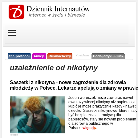
< reklama
the:protocol
Aukcje
Bukmacherzy
Dodaj artykuł / link
uzależnienie od nikotyny
Saszetki z nikotyną - nowe zagrożenie dla zdrowia
młodzieży w Polsce. Lekarze apelują o zmiany w prawi
Jeden woreczek może zawierać nawet
dwa razy więcej nikotyny niż papieros, a
kupić je może praktycznie każdy - nawet
dziecko. Saszetki nikotynowe, które miały
być bezpieczną alternatywą dla
papierosów, stały się nowym problemem
dla zdrowia publicznego w
Polsce.
więcej
Freepik