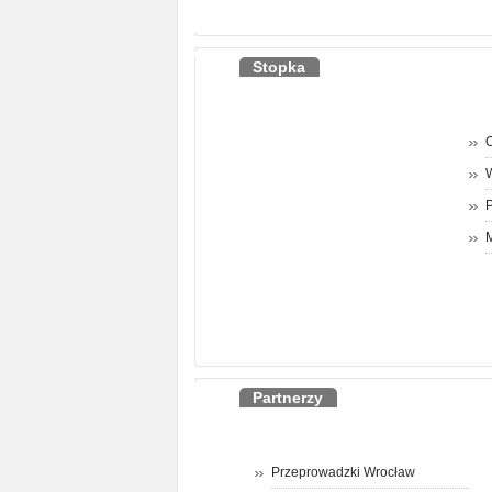
Stopka
O
P
M
Partnerzy
Przeprowadzki Wrocław