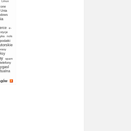
Linux
zone
Unia
ndows
ia
erce
e-
stycje
yka
nols
podatki
utorskie
prasy
isy
ny
spam
telefony
ygasl
ktualna
agów