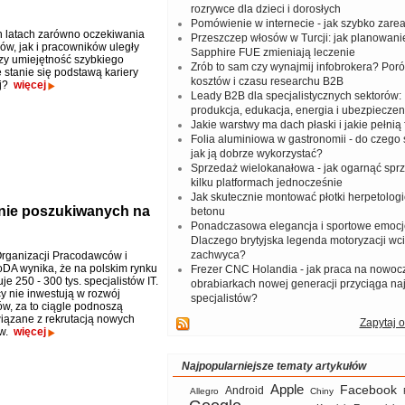
rozrywce dla dzieci i dorosłych
Pomówienie w internecie - jak szybko zar
h latach zarówno oczekiwania
Przeszczep włosów w Turcji: jak planowanie
w, jak i pracowników uległy
Sapphire FUE zmieniają leczenie
zy umiejętność szybkiego
Zrób to sam czy wynajmij infobrokera? Por
 stanie się podstawą kariery
kosztów i czasu researchu B2B
j?
więcej
Leady B2B dla specjalistycznych sektorów: I
produkcja, edukacja, energia i ubezpieczen
Jakie warstwy ma dach płaski i jakie pełnią 
Folia aluminiowa w gastronomii - do czego s
jak ją dobrze wykorzystać?
Sprzedaż wielokanałowa - jak ogarnąć spr
kilku platformach jednocześnie
Jak skutecznie montować płotki herpetologi
ilnie poszukiwanych na
betonu
Ponadczasowa elegancja i sportowe emocj
Dlaczego brytyjska legenda motoryzacji wc
zachwyca?
rganizacji Pracodawców i
oDA wynika, że na polskim rynku
Frezer CNC Holandia - jak praca na nowoc
je 250 - 300 tys. specjalistów IT.
obrabiarkach nowej generacji przyciąga na
 nie inwestują w rozwój
specjalistów?
w, za to ciągle podnoszą
iązane z rekrutacją nowych
Zapytaj o
ów.
więcej
Najpopularniejsze tematy artykułów
Apple
Facebook
Android
Allegro
Chiny