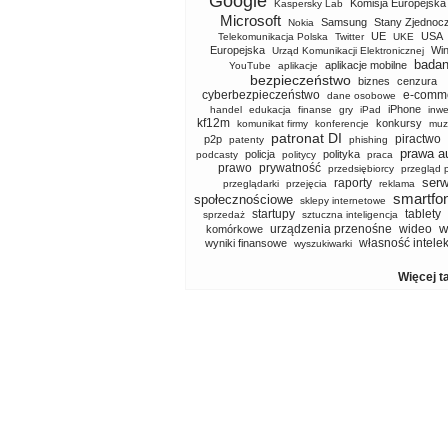
Google
Komisja Europejska
Kaspersky Lab
Microsoft
Samsung
Stany Zjednoc
Nokia
UE
USA
Telekomunikacja Polska
Twitter
UKE
Europejska
Wi
Urząd Komunikacji Elektronicznej
badan
aplikacje mobilne
YouTube
aplikacje
bezpieczeństwo
biznes
cenzura
cyberbezpieczeństwo
e-comm
dane osobowe
iPhone
handel
edukacja
finanse
gry
iPad
inwe
kf12m
konkursy
komunikat firmy
konferencje
muz
patronat DI
piractwo
p2p
patenty
phishing
prawa a
policja
polityka
podcasty
politycy
praca
prawo
prywatność
przedsiębiorcy
przegląd 
serw
raporty
przeglądarki
przejęcia
reklama
smartfo
społecznościowe
sklepy internetowe
startupy
tablety
sprzedaż
sztuczna inteligencja
w
urządzenia przenośne
wideo
komórkowe
własność intele
wyniki finansowe
wyszukiwarki
Więcej t