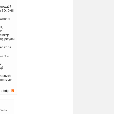
eagować?
 3D, DHI i
ównanie
T,
ia
funkcje
ię przyda i
zedaż na
czne z
e.
iąż
zesnych
jlepszych
 ofertę
Firefox