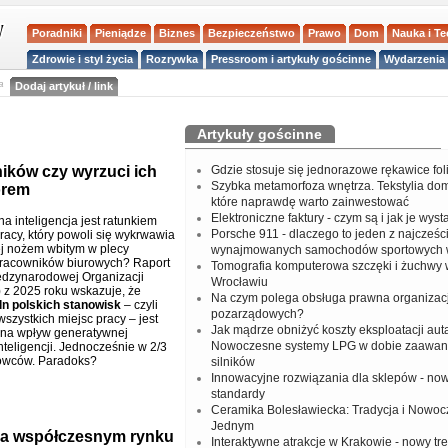
Poradniki
Pieniądze
Biznes
Bezpieczeństwo
Prawo
Dom
Nauka i T
Zdrowie i styl życia
Rozrywka
Pressroom i artykuły gościnne
Wydarzenia 
a
Dodaj artykuł / link
Artykuły gościnne
ików czy wyrzuci ich
Gdzie stosuje się jednorazowe rękawice fo
Szybka metamorfoza wnętrza. Tekstylia do
orem
które naprawdę warto zainwestować
Elektroniczne faktury - czym są i jak je wys
a inteligencja jest ratunkiem
Porsche 911 - dlaczego to jeden z najcześci
racy, który powoli się wykrwawia
ej nożem wbitym w plecy
wynajmowanych samochodów sportowych 
pracowników biurowych? Raport
Tomografia komputerowa szczęki i żuchwy
dzynarodowej Organizacji
Wrocławiu
) z 2025 roku wskazuje, że
Na czym polega obsługa prawna organizacj
n polskich stanowisk
– czyli
pozarządowych?
wszystkich miejsc pracy – jest
Jak mądrze obniżyć koszty eksploatacji aut
 na wpływ generatywnej
Nowoczesne systemy LPG w dobie zaawa
nteligencji. Jednocześnie w 2/3
rowców. Paradoks?
silników
Innowacyjne rozwiązania dla sklepów - no
standardy
Ceramika Bolesławiecka: Tradycja i Nowo
Jednym
e na współczesnym rynku
Interaktywne atrakcje w Krakowie - nowy tr