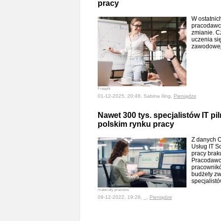
pracy
W ostatnic
pracodawcó
zmianie. C
uczenia się
zawodowe
Freepik
01-12-2025, 20:48, Sabina Iling,
Pieniądze
Nawet 300 tys. specjalistów IT p
polskim rynku pracy
Z danych O
Usług IT S
pracy braku
Pracodawcy
pracownikó
budżety zw
specjalist
materiały prasowe
09-12-2022, 19:26, _,
Pieniądze