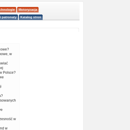
echnologie
Motoryzacja
i patronaty
Katalog stron
liowe?
mowe, w
tawiać
ej
w Polsce?
 we
i
a?
nsowanych
we
czesność w
end w