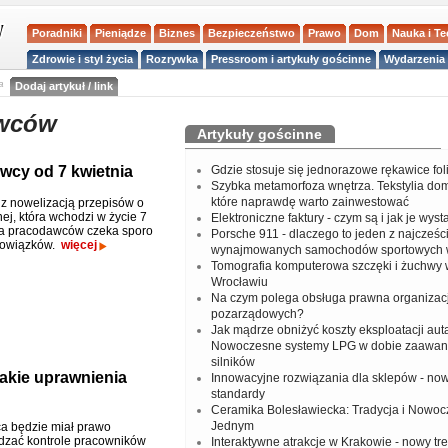
Poradniki
Pieniądze
Biznes
Bezpieczeństwo
Prawo
Dom
Nauka i T
Zdrowie i styl życia
Rozrywka
Pressroom i artykuły gościnne
Wydarzenia 
a
Dodaj artykuł / link
awców
Artykuły gościnne
wcy od 7 kwietnia
Gdzie stosuje się jednorazowe rękawice fo
Szybka metamorfoza wnętrza. Tekstylia do
które naprawdę warto zainwestować
z nowelizacją przepisów o
ej, która wchodzi w życie 7
Elektroniczne faktury - czym są i jak je wys
na pracodawców czeka sporo
Porsche 911 - dlaczego to jeden z najcześci
owiązków.
więcej
wynajmowanych samochodów sportowych 
Tomografia komputerowa szczęki i żuchwy
Wrocławiu
Na czym polega obsługa prawna organizacj
pozarządowych?
Jak mądrze obniżyć koszty eksploatacji aut
Nowoczesne systemy LPG w dobie zaawa
silników
jakie uprawnienia
Innowacyjne rozwiązania dla sklepów - no
standardy
Ceramika Bolesławiecka: Tradycja i Nowo
Jednym
a będzie miał prawo
dzać kontrole pracowników
Interaktywne atrakcje w Krakowie - nowy tr