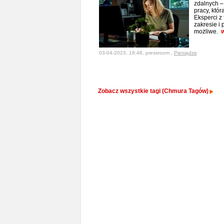
zdalnych –
pracy, któr
Eksperci z 
zakresie i
możliwe.
w
03-04-2023, 18:48, pressroom ,
Pieniądze
Zobacz wszystkie tagi (Chmura Tagów)