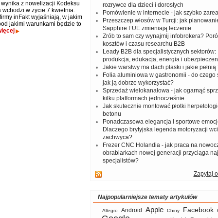
 wynika z nowelizacji Kodeksu
rozrywce dla dzieci i dorosłych
a wchodzi w życie 7 kwietnia.
Pomówienie w internecie - jak szybko zar
firmy inFakt wyjaśniają, w jakim
Przeszczep włosów w Turcji: jak planowanie
 pod jakimi warunkami będzie to
Sapphire FUE zmieniają leczenie
ięcej
Zrób to sam czy wynajmij infobrokera? Por
kosztów i czasu researchu B2B
Leady B2B dla specjalistycznych sektorów: I
produkcja, edukacja, energia i ubezpieczen
Jakie warstwy ma dach płaski i jakie pełnią 
Folia aluminiowa w gastronomii - do czego s
jak ją dobrze wykorzystać?
Sprzedaż wielokanałowa - jak ogarnąć spr
kilku platformach jednocześnie
Jak skutecznie montować płotki herpetologi
betonu
Ponadczasowa elegancja i sportowe emocj
Dlaczego brytyjska legenda motoryzacji wc
zachwyca?
Frezer CNC Holandia - jak praca na nowoc
obrabiarkach nowej generacji przyciąga na
specjalistów?
Zapytaj o
Najpopularniejsze tematy artykułów
Apple
Facebook
Android
Allegro
Chiny