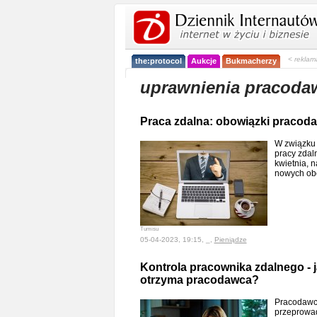
< reklam
the:protocol
Aukcje
Bukmacherzy
uprawnienia pracod
Praca zdalna: obowiązki pracoda
W związku 
pracy zdaln
kwietnia, 
nowych ob
Tumisu
05-04-2023, 19:15, _,
Pieniądze
Kontrola pracownika zdalnego - 
otrzyma pracodawca?
Pracodawc
przeprowa