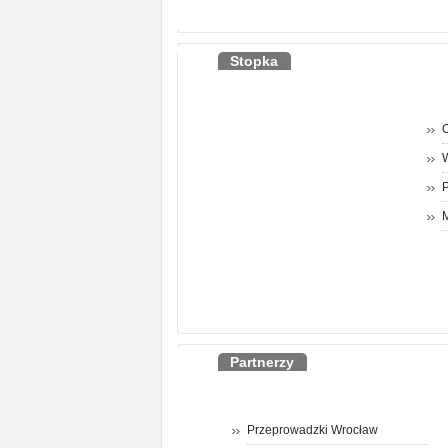
Stopka
O
P
M
Partnerzy
Przeprowadzki Wrocław