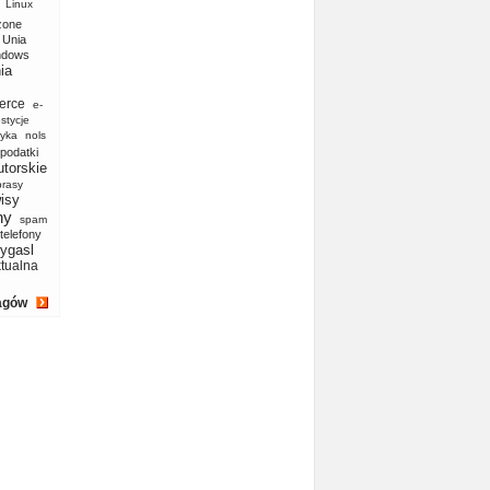
Linux
zone
Unia
ndows
ia
erce
e-
stycje
yka
nols
podatki
utorskie
prasy
isy
ny
spam
telefony
ygasl
ktualna
agów