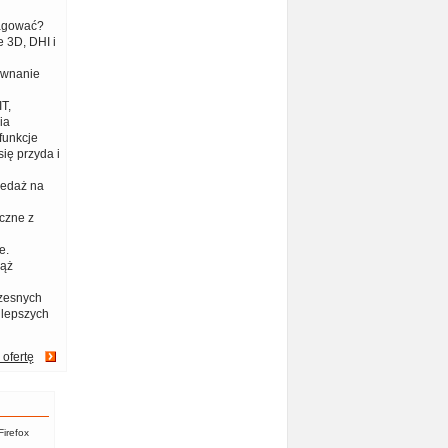
eagować?
 3D, DHI i
ównanie
T,
ia
funkcje
ię przyda i
zedaż na
czne z
e.
iąż
zesnych
jlepszych
 ofertę
Firefox