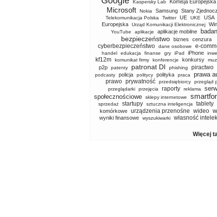
Google
Komisja Europejska
Kaspersky Lab
Microsoft
Samsung
Stany Zjednoc
Nokia
UE
USA
Telekomunikacja Polska
Twitter
UKE
Europejska
Wi
Urząd Komunikacji Elektronicznej
badan
aplikacje mobilne
YouTube
aplikacje
bezpieczeństwo
biznes
cenzura
cyberbezpieczeństwo
e-comm
dane osobowe
iPhone
handel
edukacja
finanse
gry
iPad
inwe
kf12m
konkursy
komunikat firmy
konferencje
muz
patronat DI
piractwo
p2p
patenty
phishing
prawa a
policja
polityka
podcasty
politycy
praca
prawo
prywatność
przedsiębiorcy
przegląd 
serw
raporty
przeglądarki
przejęcia
reklama
smartfo
społecznościowe
sklepy internetowe
startupy
tablety
sprzedaż
sztuczna inteligencja
w
urządzenia przenośne
wideo
komórkowe
własność intele
wyniki finansowe
wyszukiwarki
Więcej t