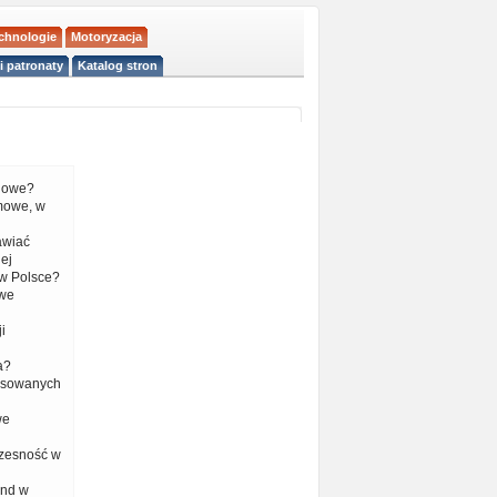
echnologie
Motoryzacja
i patronaty
Katalog stron
liowe?
mowe, w
tawiać
ej
w Polsce?
 we
i
a?
nsowanych
we
czesność w
end w