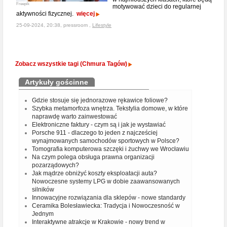
Freepik
motywować dzieci do regularnej
aktywności fizycznej.
więcej
25-09-2024, 20:38, pressroom ,
Lifestyle
Zobacz wszystkie tagi (Chmura Tagów)
Artykuły gościnne
Gdzie stosuje się jednorazowe rękawice foliowe?
Szybka metamorfoza wnętrza. Tekstylia domowe, w które
naprawdę warto zainwestować
Elektroniczne faktury - czym są i jak je wystawiać
Porsche 911 - dlaczego to jeden z najcześciej
wynajmowanych samochodów sportowych w Polsce?
Tomografia komputerowa szczęki i żuchwy we Wrocławiu
Na czym polega obsługa prawna organizacji
pozarządowych?
Jak mądrze obniżyć koszty eksploatacji auta?
Nowoczesne systemy LPG w dobie zaawansowanych
silników
Innowacyjne rozwiązania dla sklepów - nowe standardy
Ceramika Bolesławiecka: Tradycja i Nowoczesność w
Jednym
Interaktywne atrakcje w Krakowie - nowy trend w