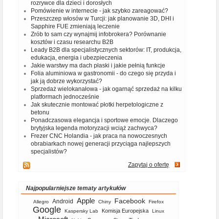
rozrywce dla dzieci i dorosłych
Pomówienie w internecie - jak szybko zareagować?
Przeszczep włosów w Turcji: jak planowanie 3D, DHI i
Sapphire FUE zmieniają leczenie
Zrób to sam czy wynajmij infobrokera? Porównanie
kosztów i czasu researchu B2B
Leady B2B dla specjalistycznych sektorów: IT, produkcja,
edukacja, energia i ubezpieczenia
Jakie warstwy ma dach płaski i jakie pełnią funkcje
Folia aluminiowa w gastronomii - do czego się przyda i
jak ją dobrze wykorzystać?
Sprzedaż wielokanałowa - jak ogarnąć sprzedaż na kilku
platformach jednocześnie
Jak skutecznie montować płotki herpetologiczne z
betonu
Ponadczasowa elegancja i sportowe emocje. Dlaczego
brytyjska legenda motoryzacji wciąż zachwyca?
Frezer CNC Holandia - jak praca na nowoczesnych
obrabiarkach nowej generacji przyciąga najlepszych
specjalistów?
Zapytaj o ofertę
Najpopularniejsze tematy artykułów
Apple
Facebook
Android
Allegro
Chiny
Firefox
Google
Komisja Europejska
Kaspersky Lab
Linux