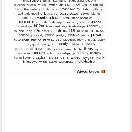
Microsoft
Samsung
Stany Zjednoczone
Nokia
UE
USA
Unia Europejska
Telekomunikacja Polska
Twitter
UKE
Windows
Urząd Komunikacji Elektronicznej
YouTube
aplikacje
bezpieczeństwo
badania
aplikacje mobilne
biznes
cyberbezpieczeństwo
e-
cenzura
dane osobowe
commerce
iPhone
e-handel
edukacja
finanse
gry
iPad
kf12m
konkursy
inwestycje
komunikat firmy
konferencje
patronat DI
piractwo
p2p
muzyka
nols
patenty
phishing
prawa
podatki
policja
polityka
podcasty
politycy
praca
autorskie
prawo
prywatność
przedsiębiorcy
przegląd prasy
serwisy
raporty
przeglądarki
przejęcia
reklama
smartfony
społecznościowe
sklepy internetowe
spam
startupy
tablety
telefony
sprzedaż
sztuczna inteligencja
wygasl
urządzenia przenośne
wideo
komórkowe
wyniki
własność intelektualna
finansowe
wyszukiwarki
Więcej tagów