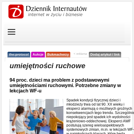
< reklama
the:protocol
Aukcje
Bukmacherzy
Dodaj artykuł / link
umiejętności ruchowe
94 proc. dzieci ma problem z podstawowymi
umiejętnościami ruchowymi. Potrzebne zmiany w
lekcjach WF-u
Spadek kondycji fizycznej dzieci i
młodzieży trwa od lat 90. XX wieku i
eksperci alarmują o możliwych groźnych
konsekwencjach tego trendu. Szczególni
niepokojący jest spadek ich wydolności
krążeniowo-oddechowej. Eksperci AWF
postulują szereg wieloaspektowych
systemowych zmian, m.in. w lekcjach WF
w najmłodszych klasach, które będą