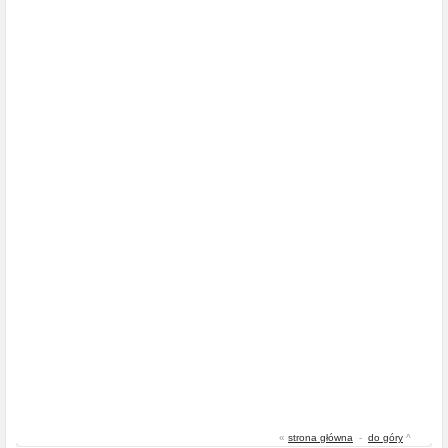
«
strona główna
-
do góry
^