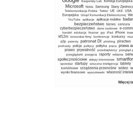
Google
Komisja Europejska
Kaspersky Lab
Microsoft
Samsung
Stany Zjednoc
Nokia
UE
USA
Telekomunikacja Polska
Twitter
UKE
Europejska
Wi
Urząd Komunikacji Elektronicznej
badan
aplikacje mobilne
YouTube
aplikacje
bezpieczeństwo
biznes
cenzura
cyberbezpieczeństwo
e-comm
dane osobowe
iPhone
handel
edukacja
finanse
gry
iPad
inwe
kf12m
konkursy
komunikat firmy
konferencje
muz
patronat DI
piractwo
p2p
patenty
phishing
prawa a
policja
polityka
podcasty
politycy
praca
prawo
prywatność
przedsiębiorcy
przegląd 
serw
raporty
przeglądarki
przejęcia
reklama
smartfo
społecznościowe
sklepy internetowe
startupy
tablety
sprzedaż
sztuczna inteligencja
w
urządzenia przenośne
wideo
komórkowe
własność intele
wyniki finansowe
wyszukiwarki
Więcej t