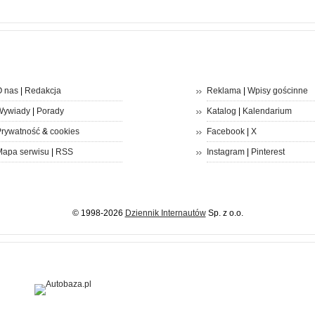
 nas
|
Redakcja
Reklama
|
Wpisy gościnne
Wywiady
|
Porady
Katalog
|
Kalendarium
rywatność
&
cookies
Facebook
|
X
apa serwisu
|
RSS
Instagram
|
Pinterest
© 1998-2026
Dziennik Internautów
Sp. z o.o.