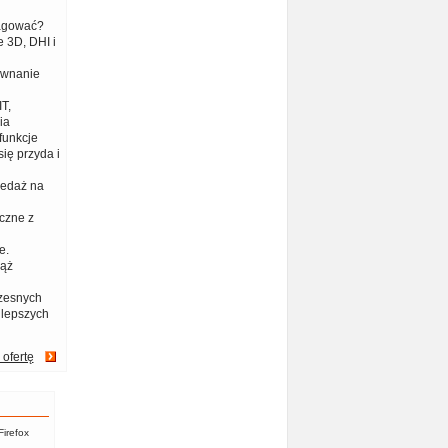
eagować?
 3D, DHI i
ównanie
T,
ia
funkcje
ię przyda i
zedaż na
czne z
e.
iąż
zesnych
jlepszych
 ofertę
Firefox