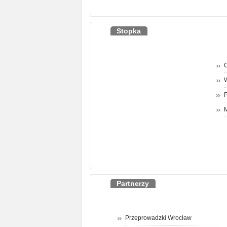
Stopka
O
P
M
Partnerzy
Przeprowadzki Wrocław