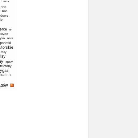
Linux
zone
Unia
ndows
ia
erce
e-
stycje
yka
nols
podatki
utorskie
prasy
isy
ny
spam
telefony
ygasl
ktualna
agów