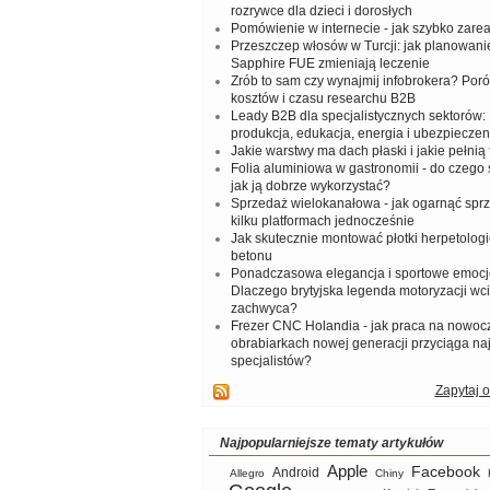
rozrywce dla dzieci i dorosłych
Pomówienie w internecie - jak szybko zar
Przeszczep włosów w Turcji: jak planowanie
Sapphire FUE zmieniają leczenie
Zrób to sam czy wynajmij infobrokera? Por
kosztów i czasu researchu B2B
Leady B2B dla specjalistycznych sektorów: I
produkcja, edukacja, energia i ubezpieczen
Jakie warstwy ma dach płaski i jakie pełnią 
Folia aluminiowa w gastronomii - do czego s
jak ją dobrze wykorzystać?
Sprzedaż wielokanałowa - jak ogarnąć spr
kilku platformach jednocześnie
Jak skutecznie montować płotki herpetologi
betonu
Ponadczasowa elegancja i sportowe emocj
Dlaczego brytyjska legenda motoryzacji wc
zachwyca?
Frezer CNC Holandia - jak praca na nowoc
obrabiarkach nowej generacji przyciąga na
specjalistów?
Zapytaj o
Najpopularniejsze tematy artykułów
Apple
Facebook
Android
Allegro
Chiny