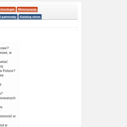
echnologie
Motoryzacja
i patronaty
Katalog stron
liowe?
mowe, w
tawiać
ej
w Polsce?
 we
i
a?
nsowanych
we
czesność w
end w