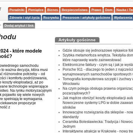
Poradniki
Pieniądze
Biznes
Bezpieczeństwo
Prawo
Dom
Nauka i T
Zdrowie i styl życia
Rozrywka
Pressroom i artykuły gościnne
Wydarzenia 
a
Dodaj artykuł / link
chodu
Artykuły gościnne
024 - które modele
Gdzie stosuje się jednorazowe rękawice fo
Szybka metamorfoza wnętrza. Tekstylia do
nność?
które naprawdę warto zainwestować
Elektroniczne faktury - czym są i jak je wys
owiedniego samochodu
Porsche 911 - dlaczego to jeden z najcześci
 to ważna decyzja, która musi
ć różnorodne potrzeby – od
wynajmowanych samochodów sportowych 
ości i komfortu podróżowania,
Tomografia komputerowa szczęki i żuchwy
e koszty eksploatacji, aż po
Wrocławiu
ane technologie wspierające
Na czym polega obsługa prawna organizacj
stwo. Na rynku motoryzacyjnym
pozarządowych?
k pojawiło się wiele nowych
Jak mądrze obniżyć koszty eksploatacji aut
óre spełniają te wymagania.
Nowoczesne systemy LPG w dobie zaawa
jciekawsze propozycje
ność z
silników
Innowacyjne rozwiązania dla sklepów - no
standardy
Ceramika Bolesławiecka: Tradycja i Nowo
Jednym
Interaktywne atrakcje w Krakowie - nowy tr