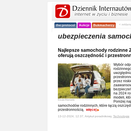
< reklam
the:protocol
Aukcje
Bukmacherzy
ubezpieczenia samo
Najlepsze samochody rodzinne 2
oferują oszczędność i przestro
Wybór odp
rodzinnego
uwzględnia
przestronn
przez niski
zaawansow
bezpieczeń
na 2024 ro
modeli, kt
Envato Elements
Poniżej na
samochodów rodzinnych, które łączą oszczęd
przestronnością.
więcej
13-12-2024, 12:37, Artykuł poradnikowy,
Technologie