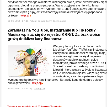
przykładów szerokiego wachlarza niszowych branż, które przekształciły się 
ogromne, globalne przedsięwzięcia. Warto przyjrzeć się nie tylko temu
segmentowi, ale także innym rynkom, które, choć początkowo zdominowane
przez mniejsze grupy, dziś wyznaczają kierunki rozwoju całej gospodarki
cyfrowej.
więcej
30-05-2025, 17:45, Artykuł poradnikowy,
Technologie
Zarabiasz na YouTube, Instagramie lub TikToku?
Musisz wpisać się do rejestru KRRiT. Za brak wpisu
grożą dotkliwe kary finansowe
Wszyscy twórcy treści na platformach
takich jak YouTube, TikTok czy Instagram,
którzy na tej działalności zarabiają, mają
obowiązek zgłoszenia się do wykazu
dostawców audiowizualnych usług
medialnych, prowadzonego przez KRRiT.
To efekt nowelizacji ustawy o radiofonii i
telewizji, która weszła w życie w listopadz
ub.r. Z wpisem do rejestru wiąże się szer
obowiązków, a za niedopełnienie tego
Gerd Altmann (geralt)
wymogu grożą dotkliwe kary finansowe. Sprawdź kogo dokładnie dotyczy
obowiązek wpisu.
więcej
20-06-2022, 13:56, kg,
Pieniądze
Zobacz wszystkie tagi (Chmura Tagów)