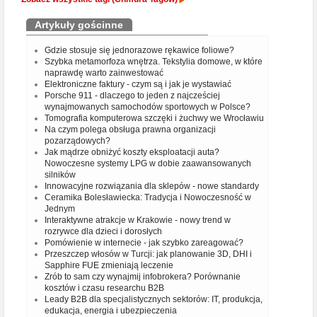
Artykuły gościnne
Gdzie stosuje się jednorazowe rękawice foliowe?
Szybka metamorfoza wnętrza. Tekstylia domowe, w które
naprawdę warto zainwestować
Elektroniczne faktury - czym są i jak je wystawiać
Porsche 911 - dlaczego to jeden z najcześciej
wynajmowanych samochodów sportowych w Polsce?
Tomografia komputerowa szczęki i żuchwy we Wrocławiu
Na czym polega obsługa prawna organizacji
pozarządowych?
Jak mądrze obniżyć koszty eksploatacji auta?
Nowoczesne systemy LPG w dobie zaawansowanych
silników
Innowacyjne rozwiązania dla sklepów - nowe standardy
Ceramika Bolesławiecka: Tradycja i Nowoczesność w
Jednym
Interaktywne atrakcje w Krakowie - nowy trend w
rozrywce dla dzieci i dorosłych
Pomówienie w internecie - jak szybko zareagować?
Przeszczep włosów w Turcji: jak planowanie 3D, DHI i
Sapphire FUE zmieniają leczenie
Zrób to sam czy wynajmij infobrokera? Porównanie
kosztów i czasu researchu B2B
Leady B2B dla specjalistycznych sektorów: IT, produkcja,
edukacja, energia i ubezpieczenia