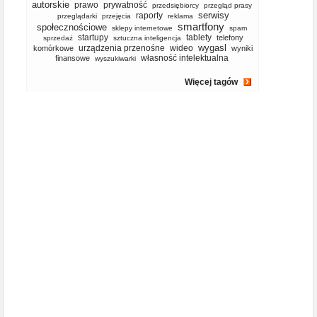
autorskie
prawo
prywatność
przedsiębiorcy
przegląd prasy
serwisy
raporty
przeglądarki
przejęcia
reklama
smartfony
społecznościowe
sklepy internetowe
spam
startupy
tablety
telefony
sprzedaż
sztuczna inteligencja
wygasl
urządzenia przenośne
wideo
komórkowe
wyniki
własność intelektualna
finansowe
wyszukiwarki
Więcej tagów