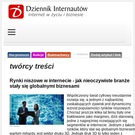
< reklama
the:protocol
Aukcje
Bukmacherzy
Dodaj artykuł / link
twórcy treści
Rynki niszowe w internecie - jak nieoczywiste branże
stały się globalnymi biznesami
Współczesny świat cyfrowy nieustannie
rozwija się, a jednym z najbardziej
zaskakujących zjawisk jest dynamiczny
wzrost popularności rynków niszowych.
Chociaż jeszcze kilka lat temu były one
traktowane jako margines, dziś stanowią
jedne z najprężniej rozwijających się
segmentów w internecie. Jednym z takich
DCStudio
rynków, który stał się globalnym biznese
wartym miliardy, jest sektor druku 3D. Jednak druk 3D to tylko jeden z