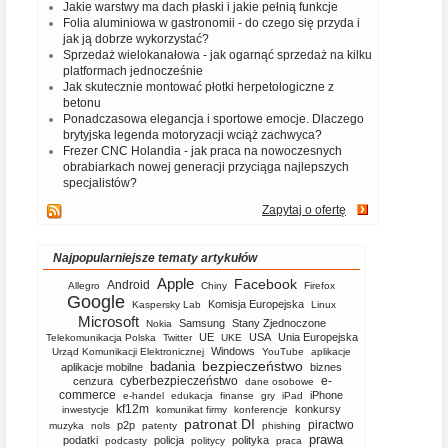
Jakie warstwy ma dach płaski i jakie pełnią funkcje
Folia aluminiowa w gastronomii - do czego się przyda i
jak ją dobrze wykorzystać?
Sprzedaż wielokanałowa - jak ogarnąć sprzedaż na kilku
platformach jednocześnie
Jak skutecznie montować płotki herpetologiczne z
betonu
Ponadczasowa elegancja i sportowe emocje. Dlaczego
brytyjska legenda motoryzacji wciąż zachwyca?
Frezer CNC Holandia - jak praca na nowoczesnych
obrabiarkach nowej generacji przyciąga najlepszych
specjalistów?
Zapytaj o ofertę
Najpopularniejsze tematy artykułów
Apple
Facebook
Android
Allegro
Chiny
Firefox
Google
Komisja Europejska
Kaspersky Lab
Linux
Microsoft
Samsung
Stany Zjednoczone
Nokia
UE
USA
Unia Europejska
Telekomunikacja Polska
Twitter
UKE
Windows
Urząd Komunikacji Elektronicznej
YouTube
aplikacje
bezpieczeństwo
badania
aplikacje mobilne
biznes
cyberbezpieczeństwo
e-
cenzura
dane osobowe
commerce
iPhone
e-handel
edukacja
finanse
gry
iPad
kf12m
konkursy
inwestycje
komunikat firmy
konferencje
patronat DI
piractwo
p2p
muzyka
nols
patenty
phishing
prawa
podatki
policja
polityka
podcasty
politycy
praca