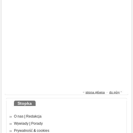
«
strona główna
-
do góry
^
Stopka
O nas
|
Redakcja
Wywiady
|
Porady
Prywatność
&
cookies