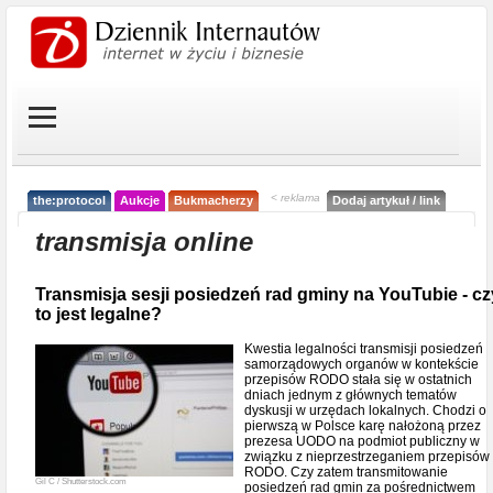
< reklama
the:protocol
Aukcje
Bukmacherzy
Dodaj artykuł / link
transmisja online
Transmisja sesji posiedzeń rad gminy na YouTubie - cz
to jest legalne?
Kwestia legalności transmisji posiedzeń
samorządowych organów w kontekście
przepisów RODO stała się w ostatnich
dniach jednym z głównych tematów
dyskusji w urzędach lokalnych. Chodzi o
pierwszą w Polsce karę nałożoną przez
prezesa UODO na podmiot publiczny w
związku z nieprzestrzeganiem przepisów
RODO. Czy zatem transmitowanie
Gil C / Shutterstock.com
posiedzeń rad gmin za pośrednictwem