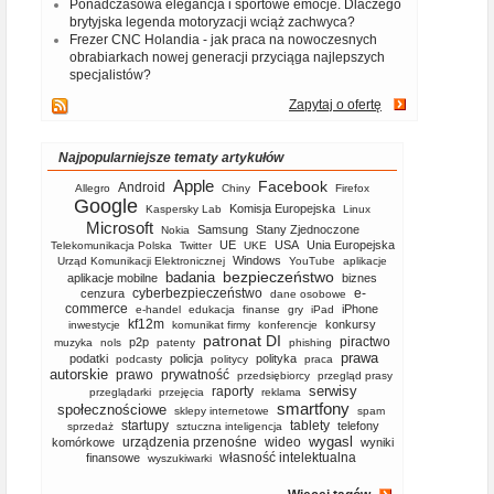
Ponadczasowa elegancja i sportowe emocje. Dlaczego
brytyjska legenda motoryzacji wciąż zachwyca?
Frezer CNC Holandia - jak praca na nowoczesnych
obrabiarkach nowej generacji przyciąga najlepszych
specjalistów?
Zapytaj o ofertę
Najpopularniejsze tematy artykułów
Apple
Facebook
Android
Allegro
Chiny
Firefox
Google
Komisja Europejska
Kaspersky Lab
Linux
Microsoft
Samsung
Stany Zjednoczone
Nokia
UE
USA
Unia Europejska
Telekomunikacja Polska
Twitter
UKE
Windows
Urząd Komunikacji Elektronicznej
YouTube
aplikacje
bezpieczeństwo
badania
aplikacje mobilne
biznes
cyberbezpieczeństwo
e-
cenzura
dane osobowe
commerce
iPhone
e-handel
edukacja
finanse
gry
iPad
kf12m
konkursy
inwestycje
komunikat firmy
konferencje
patronat DI
piractwo
p2p
muzyka
nols
patenty
phishing
prawa
podatki
policja
polityka
podcasty
politycy
praca
autorskie
prawo
prywatność
przedsiębiorcy
przegląd prasy
serwisy
raporty
przeglądarki
przejęcia
reklama
smartfony
społecznościowe
sklepy internetowe
spam
startupy
tablety
telefony
sprzedaż
sztuczna inteligencja
wygasl
urządzenia przenośne
wideo
komórkowe
wyniki
własność intelektualna
finansowe
wyszukiwarki