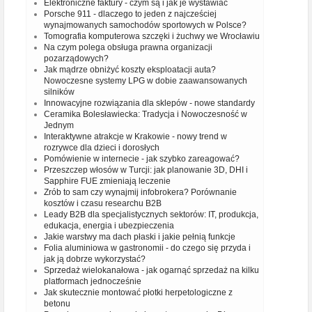
Elektroniczne faktury - czym są i jak je wystawiać
Porsche 911 - dlaczego to jeden z najcześciej
wynajmowanych samochodów sportowych w Polsce?
Tomografia komputerowa szczęki i żuchwy we Wrocławiu
Na czym polega obsługa prawna organizacji
pozarządowych?
Jak mądrze obniżyć koszty eksploatacji auta?
Nowoczesne systemy LPG w dobie zaawansowanych
silników
Innowacyjne rozwiązania dla sklepów - nowe standardy
Ceramika Bolesławiecka: Tradycja i Nowoczesność w
Jednym
Interaktywne atrakcje w Krakowie - nowy trend w
rozrywce dla dzieci i dorosłych
Pomówienie w internecie - jak szybko zareagować?
Przeszczep włosów w Turcji: jak planowanie 3D, DHI i
Sapphire FUE zmieniają leczenie
Zrób to sam czy wynajmij infobrokera? Porównanie
kosztów i czasu researchu B2B
Leady B2B dla specjalistycznych sektorów: IT, produkcja,
edukacja, energia i ubezpieczenia
Jakie warstwy ma dach płaski i jakie pełnią funkcje
Folia aluminiowa w gastronomii - do czego się przyda i
jak ją dobrze wykorzystać?
Sprzedaż wielokanałowa - jak ogarnąć sprzedaż na kilku
platformach jednocześnie
Jak skutecznie montować płotki herpetologiczne z
betonu