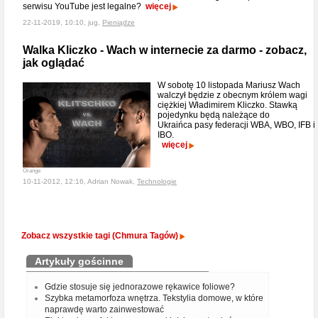
serwisu YouTube jest legalne?
więcej
22-11-2019, 10:10, jug,
Pieniądze
Walka Kliczko - Wach w internecie za darmo - zobacz,
jak oglądać
W sobotę 10 listopada Mariusz Wach
walczył będzie z obecnym królem wagi
ciężkiej Władimirem Kliczko. Stawką
pojedynku będą należące do
Ukraińca pasy federacji WBA, WBO, IFB i
IBO.
więcej
Orange
10-11-2012, 12:16, Adrian Nowak,
Technologie
Zobacz wszystkie tagi (Chmura Tagów)
Artykuły gościnne
Gdzie stosuje się jednorazowe rękawice foliowe?
Szybka metamorfoza wnętrza. Tekstylia domowe, w które
naprawdę warto zainwestować