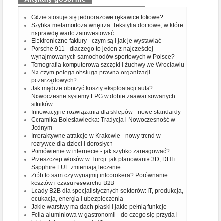
Gdzie stosuje się jednorazowe rękawice foliowe?
Szybka metamorfoza wnętrza. Tekstylia domowe, w które
naprawdę warto zainwestować
Elektroniczne faktury - czym są i jak je wystawiać
Porsche 911 - dlaczego to jeden z najcześciej
wynajmowanych samochodów sportowych w Polsce?
Tomografia komputerowa szczęki i żuchwy we Wrocławiu
Na czym polega obsługa prawna organizacji
pozarządowych?
Jak mądrze obniżyć koszty eksploatacji auta?
Nowoczesne systemy LPG w dobie zaawansowanych
silników
Innowacyjne rozwiązania dla sklepów - nowe standardy
Ceramika Bolesławiecka: Tradycja i Nowoczesność w
Jednym
Interaktywne atrakcje w Krakowie - nowy trend w
rozrywce dla dzieci i dorosłych
Pomówienie w internecie - jak szybko zareagować?
Przeszczep włosów w Turcji: jak planowanie 3D, DHI i
Sapphire FUE zmieniają leczenie
Zrób to sam czy wynajmij infobrokera? Porównanie
kosztów i czasu researchu B2B
Leady B2B dla specjalistycznych sektorów: IT, produkcja,
edukacja, energia i ubezpieczenia
Jakie warstwy ma dach płaski i jakie pełnią funkcje
Folia aluminiowa w gastronomii - do czego się przyda i