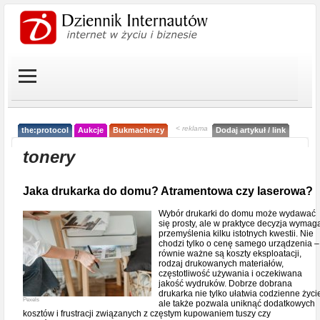
< reklama
the:protocol
Aukcje
Bukmacherzy
Dodaj artykuł / link
tonery
Jaka drukarka do domu? Atramentowa czy laserowa?
Wybór drukarki do domu może wydawać
się prosty, ale w praktyce decyzja wymag
przemyślenia kilku istotnych kwestii. Nie
chodzi tylko o cenę samego urządzenia –
równie ważne są koszty eksploatacji,
rodzaj drukowanych materiałów,
częstotliwość używania i oczekiwana
jakość wydruków. Dobrze dobrana
drukarka nie tylko ułatwia codzienne życi
Pexels
ale także pozwala uniknąć dodatkowych
kosztów i frustracji związanych z częstym kupowaniem tuszy czy