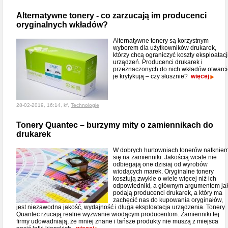
Alternatywne tonery - co zarzucają im producenci
oryginalnych wkładów?
Alternatywne tonery są korzystnym
wyborem dla użytkowników drukarek,
którzy chcą ograniczyć koszty eksploatacj
urządzeń. Producenci drukarek i
przeznaczonych do nich wkładów otwarc
je krytykują – czy słusznie?
więcej
28-02-2019, 16:14, kf,
Technologie
Tonery Quantec – burzymy mity o zamiennikach do
drukarek
W dobrych hurtowniach tonerów natknie
się na zamienniki. Jakością wcale nie
odbiegają one dzisiaj od wyrobów
wiodących marek. Oryginalne tonery
kosztują zwykle o wiele więcej niż ich
odpowiedniki, a głównym argumentem ja
podają producenci drukarek, a który ma
zachęcić nas do kupowania oryginałów,
jest niezawodna jakość, wydajność i długa eksploatacja urządzenia. Tonery
Quantec rzucają realne wyzwanie wiodącym producentom. Zamienniki tej
firmy udowadniają, że mniej znane i tańsze produkty nie muszą z miejsca