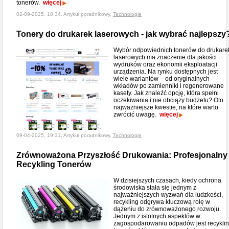
tonerów.
więcej
02-09-2025, 18:34, Artykuł poradnikowy,
Technologie
Tonery do drukarek laserowych - jak wybrać najlepszy
Wybór odpowiednich tonerów do drukare
laserowych ma znaczenie dla jakości
wydruków oraz ekonomii eksploatacji
urządzenia. Na rynku dostępnych jest
wiele wariantów – od oryginalnych
wkładów po zamienniki i regenerowane
kasety. Jak znaleźć opcję, która spełni
oczekiwania i nie obciąży budżetu? Oto
najważniejsze kwestie, na które warto
zwrócić uwagę.
więcej
09-04-2025, 19:31, Artykuł poradnikowy,
Technologie
Zrównoważona Przyszłość Drukowania: Profesjonalny
Recykling Tonerów
W dzisiejszych czasach, kiedy ochrona
środowiska stała się jednym z
najważniejszych wyzwań dla ludzkości,
recykling odgrywa kluczową rolę w
dążeniu do zrównoważonego rozwoju.
Jednym z istotnych aspektów w
zagospodarowaniu odpadów jest recykli