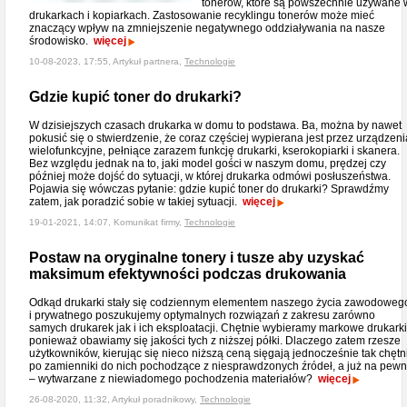
tonerów, które są powszechnie używane 
drukarkach i kopiarkach. Zastosowanie recyklingu tonerów może mieć
znaczący wpływ na zmniejszenie negatywnego oddziaływania na nasze
środowisko.
więcej
10-08-2023, 17:55, Artykuł partnera,
Technologie
Gdzie kupić toner do drukarki?
W dzisiejszych czasach drukarka w domu to podstawa. Ba, można by nawet
pokusić się o stwierdzenie, że coraz częściej wypierana jest przez urządzeni
wielofunkcyjne, pełniące zarazem funkcję drukarki, kserokopiarki i skanera.
Bez względu jednak na to, jaki model gości w naszym domu, prędzej czy
później może dojść do sytuacji, w której drukarka odmówi posłuszeństwa.
Pojawia się wówczas pytanie: gdzie kupić toner do drukarki? Sprawdźmy
zatem, jak poradzić sobie w takiej sytuacji.
więcej
19-01-2021, 14:07, Komunikat firmy,
Technologie
Postaw na oryginalne tonery i tusze aby uzyskać
maksimum efektywności podczas drukowania
Odkąd drukarki stały się codziennym elementem naszego życia zawodoweg
i prywatnego poszukujemy optymalnych rozwiązań z zakresu zarówno
samych drukarek jak i ich eksploatacji. Chętnie wybieramy markowe drukarki
ponieważ obawiamy się jakości tych z niższej półki. Dlaczego zatem rzesze
użytkowników, kierując się nieco niższą ceną sięgają jednocześnie tak chętn
po zamienniki do nich pochodzące z niesprawdzonych źródeł, a już na pew
– wytwarzane z niewiadomego pochodzenia materiałów?
więcej
26-08-2020, 11:32, Artykuł poradnikowy,
Technologie