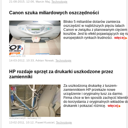
21-08-2015, 12:06, Marcin Maj,
Technologie
Canon szuka miliardowych oszczędności
Blisko 5 miliardów dolarów zamierza
oszczędzić w najbliższych pięciu latach
Canon w związku z planowanym cięciem
kosztów. Jest to efekt pojawiających się n
europejskich rynkach trudności.
więcej
Canon na lic. CC
14-03-2012, 10:33, Adrian Nowak,
Technologie
HP rozdaje sprzęt za drukarki uszkodzone przez
zamienniki
Za uszkodzoną drukarkę z tuszem-
zamiennikiem HP przekaże nowe
urządzenie i oryginalny tusz za darmo.
Firma chce w ten sposób zachęcić klient
do korzystania z oryginalnych wkładów d
drukarek i pokazać różnicę.
więcej
victorpharmacyit - na licencji CC
13-02-2011, 10:12, Paweł Kusiciel,
Technologie