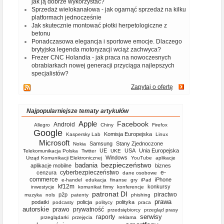
jak ją dobrze wykorzystać?
Sprzedaż wielokanałowa - jak ogarnąć sprzedaż na kilku
platformach jednocześnie
Jak skutecznie montować płotki herpetologiczne z
betonu
Ponadczasowa elegancja i sportowe emocje. Dlaczego
brytyjska legenda motoryzacji wciąż zachwyca?
Frezer CNC Holandia - jak praca na nowoczesnych
obrabiarkach nowej generacji przyciąga najlepszych
specjalistów?
Zapytaj o ofertę
Najpopularniejsze tematy artykułów
Apple
Facebook
Android
Allegro
Chiny
Firefox
Google
Komisja Europejska
Kaspersky Lab
Linux
Microsoft
Samsung
Stany Zjednoczone
Nokia
UE
USA
Unia Europejska
Telekomunikacja Polska
Twitter
UKE
Windows
Urząd Komunikacji Elektronicznej
YouTube
aplikacje
bezpieczeństwo
badania
aplikacje mobilne
biznes
cyberbezpieczeństwo
e-
cenzura
dane osobowe
commerce
iPhone
e-handel
edukacja
finanse
gry
iPad
kf12m
konkursy
inwestycje
komunikat firmy
konferencje
patronat DI
piractwo
p2p
muzyka
nols
patenty
phishing
prawa
podatki
policja
polityka
podcasty
politycy
praca
autorskie
prawo
prywatność
przedsiębiorcy
przegląd prasy
serwisy
raporty
przeglądarki
przejęcia
reklama