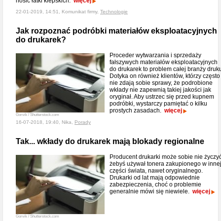
nosić łatki kiepskich.
więcej
22-01-2019, 14:51, Komunikat firmy,
Technologie
Jak rozpoznać podróbki materiałów eksploatacyjnych
do drukarek?
Proceder wytwarzania i sprzedaży
fałszywych materiałów eksploatacyjnych
do drukarek to problem całej branży druk
Dotyka on również klientów, którzy często
nie zdają sobie sprawy, że podrobione
wkłady nie zapewnią takiej jakości jak
oryginał. Aby ustrzec się przed kupnem
podróbki, wystarczy pamiętać o kilku
prostych zasadach.
więcej
Gorvik / Shutterstock.com
16-07-2018, 19:40, Nika,
Porady
Tak... wkłady do drukarek mają blokady regionalne
Producent drukarki może sobie nie życzyć
żebyś używał tonera zakupionego w inne
części świata, nawet oryginalnego.
Drukarki od lat mają odpowiednie
zabezpieczenia, choć o problemie
generalnie mówi się niewiele.
więcej
Gorvik / Shutterstock.com