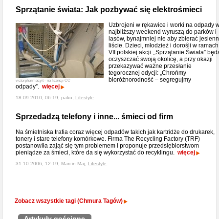
Sprzątanie świata: Jak pozbywać się elektrośmieci
Uzbrojeni w rękawice i worki na odpady 
najbliższy weekend wyruszą do parków i
lasów, bynajmniej nie aby zbierać jesien
liście. Dzieci, młodzież i dorośli w ramach
VII polskiej akcji ,,Sprzątanie Świata” będ
oczyszczać swoją okolicę, a przy okazji
przekazywać ważne przesłanie
tegorocznej edycji: „Chrońmy
bioróżnorodność – segregujmy
victorpharmacyit - na licencji CC
odpady”.
więcej
18-09-2010, 06:19, paku,
Lifestyle
Sprzedadzą telefony i inne... śmieci od firm
Na śmietniska trafia coraz więcej odpadów takich jak kartridże do drukarek,
tonery i stare telefony komórkowe. Firma The Recycling Factory (TRF)
postanowiła zająć się tym problemem i proponuje przedsiębiorstwom
pieniądze za śmieci, które da się wykorzystać do recyklingu.
więcej
31-10-2006, 12:19, Marcin Maj,
Lifestyle
Zobacz wszystkie tagi (Chmura Tagów)
Artykuły gościnne