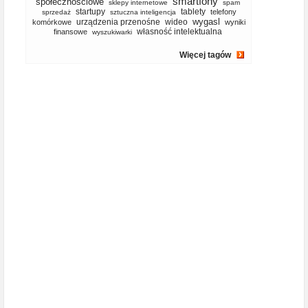
smartfony
społecznościowe
sklepy internetowe
spam
startupy
tablety
telefony
sprzedaż
sztuczna inteligencja
wygasl
urządzenia przenośne
wideo
komórkowe
wyniki
własność intelektualna
finansowe
wyszukiwarki
Więcej tagów