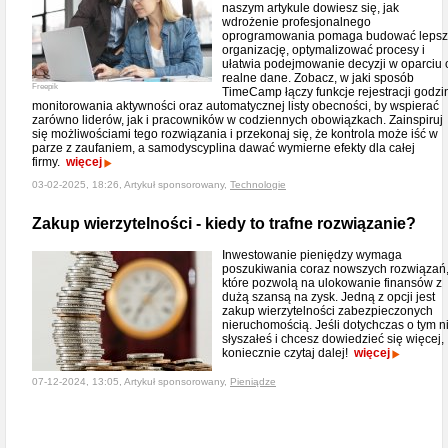
naszym artykule dowiesz się, jak
wdrożenie profesjonalnego
oprogramowania pomaga budować leps
organizację, optymalizować procesy i
ułatwia podejmowanie decyzji w oparciu 
realne dane. Zobacz, w jaki sposób
Freepik
TimeCamp łączy funkcje rejestracji godzi
monitorowania aktywności oraz automatycznej listy obecności, by wspierać
zarówno liderów, jak i pracowników w codziennych obowiązkach. Zainspiruj
się możliwościami tego rozwiązania i przekonaj się, że kontrola może iść w
parze z zaufaniem, a samodyscyplina dawać wymierne efekty dla całej
firmy.
więcej
03-02-2025, 18:26, Artykuł sponsorowany,
Technologie
Zakup wierzytelności - kiedy to trafne rozwiązanie?
Inwestowanie pieniędzy wymaga
poszukiwania coraz nowszych rozwiązań
które pozwolą na ulokowanie finansów z
dużą szansą na zysk. Jedną z opcji jest
zakup wierzytelności zabezpieczonych
nieruchomością. Jeśli dotychczas o tym n
słyszałeś i chcesz dowiedzieć się więcej,
koniecznie czytaj dalej!
więcej
07-12-2024, 13:05, Artykuł sponsorowany,
Pieniądze