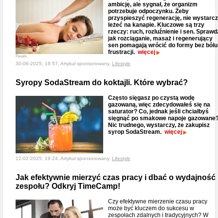
ambicję, ale sygnał, że organizm
potrzebuje odpoczynku. Żeby
przyspieszyć regenerację, nie wystarc
leżeć na kanapie. Kluczowe są trzy
rzeczy: ruch, rozluźnienie i sen. Sprawd
jak rozciąganie, masaż i regenerujący
sen pomagają wrócić do formy bez bólu 
frustracji.
więcej
Pexels
30-06-2025, 16:57, Artykuł sponsorowany,
Lifestyle
Syropy SodaStream do koktajli. Które wybrać?
Często sięgasz po czystą wodę
gazowaną, więc zdecydowałeś się na
saturator? Co, jednak jeśli chciałbyś
sięgnąć po smakowe napoje gazowane
Nic trudnego, wystarczy, że zakupisz
syrop SodaStream.
więcej
12-02-2025, 19:24, Artykuł sponsorowany,
Lifestyle
Jak efektywnie mierzyć czas pracy i dbać o wydajność
zespołu? Odkryj TimeCamp!
Czy efektywne mierzenie czasu pracy
może być kluczem do sukcesu w
zespołach zdalnych i tradycyjnych? W