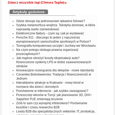
Zobacz wszystkie tagi (Chmura Tagów)
Artykuły gościnne
Gdzie stosuje się jednorazowe rękawice foliowe?
Szybka metamorfoza wnętrza. Tekstylia domowe, w które
naprawdę warto zainwestować
Elektroniczne faktury - czym są i jak je wystawiać
Porsche 911 - dlaczego to jeden z najcześciej
wynajmowanych samochodów sportowych w Polsce?
Tomografia komputerowa szczęki i żuchwy we Wrocławiu
Na czym polega obsługa prawna organizacji
pozarządowych?
Jak mądrze obniżyć koszty eksploatacji auta?
Nowoczesne systemy LPG w dobie zaawansowanych
silników
Innowacyjne rozwiązania dla sklepów - nowe standardy
Ceramika Bolesławiecka: Tradycja i Nowoczesność w
Jednym
Interaktywne atrakcje w Krakowie - nowy trend w
rozrywce dla dzieci i dorosłych
Pomówienie w internecie - jak szybko zareagować?
Przeszczep włosów w Turcji: jak planowanie 3D, DHI i
Sapphire FUE zmieniają leczenie
Zrób to sam czy wynajmij infobrokera? Porównanie
kosztów i czasu researchu B2B
Leady B2B dla specjalistycznych sektorów: IT, produkcja,