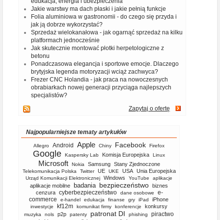
edukacja, energia i ubezpieczenia
Jakie warstwy ma dach płaski i jakie pełnią funkcje
Folia aluminiowa w gastronomii - do czego się przyda i
jak ją dobrze wykorzystać?
Sprzedaż wielokanałowa - jak ogarnąć sprzedaż na kilku
platformach jednocześnie
Jak skutecznie montować płotki herpetologiczne z
betonu
Ponadczasowa elegancja i sportowe emocje. Dlaczego
brytyjska legenda motoryzacji wciąż zachwyca?
Frezer CNC Holandia - jak praca na nowoczesnych
obrabiarkach nowej generacji przyciąga najlepszych
specjalistów?
Zapytaj o ofertę
Najpopularniejsze tematy artykułów
Apple
Facebook
Android
Allegro
Chiny
Firefox
Google
Komisja Europejska
Kaspersky Lab
Linux
Microsoft
Samsung
Stany Zjednoczone
Nokia
UE
USA
Unia Europejska
Telekomunikacja Polska
Twitter
UKE
Windows
Urząd Komunikacji Elektronicznej
YouTube
aplikacje
bezpieczeństwo
badania
aplikacje mobilne
biznes
cyberbezpieczeństwo
e-
cenzura
dane osobowe
commerce
iPhone
e-handel
edukacja
finanse
gry
iPad
kf12m
konkursy
inwestycje
komunikat firmy
konferencje
patronat DI
piractwo
p2p
muzyka
nols
patenty
phishing