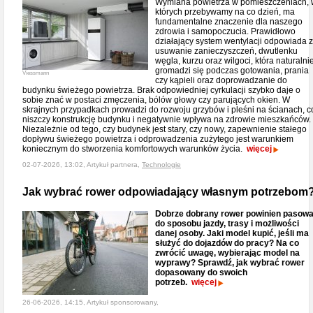
Wymiana powietrza w pomieszczeniach, 
których przebywamy na co dzień, ma
fundamentalne znaczenie dla naszego
zdrowia i samopoczucia. Prawidłowo
działający system wentylacji odpowiada 
usuwanie zanieczyszczeń, dwutlenku
węgla, kurzu oraz wilgoci, która naturalni
gromadzi się podczas gotowania, prania
Viessmann
czy kąpieli oraz doprowadzanie do
budynku świeżego powietrza. Brak odpowiedniej cyrkulacji szybko daje o
sobie znać w postaci zmęczenia, bólów głowy czy parujących okien. W
skrajnych przypadkach prowadzi do rozwoju grzybów i pleśni na ścianach, c
niszczy konstrukcję budynku i negatywnie wpływa na zdrowie mieszkańców.
Niezależnie od tego, czy budynek jest stary, czy nowy, zapewnienie stałego
dopływu świeżego powietrza i odprowadzenia zużytego jest warunkiem
koniecznym do stworzenia komfortowych warunków życia.
więcej
02-07-2026, 13:02, Artykuł partnera,
Technologie
Jak wybrać rower odpowiadający własnym potrzebom
Dobrze dobrany rower powinien pasow
do sposobu jazdy, trasy i możliwości
danej osoby. Jaki model kupić, jeśli ma
służyć do dojazdów do pracy? Na co
zwrócić uwagę, wybierając model na
wyprawy? Sprawdź, jak wybrać rower
dopasowany do swoich
potrzeb.
więcej
26-06-2026, 14:15, Artykuł sponsorowany,