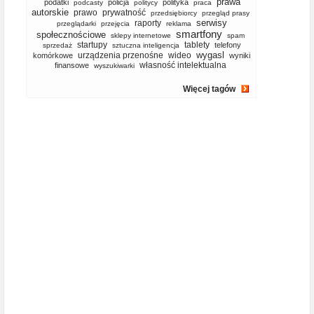
prawa
podatki
policja
polityka
podcasty
politycy
praca
autorskie
prawo
prywatność
przedsiębiorcy
przegląd prasy
serwisy
raporty
przeglądarki
przejęcia
reklama
smartfony
społecznościowe
sklepy internetowe
spam
startupy
tablety
telefony
sprzedaż
sztuczna inteligencja
wygasl
urządzenia przenośne
wideo
komórkowe
wyniki
własność intelektualna
finansowe
wyszukiwarki
Więcej tagów