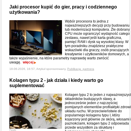
Jaki procesor kupić do gier, pracy i codziennego
użytkowania?
Wybór procesora to jedna z
najważniejszych decyzji przy budowaniu
lub modernizacji komputera. Źle dobrany
CPU może ograniczyć wydajność całego
zestawu, nawet jeśli karta graficzna,
pamięć RAM i dysk są wysokiej klasy. W
tym poradniku znajdziesz praktyczne
wskazówki dla graczy, osób pracujących
kreatywnie i użytkowników domowych, a
także wyjaśnienie, na które parametry naprawdę warto zwrócić
uwagę.
więcej
18-06-2026, 16:57, Artykuł sponsorowany,
Publikacja_partnera
Kolagen typu 2 - jak działa i kiedy warto go
suplementować
Kolagen typu 2 to jeden z najważniejszyc
składników budujących stawy, a
jednocześnie jeden z najczęściej
pomijanych elementów profilaktyki zdrow
układu ruchu. W przeciwieństwie do
popularnego kolagenu typu I, który
kojarzony jest głównie ze skórą, włosami 
paznokciami, kolagen typu 2 odpowiada
przede wszystkim za strukturę i
Pexels