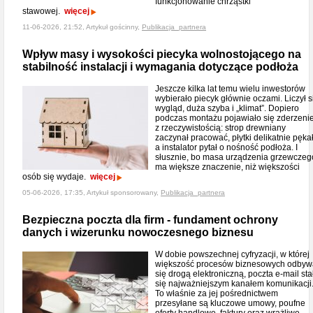
funkcjonowanie chrząstki
stawowej.
więcej
11-06-2026, 21:52, Artykuł gościnny,
Publikacja_partnera
Wpływ masy i wysokości piecyka wolnostojącego na
stabilność instalacji i wymagania dotyczące podłoża
Jeszcze kilka lat temu wielu inwestorów
wybierało piecyk głównie oczami. Liczył s
wygląd, duża szyba i „klimat”. Dopiero
podczas montażu pojawiało się zderzeni
z rzeczywistością: strop drewniany
zaczynał pracować, płytki delikatnie pękał
a instalator pytał o nośność podłoża. I
słusznie, bo masa urządzenia grzewczeg
ma większe znaczenie, niż większości
osób się wydaje.
więcej
05-06-2026, 17:35, Artykuł sponsorowany,
Publikacja_partnera
Bezpieczna poczta dla firm - fundament ochrony
danych i wizerunku nowoczesnego biznesu
W dobie powszechnej cyfryzacji, w której
większość procesów biznesowych odbyw
się drogą elektroniczną, poczta e-mail sta
się najważniejszym kanałem komunikacji
To właśnie za jej pośrednictwem
przesyłane są kluczowe umowy, poufne