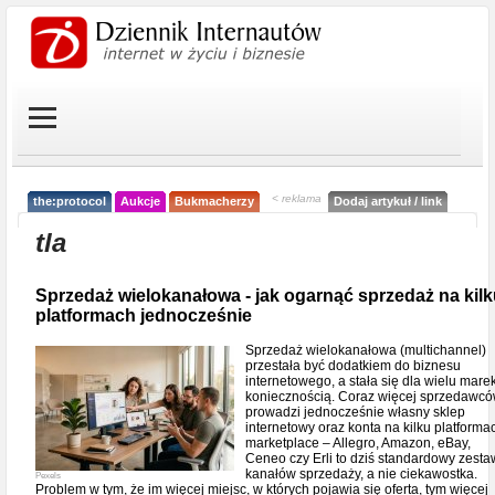
< reklama
the:protocol
Aukcje
Bukmacherzy
Dodaj artykuł / link
tla
Sprzedaż wielokanałowa - jak ogarnąć sprzedaż na kil
platformach jednocześnie
Sprzedaż wielokanałowa (multichannel)
przestała być dodatkiem do biznesu
internetowego, a stała się dla wielu mare
koniecznością. Coraz więcej sprzedawc
prowadzi jednocześnie własny sklep
internetowy oraz konta na kilku platforma
marketplace – Allegro, Amazon, eBay,
Ceneo czy Erli to dziś standardowy zesta
kanałów sprzedaży, a nie ciekawostka.
Pexels
Problem w tym, że im więcej miejsc, w których pojawia się oferta, tym więcej