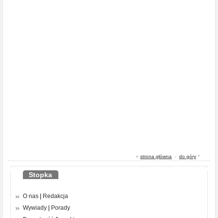
«
strona główna
-
do góry
^
Stopka
O nas
|
Redakcja
Wywiady
|
Porady