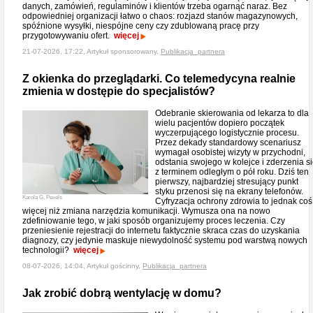
danych, zamówień, regulaminów i klientów trzeba ogarnąć naraz. Bez
odpowiedniej organizacji łatwo o chaos: rozjazd stanów magazynowych,
spóźnione wysyłki, niespójne ceny czy zdublowaną pracę przy
przygotowywaniu ofert.
więcej
21-07-2026, 17:22, Artykuł sponsorowany,
Publikacja_partnera
Z okienka do przeglądarki. Co telemedycyna realnie
zmienia w dostępie do specjalistów?
Odebranie skierowania od lekarza to dla
wielu pacjentów dopiero początek
wyczerpującego logistycznie procesu.
Przez dekady standardowy scenariusz
wymagał osobistej wizyty w przychodni,
odstania swojego w kolejce i zderzenia s
z terminem odległym o pół roku. Dziś ten
pierwszy, najbardziej stresujący punkt
styku przenosi się na ekrany telefonów.
Karola G, Pexels
Cyfryzacja ochrony zdrowia to jednak coś
więcej niż zmiana narzędzia komunikacji. Wymusza ona na nowo
zdefiniowanie tego, w jaki sposób organizujemy proces leczenia. Czy
przeniesienie rejestracji do internetu faktycznie skraca czas do uzyskania
diagnozy, czy jedynie maskuje niewydolność systemu pod warstwą nowych
technologii?
więcej
08-07-2026, 14:04, Artykuł gościnny,
Publikacja_partnera
Jak zrobić dobrą wentylację w domu?