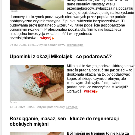
oferty handlowe, faktury oraz wrażliwe
dane klientów. Niestety, wielu
przedsiębiorców, zwłaszcza na początku
Freepik
swojej drogi, decyduje się na korzystanie
darmowych skrzynek pocztowych oferowanych przez popularne portale
hobbystyczne czy informacyjne. Z punktu widzenia bezpieczeństwa IT i
budowania profesjonalnego wizerunku, takie podejście jest obarczone
ogromnym ryzykiem. Profesjonalna
poczta dla firm
to nie koszt, lecz
niezbędna inwestycja w stabilność i wiarygodność
przedsiębiorstwa.
więcej
26-03-2026, 18:51, Artykuł poradnikowy,
Technologie
Upominki z okazji Mikołajek - co podarować?
Mikołajki to święto, podczas którego nawe
dorośli pragną poczuć się jak dzieci – to
doskonała okazja na to, by obdarować
kogoś bliskiego czymś drobnym, ale
ciekawym. Jak wybrać odpowiedni
podarunek i co wręczyć na Mikołajki?
Sprawdź!
więcej
Pexels
13-11-2025, 20:30, Artykuł poradnikowy,
Lifestyle
Rozciąganie, masaż, sen - klucze do regeneracji
obolałych mięśni
Ból mięśni po treningu to nie kara za