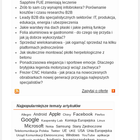
Sapphire FUE zmieniają leczenie
Zrób to sam czy wynajmij infobrokera? Porównanie
kosztów i czasu researchu B2B
Leady B2B dla specjalistycznych sektorów: IT, produkcja,
edukacja, energia i ubezpieczenia
Jakie warstwy ma dach płaski i jakie pełnią funkcje
Folia aluminiowa w gastronomii - do czego się przyda i
jak ją dobrze wykorzystać?
Sprzedaż wielokanałowa - jak ogarnąć sprzedaż na kilku
platformach jednocześnie
Jak skutecznie montować płotki herpetologiczne z
betonu
Ponadczasowa elegancja i sportowe emocje. Dlaczego
brytyjska legenda motoryzacji wciąż zachwyca?
Frezer CNC Holandia - jak praca na nowoczesnych
obrabiarkach nowej generacji przyciąga najlepszych
specjalistów?
Zapytaj o ofertę
Najpopularniejsze tematy artykułów
Apple
Facebook
Android
Allegro
Chiny
Firefox
Google
Komisja Europejska
Kaspersky Lab
Linux
Microsoft
Samsung
Stany Zjednoczone
Nokia
UE
USA
Unia Europejska
Telekomunikacja Polska
Twitter
UKE
Windows
Urząd Komunikacji Elektronicznej
YouTube
aplikacje
bezpieczeństwo
badania