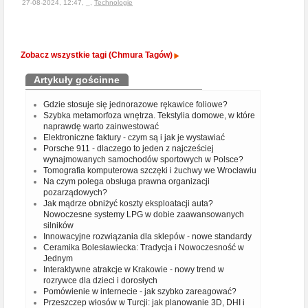
27-08-2024, 12:47, _,
Technologie
Zobacz wszystkie tagi (Chmura Tagów)
Artykuły gościnne
Gdzie stosuje się jednorazowe rękawice foliowe?
Szybka metamorfoza wnętrza. Tekstylia domowe, w które
naprawdę warto zainwestować
Elektroniczne faktury - czym są i jak je wystawiać
Porsche 911 - dlaczego to jeden z najcześciej
wynajmowanych samochodów sportowych w Polsce?
Tomografia komputerowa szczęki i żuchwy we Wrocławiu
Na czym polega obsługa prawna organizacji
pozarządowych?
Jak mądrze obniżyć koszty eksploatacji auta?
Nowoczesne systemy LPG w dobie zaawansowanych
silników
Innowacyjne rozwiązania dla sklepów - nowe standardy
Ceramika Bolesławiecka: Tradycja i Nowoczesność w
Jednym
Interaktywne atrakcje w Krakowie - nowy trend w
rozrywce dla dzieci i dorosłych
Pomówienie w internecie - jak szybko zareagować?
Przeszczep włosów w Turcji: jak planowanie 3D, DHI i