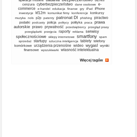
aplikacje mobilne
biznes
cyberbezpieczeństwo
e-
cenzura
dane osobowe
commerce
iPhone
e-handel
edukacja
finanse
gry
iPad
kf12m
konkursy
inwestycje
komunikat firmy
konferencje
patronat DI
piractwo
p2p
muzyka
nols
patenty
phishing
prawa
podatki
policja
polityka
podcasty
politycy
praca
autorskie
prawo
prywatność
przedsiębiorcy
przegląd prasy
serwisy
raporty
przeglądarki
przejęcia
reklama
smartfony
społecznościowe
sklepy internetowe
spam
startupy
tablety
telefony
sprzedaż
sztuczna inteligencja
wygasl
urządzenia przenośne
wideo
komórkowe
wyniki
własność intelektualna
finansowe
wyszukiwarki
Więcej tagów