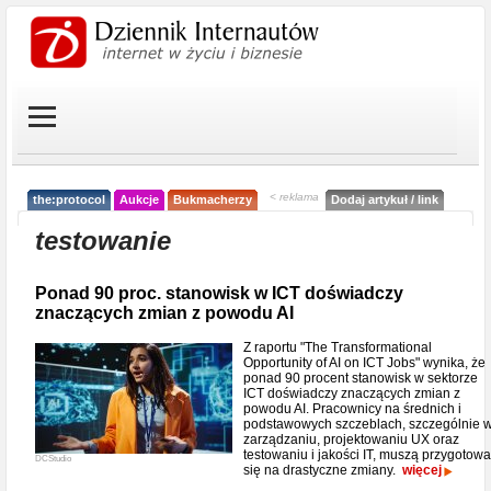
< reklama
the:protocol
Aukcje
Bukmacherzy
Dodaj artykuł / link
testowanie
Ponad 90 proc. stanowisk w ICT doświadczy
znaczących zmian z powodu AI
Z raportu "The Transformational
Opportunity of AI on ICT Jobs" wynika, że
ponad 90 procent stanowisk w sektorze
ICT doświadczy znaczących zmian z
powodu AI. Pracownicy na średnich i
podstawowych szczeblach, szczególnie 
zarządzaniu, projektowaniu UX oraz
testowaniu i jakości IT, muszą przygotow
DCStudio
się na drastyczne zmiany.
więcej