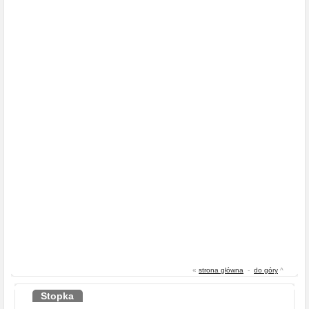
«
strona główna
-
do góry
^
Stopka