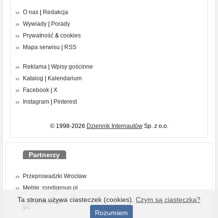
O nas
|
Redakcja
Wywiady
|
Porady
Prywatność
&
cookies
Mapa serwisu
|
RSS
Reklama
|
Wpisy gościnne
Katalog
|
Kalendarium
Facebook
|
X
Instagram
|
Pinterest
© 1998-2026
Dziennik Internautów
Sp. z o.o.
Partnerzy
Przeprowadzki Wrocław
Meble: rondigroup.pl
Ta strona używa ciasteczek (cookies).
Czym są ciasteczka?
Rozumiem