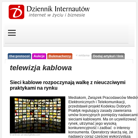
< reklama
the:protocol
Aukcje
Bukmacherzy
Dodaj artykuł / link
telewizja kablowa
Sieci kablowe rozpoczynają walkę z nieuczciwymi
praktykami na rynku
Mediakom, Związek Pracodawców Medi
Elektronicznych i Telekomunikacji,
przedstawił projekt Kodeksu Dobrych
Praktyk regulujący zasady zawierania
umów licencyjnych pomiędzy nadawcami
sieciami kablowymi. Ma on ucywilizować
rynek, utrzymać jego wysoką
konkurencyjność i zadbać o interesy
konsumenta. Operatorzy skarżą się, że
© erikreis at istockphoto.com
nadawcy coraz częściej wykorzystują