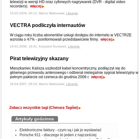
telewizji w wersji HD oraz cyforwych nagrywarek (DVR - digital video
recorders).
więcej
15-02-2008, 00:12, Marcin Malinowski,
Lifestyle
VECTRA podliczyła internautów
W ciągu roku liczba abonentów usługi dostępu do internetu w VECTRZE
wzrosła o 47% - poinformowali przedstawiciele firmy.
więcej
16-01-2008, 16:41, Krzysztof Gontarek,
Lifestyle
Pirat telewizyjny skazany
Mieszkaniec Kalisza uszkodził kabel koncentryczny, podłączył się do
głównego przewodu antenowego i odbierał nielegalnie sygnał telewizyjny w
pełnym pakiecie od czerwca do grudnia 2006 r.
więcej
26-04-2007, 09:19, Marcin Malinowski,
Lifestyle
Zobacz wszystkie tagi (Chmura Tagów)
Artykuły gościnne
Elektroniczne faktury - czym są i jak je wystawiać
Porsche 911 - dlaczego to jeden z najcześciej