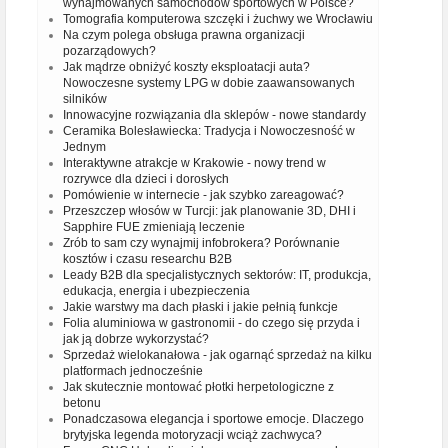
wynajmowanych samochodów sportowych w Polsce?
Tomografia komputerowa szczęki i żuchwy we Wrocławiu
Na czym polega obsługa prawna organizacji
pozarządowych?
Jak mądrze obniżyć koszty eksploatacji auta?
Nowoczesne systemy LPG w dobie zaawansowanych
silników
Innowacyjne rozwiązania dla sklepów - nowe standardy
Ceramika Bolesławiecka: Tradycja i Nowoczesność w
Jednym
Interaktywne atrakcje w Krakowie - nowy trend w
rozrywce dla dzieci i dorosłych
Pomówienie w internecie - jak szybko zareagować?
Przeszczep włosów w Turcji: jak planowanie 3D, DHI i
Sapphire FUE zmieniają leczenie
Zrób to sam czy wynajmij infobrokera? Porównanie
kosztów i czasu researchu B2B
Leady B2B dla specjalistycznych sektorów: IT, produkcja,
edukacja, energia i ubezpieczenia
Jakie warstwy ma dach płaski i jakie pełnią funkcje
Folia aluminiowa w gastronomii - do czego się przyda i
jak ją dobrze wykorzystać?
Sprzedaż wielokanałowa - jak ogarnąć sprzedaż na kilku
platformach jednocześnie
Jak skutecznie montować płotki herpetologiczne z
betonu
Ponadczasowa elegancja i sportowe emocje. Dlaczego
brytyjska legenda motoryzacji wciąż zachwyca?