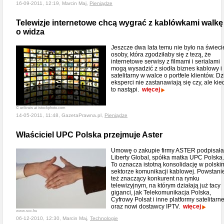
16-09-2011, 12:19, Marcin Maj,
Pieniądze
Telewizje internetowe chcą wygrać z kablówkami walkę
o widza
Jeszcze dwa lata temu nie było na świeci
osoby, która zgodziłaby się z tezą, że
internetowe serwisy z filmami i serialami
mogą wysadzić z siodła biznes kablowy i
satelitarny w walce o portfele klientów. Dz
eksperci nie zastanawiają się czy, ale kie
to nastąpi.
więcej
© erikreis at istockphoto.com
14-05-2011, 11:48, GazetaPrawna.pl,
Pieniądze
Właściciel UPC Polska przejmuje Aster
Umowę o zakupie firmy ASTER podpisała
Liberty Global, spółka matka UPC Polska.
To oznacza istotną konsolidację w polski
sektorze komunikacji kablowej. Powstani
też znaczący konkurent na rynku
telewizyjnym, na którym działają już tacy
giganci, jak Telekomunikacja Polska,
Cyfrowy Polsat i inne platformy satelitarn
oraz nowi dostawcy IPTV.
więcej
www.sxc.hu
06-12-2010, 12:30, Marcin Maj,
Technologie