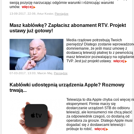
swoją pozycję narzucając odgórnie warunki i różnicując warunki
umów.
więcej
13-09-2017, 22:06, Artur Kosior,
Pieniądze
Masz kablówkę? Zapłacisz abonament RTV. Projekt
ustawy już gotowy!
Media rządowe potrzebują Twoich
pieniędzy! Dlatego zostanie wprowadzon
domniemanie, że jeśli masz umowę z
dostawcą telewizji płatnej to z pewnością
masz telewizor pozwalający na oglądani
TVP. Jest już projekt ustawy.
więcej
07-03-2017, 13:03, Marcin Maj,
Pieniądze
Kablówki udostępnią urządzenia Apple? Rozmowy
trwają...
Telewizja to dla Apple chyba coś więcej n
eksperyment. Firmie marzy się
dostarczanie urządzeń STB do odbioru
telewizji, ale konsumenci nie chcą płacić
za odpowiednik czegoś, co dostaną od
operatora za grosze. Dlatego Apple musi
dogadać się z dostawcami telewizji i
próbuje to robić.
więcej