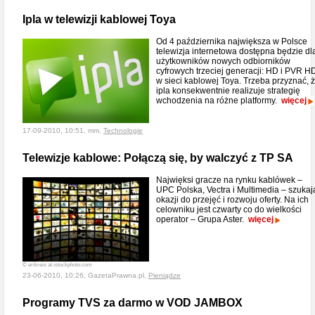
Ipla w telewizji kablowej Toya
Od 4 października największa w Polsce
telewizja internetowa dostępna będzie dl
użytkowników nowych odbiorników
cyfrowych trzeciej generacji: HD i PVR H
w sieci kablowej Toya. Trzeba przyznać, 
ipla konsekwentnie realizuje strategię
wchodzenia na różne platformy.
więcej
17-09-2010, 10:51, mm,
Technologie
Telewizje kablowe: Połączą się, by walczyć z TP SA
Najwięksi gracze na rynku kablówek –
UPC Polska, Vectra i Multimedia – szukaj
okazji do przejęć i rozwoju oferty. Na ich
celowniku jest czwarty co do wielkości
operator – Grupa Aster.
więcej
© erikreis at istockphoto.com
23-06-2010, 10:26, GazetaPrawna.pl,
Pieniądze
Programy TVS za darmo w VOD JAMBOX