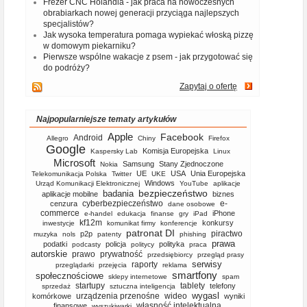
Frezer CNC Holandia - jak praca na nowoczesnych
obrabiarkach nowej generacji przyciąga najlepszych
specjalistów?
Jak wysoka temperatura pomaga wypiekać włoską pizzę
w domowym piekarniku?
Pierwsze wspólne wakacje z psem - jak przygotować się
do podróży?
Zapytaj o ofertę
Najpopularniejsze tematy artykułów
Apple
Facebook
Android
Allegro
Chiny
Firefox
Google
Komisja Europejska
Kaspersky Lab
Linux
Microsoft
Samsung
Stany Zjednoczone
Nokia
UE
USA
Unia Europejska
Telekomunikacja Polska
Twitter
UKE
Windows
Urząd Komunikacji Elektronicznej
YouTube
aplikacje
bezpieczeństwo
badania
aplikacje mobilne
biznes
cyberbezpieczeństwo
e-
cenzura
dane osobowe
commerce
iPhone
e-handel
edukacja
finanse
gry
iPad
kf12m
konkursy
inwestycje
komunikat firmy
konferencje
patronat DI
piractwo
p2p
muzyka
nols
patenty
phishing
prawa
podatki
policja
polityka
podcasty
politycy
praca
autorskie
prawo
prywatność
przedsiębiorcy
przegląd prasy
serwisy
raporty
przeglądarki
przejęcia
reklama
smartfony
społecznościowe
sklepy internetowe
spam
startupy
tablety
telefony
sprzedaż
sztuczna inteligencja
wygasl
urządzenia przenośne
wideo
komórkowe
wyniki
własność intelektualna
finansowe
wyszukiwarki