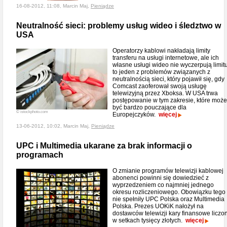
16-08-2012, 11:08, Marcin Maj,
Pieniądze
Neutralność sieci: problemy usług wideo i śledztwo w
USA
Operatorzy kablowi nakładają limity
transferu na usługi internetowe, ale ich
własne usługi wideo nie wyczerpują limitu
to jeden z problemów związanych z
neutralnością sieci, który pojawił się, gdy
Comcast zaoferował swoją usługę
telewizyjną przez Xboksa. W USA trwa
postępowanie w tym zakresie, które może
być bardzo pouczające dla
© istockphoto.com
Europejczyków.
więcej
13-06-2012, 10:02, Marcin Maj,
Pieniądze
UPC i Multimedia ukarane za brak informacji o
programach
O zmianie programów telewizji kablowej
abonenci powinni się dowiedzieć z
wyprzedzeniem co najmniej jednego
okresu rozliczeniowego. Obowiązku tego
nie spełniły UPC Polska oraz Multimedia
Polska. Prezes UOKiK nałożył na
dostawców telewizji kary finansowe liczo
w setkach tysięcy złotych.
więcej