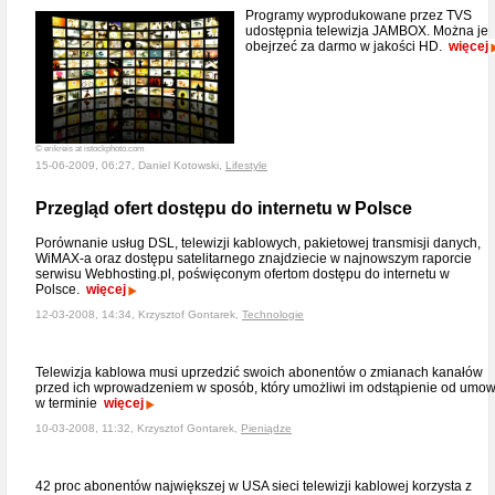
Programy wyprodukowane przez TVS
udostępnia telewizja JAMBOX. Można je
obejrzeć za darmo w jakości HD.
więcej
© erikreis at istockphoto.com
15-06-2009, 06:27, Daniel Kotowski,
Lifestyle
Przegląd ofert dostępu do internetu w Polsce
Porównanie usług DSL, telewizji kablowych, pakietowej transmisji danych,
WiMAX-a oraz dostępu satelitarnego znajdziecie w najnowszym raporcie
serwisu Webhosting.pl, poświęconym ofertom dostępu do internetu w
Polsce.
więcej
12-03-2008, 14:34, Krzysztof Gontarek,
Technologie
Telewizja kablowa musi uprzedzić swoich abonentów o zmianach kanałów
przed ich wprowadzeniem w sposób, który umożliwi im odstąpienie od umo
w terminie
więcej
10-03-2008, 11:32, Krzysztof Gontarek,
Pieniądze
42 proc abonentów największej w USA sieci telewizji kablowej korzysta z