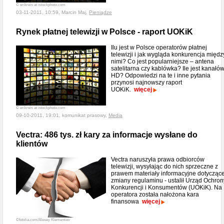
© erikreis at istockphoto.com
03-11-2011, 10:59, Marcin Maj,
Pieniądze
Rynek płatnej telewizji w Polsce - raport UOKiK
Ilu jest w Polsce operatorów płatnej
telewizji i jak wygląda konkurencja międz
nimi? Co jest popularniejsze – antena
satelitarna czy kablówka? Ile jest kanałó
HD? Odpowiedzi na te i inne pytania
przynosi najnowszy raport
UOKiK.
więcej
© erikreis at istockphoto.com
09-10-2011, 19:01, komunikat prasowy,
Media
Vectra: 486 tys. zł kary za informacje wysłane do
klientów
Vectra naruszyła prawa odbiorców
telewizji, wysyłając do nich sprzeczne z
prawem materiały informacyjne dotycząc
zmiany regulaminu - ustalił Urząd Ochron
Konkurencji i Konsumentów (UOKiK). Na
operatora została nałożona kara
finansowa
więcej
©fotolia.com/Alexey Klementiev