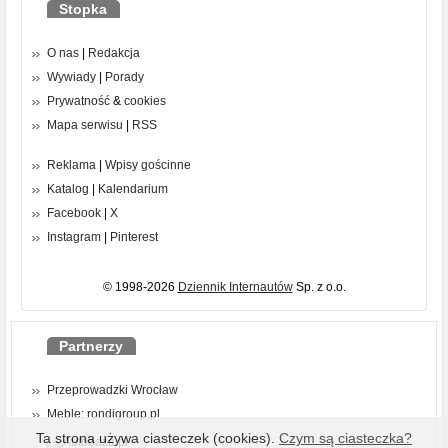
Stopka
O nas
|
Redakcja
Wywiady
|
Porady
Prywatność
&
cookies
Mapa serwisu
|
RSS
Reklama
|
Wpisy gościnne
Katalog
|
Kalendarium
Facebook
|
X
Instagram
|
Pinterest
© 1998-2026
Dziennik Internautów
Sp. z o.o.
Partnerzy
Przeprowadzki Wrocław
Meble: rondigroup.pl
Ta strona używa ciasteczek (cookies).
Czym są ciasteczka?