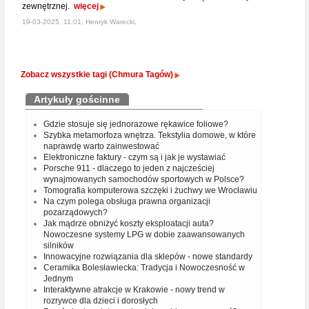
zewnętrznej.
więcej
19-03-2025, 11:01, Henryk Warecki,
Zobacz wszystkie tagi (Chmura Tagów)
Artykuły gościnne
Gdzie stosuje się jednorazowe rękawice foliowe?
Szybka metamorfoza wnętrza. Tekstylia domowe, w które
naprawdę warto zainwestować
Elektroniczne faktury - czym są i jak je wystawiać
Porsche 911 - dlaczego to jeden z najcześciej
wynajmowanych samochodów sportowych w Polsce?
Tomografia komputerowa szczęki i żuchwy we Wrocławiu
Na czym polega obsługa prawna organizacji
pozarządowych?
Jak mądrze obniżyć koszty eksploatacji auta?
Nowoczesne systemy LPG w dobie zaawansowanych
silników
Innowacyjne rozwiązania dla sklepów - nowe standardy
Ceramika Bolesławiecka: Tradycja i Nowoczesność w
Jednym
Interaktywne atrakcje w Krakowie - nowy trend w
rozrywce dla dzieci i dorosłych