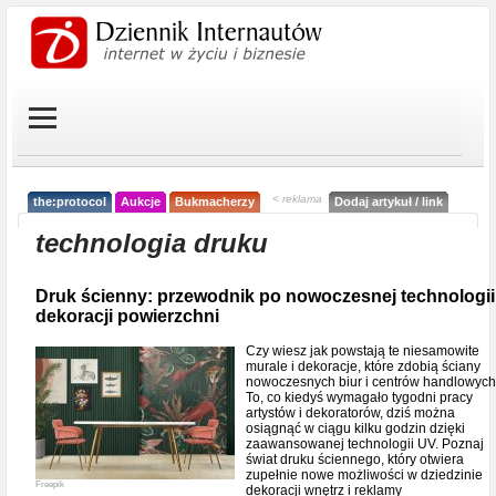
< reklama
the:protocol
Aukcje
Bukmacherzy
Dodaj artykuł / link
technologia druku
Druk ścienny: przewodnik po nowoczesnej technologii
dekoracji powierzchni
Czy wiesz jak powstają te niesamowite
murale i dekoracje, które zdobią ściany
nowoczesnych biur i centrów handlowyc
To, co kiedyś wymagało tygodni pracy
artystów i dekoratorów, dziś można
osiągnąć w ciągu kilku godzin dzięki
zaawansowanej technologii UV. Poznaj
świat druku ściennego, który otwiera
zupełnie nowe możliwości w dziedzinie
Freepik
dekoracji wnętrz i reklamy