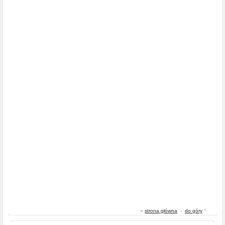
«
strona główna
-
do góry
^