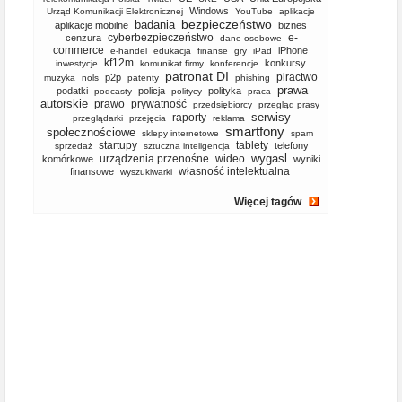
Windows
Urząd Komunikacji Elektronicznej
YouTube
aplikacje
bezpieczeństwo
badania
aplikacje mobilne
biznes
cyberbezpieczeństwo
e-
cenzura
dane osobowe
commerce
iPhone
e-handel
edukacja
finanse
gry
iPad
kf12m
konkursy
inwestycje
komunikat firmy
konferencje
patronat DI
piractwo
p2p
muzyka
nols
patenty
phishing
prawa
podatki
policja
polityka
podcasty
politycy
praca
autorskie
prawo
prywatność
przedsiębiorcy
przegląd prasy
serwisy
raporty
przeglądarki
przejęcia
reklama
smartfony
społecznościowe
sklepy internetowe
spam
startupy
tablety
telefony
sprzedaż
sztuczna inteligencja
wygasl
urządzenia przenośne
wideo
komórkowe
wyniki
własność intelektualna
finansowe
wyszukiwarki
Więcej tagów