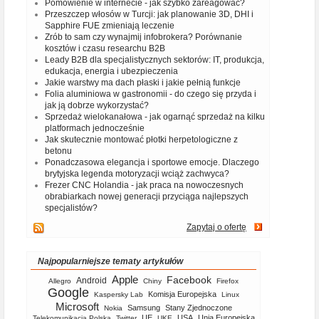
Pomówienie w internecie - jak szybko zareagować?
Przeszczep włosów w Turcji: jak planowanie 3D, DHI i
Sapphire FUE zmieniają leczenie
Zrób to sam czy wynajmij infobrokera? Porównanie
kosztów i czasu researchu B2B
Leady B2B dla specjalistycznych sektorów: IT, produkcja,
edukacja, energia i ubezpieczenia
Jakie warstwy ma dach płaski i jakie pełnią funkcje
Folia aluminiowa w gastronomii - do czego się przyda i
jak ją dobrze wykorzystać?
Sprzedaż wielokanałowa - jak ogarnąć sprzedaż na kilku
platformach jednocześnie
Jak skutecznie montować płotki herpetologiczne z
betonu
Ponadczasowa elegancja i sportowe emocje. Dlaczego
brytyjska legenda motoryzacji wciąż zachwyca?
Frezer CNC Holandia - jak praca na nowoczesnych
obrabiarkach nowej generacji przyciąga najlepszych
specjalistów?
Zapytaj o ofertę
Najpopularniejsze tematy artykułów
Apple
Facebook
Android
Allegro
Chiny
Firefox
Google
Komisja Europejska
Kaspersky Lab
Linux
Microsoft
Samsung
Stany Zjednoczone
Nokia
UE
USA
Unia Europejska
Telekomunikacja Polska
Twitter
UKE