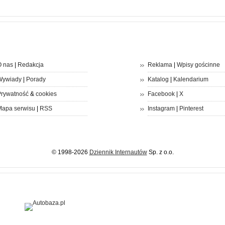
 nas
|
Redakcja
Reklama
|
Wpisy gościnne
Wywiady
|
Porady
Katalog
|
Kalendarium
rywatność
&
cookies
Facebook
|
X
apa serwisu
|
RSS
Instagram
|
Pinterest
© 1998-2026
Dziennik Internautów
Sp. z o.o.