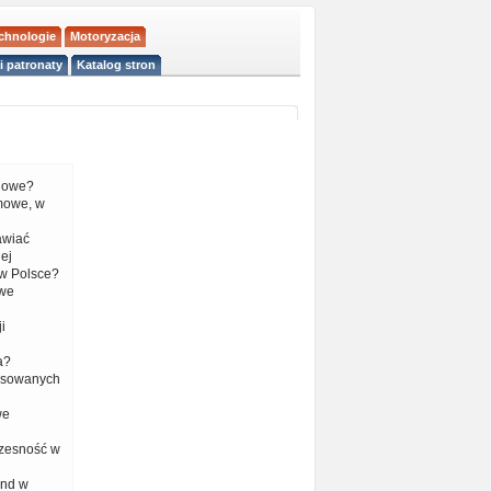
echnologie
Motoryzacja
i patronaty
Katalog stron
liowe?
mowe, w
tawiać
ej
w Polsce?
 we
i
a?
nsowanych
we
czesność w
end w