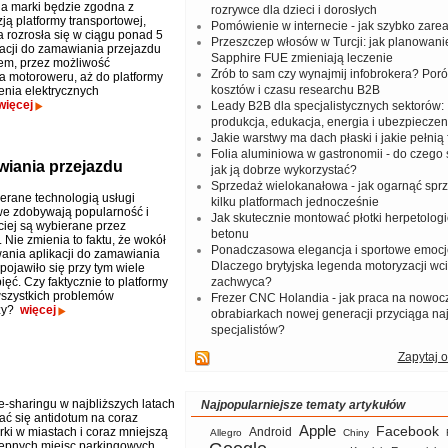
cja marki będzie zgodna z
rozrywce dla dzieci i dorosłych
ją platformy transportowej,
Pomówienie w internecie - jak szybko zar
ta rozrosła się w ciągu ponad 5
Przeszczep włosów w Turcji: jak planowanie
ikacji do zamawiania przejazdu
Sapphire FUE zmieniają leczenie
m, przez możliwość
Zrób to sam czy wynajmij infobrokera? Por
 motoroweru, aż do platformy
kosztów i czasu researchu B2B
enia elektrycznych
więcej
Leady B2B dla specjalistycznych sektorów: I
produkcja, edukacja, energia i ubezpieczen
Jakie warstwy ma dach płaski i jakie pełnią 
Folia aluminiowa w gastronomii - do czego s
wiania przejazdu
jak ją dobrze wykorzystać?
Sprzedaż wielokanałowa - jak ogarnąć spr
rane technologią usługi
kilku platformach jednocześnie
e zdobywają popularność i
Jak skutecznie montować płotki herpetologi
ciej są wybierane przez
betonu
 Nie zmienia to faktu, że wokół
Ponadczasowa elegancja i sportowe emocj
ania aplikacji do zamawiania
Dlaczego brytyjska legenda motoryzacji wc
pojawiło się przy tym wiele
ięć. Czy faktycznie to platformy
zachwyca?
szystkich problemów
Frezer CNC Holandia - jak praca na nowoc
zy?
więcej
obrabiarkach nowej generacji przyciąga na
specjalistów?
Zapytaj o
e-sharingu w najbliższych latach
Najpopularniejsze tematy artykułów
ć się antidotum na coraz
Apple
Facebook
rki w miastach i coraz mniejszą
Android
Allegro
Chiny
tępnych miejsc parkingowych.