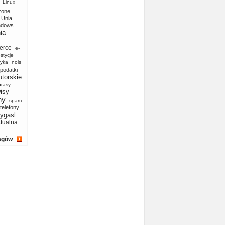
Linux
zone
Unia
ndows
ia
erce
e-
stycje
yka
nols
podatki
utorskie
prasy
isy
ny
spam
telefony
ygasl
ktualna
agów