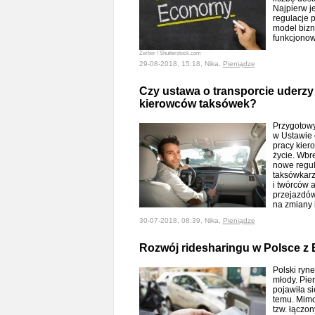
Najpierw j
regulacje 
model biz
funkcjonow
Zerbor / Shutterstock.com
29-08-2018, 15:18, Nika,
Pieniądze
Czy ustawa o transporcie uderzy 
kierowców taksówek?
Przygotowy
w Ustawie 
pracy kier
życie. Wbr
nowe regul
taksówkarz
i twórców 
przejazdów
na zmiany 
30-07-2018, 08:39, Nika,
Pieniądze
Rozwój ridesharingu w Polsce z 
Polski ryn
młody. Pie
pojawiła si
temu. Mimo
tzw. łączo