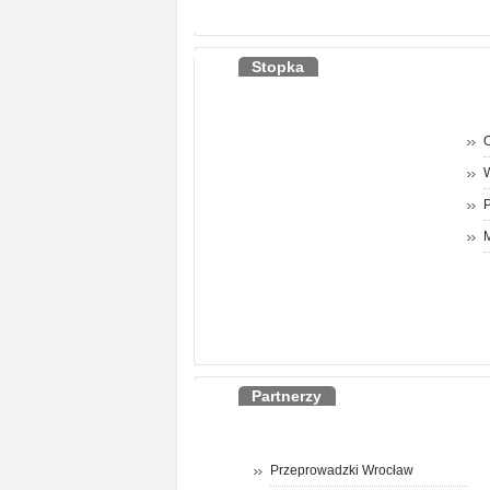
Stopka
O
P
M
Partnerzy
Przeprowadzki Wrocław