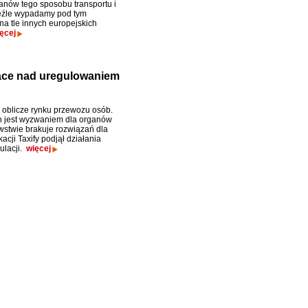
anów tego sposobu transportu i
eźle wypadamy pod tym
a tle innych europejskich
ęcej
race nad uregulowaniem
 oblicze rynku przewozu osób.
h jest wyzwaniem dla organów
twie brakuje rozwiązań dla
cji Taxify podjął działania
ulacji.
więcej