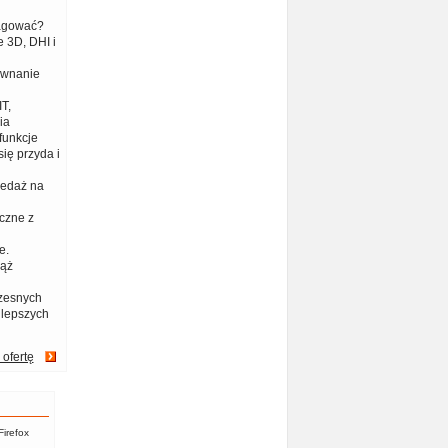
eagować?
 3D, DHI i
ównanie
T,
ia
funkcje
ię przyda i
zedaż na
czne z
e.
iąż
zesnych
jlepszych
 ofertę
Firefox