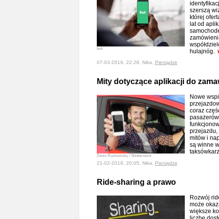
identyfika
szerszą wiz
której ofer
lat od apl
samochode
zamówienia
współdziel
bolt
hulajnóg.
07-03-2019, 22:28, Nika,
Pieniądze
Mity dotyczące aplikacji do zama
Nowe wspie
przejazdow
coraz częś
pasażerów.
funkcjonow
przejazdu, 
mitów i nap
są winne w
taksówkar
Denis Rozhnovsky / Shutterstock
21-02-2019, 20:05, Nika,
Pieniądze
Ride-sharing a prawo
Rozwój rid
może okaza
większe ko
liczbę dos