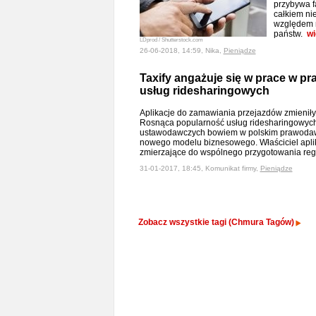
przybywa f
całkiem ni
względem n
państw.
wi
LDprod / Shutterstock.com
26-06-2018, 14:59, Nika,
Pieniądze
Taxify angażuje się w prace w p
usług ridesharingowych
Aplikacje do zamawiania przejazdów zmieniły
Rosnąca popularność usług ridesharingowyc
ustawodawczych bowiem w polskim prawodaws
nowego modelu biznesowego. Właściciel aplika
zmierzające do wspólnego przygotowania reg
31-01-2017, 18:45, Komunikat firmy,
Pieniądze
Zobacz wszystkie tagi (Chmura Tagów)