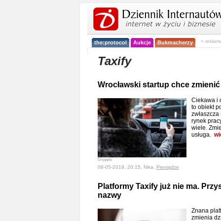
< reklam
the:protocol
Aukcje
Bukmacherzy
Taxify
Wrocławski startup chce zmienić 
Ciekawa i 
to obiekt p
zwłaszcza 
rynek pracy
wiele. Zmi
usługa.
wi
Drippple
08-05-2019, 20:15, Nika,
Pieniądze
Platformy Taxify już nie ma. Prz
nazwy
Znana plat
zmienia dz