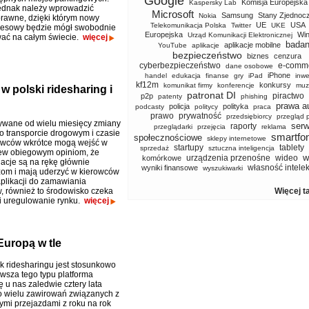
Google
Komisja Europejska
Kaspersky Lab
ednak należy wprowadzić
Microsoft
Samsung
Stany Zjednoc
Nokia
prawne, dzięki którym nowy
UE
USA
Telekomunikacja Polska
Twitter
UKE
nesowy będzie mógł swobodnie
Europejska
Wi
Urząd Komunikacji Elektronicznej
ać na całym świecie.
więcej
badan
aplikacje mobilne
YouTube
aplikacje
bezpieczeństwo
biznes
cenzura
cyberbezpieczeństwo
e-comm
dane osobowe
iPhone
handel
edukacja
finanse
gry
iPad
inwe
kf12m
konkursy
komunikat firmy
konferencje
muz
w polski ridesharing i
patronat DI
piractwo
p2p
patenty
phishing
prawa a
policja
polityka
podcasty
politycy
praca
prawo
prywatność
przedsiębiorcy
przegląd 
wane od wielu miesięcy zmiany
serw
raporty
przeglądarki
przejęcia
reklama
o transporcie drogowym i czasie
smartfo
społecznościowe
sklepy internetowe
owców wkrótce mogą wejść w
startupy
tablety
sprzedaż
sztuczna inteligencja
ew obiegowym opiniom, że
w
urządzenia przenośne
wideo
komórkowe
acje są na rękę głównie
własność intele
wyniki finansowe
wyszukiwarki
om i mają uderzyć w kierowców
aplikacji do zamawiania
, również to środowisko czeka
Więcej t
i uregulowanie rynku.
więcej
Europą w tle
ek ridesharingu jest stosunkowo
rwsza tego typu platforma
ę u nas zaledwie cztery lata
 wielu zawirowań związanych z
nymi przejazdami z roku na rok