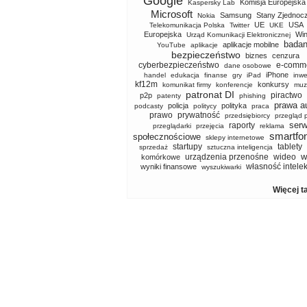
Google
Komisja Europejska
Kaspersky Lab
Microsoft
Samsung
Stany Zjednoc
Nokia
UE
USA
Telekomunikacja Polska
Twitter
UKE
Europejska
Wi
Urząd Komunikacji Elektronicznej
badan
aplikacje mobilne
YouTube
aplikacje
bezpieczeństwo
biznes
cenzura
cyberbezpieczeństwo
e-comm
dane osobowe
iPhone
handel
edukacja
finanse
gry
iPad
inwe
kf12m
konkursy
komunikat firmy
konferencje
muz
patronat DI
piractwo
p2p
patenty
phishing
prawa a
policja
polityka
podcasty
politycy
praca
prawo
prywatność
przedsiębiorcy
przegląd 
serw
raporty
przeglądarki
przejęcia
reklama
smartfo
społecznościowe
sklepy internetowe
startupy
tablety
sprzedaż
sztuczna inteligencja
w
urządzenia przenośne
wideo
komórkowe
własność intele
wyniki finansowe
wyszukiwarki
Więcej t