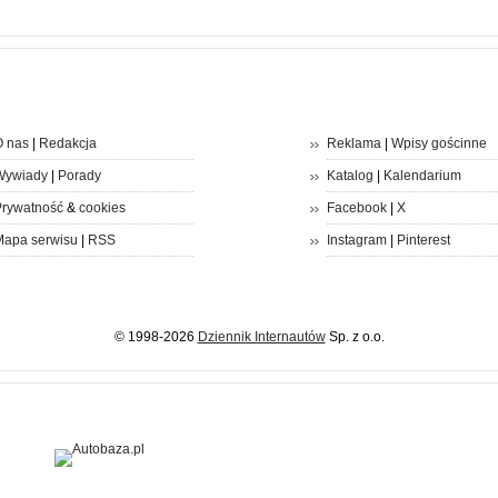
 nas
|
Redakcja
Reklama
|
Wpisy gościnne
Wywiady
|
Porady
Katalog
|
Kalendarium
rywatność
&
cookies
Facebook
|
X
apa serwisu
|
RSS
Instagram
|
Pinterest
© 1998-2026
Dziennik Internautów
Sp. z o.o.