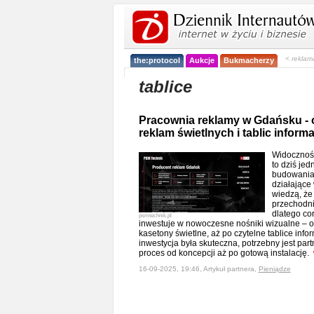
< reklam
the:protocol
Aukcje
Bukmacherzy
tablice
Pracownia reklamy w Gdańsku - 
reklam świetlnych i tablic inform
Widoczność
to dziś je
budowania 
działające
wiedzą, że
przechodni
dlatego co
psmtechnik.pl
inwestuje w nowoczesne nośniki wizualne – od
kasetony świetlne, aż po czytelne tablice info
inwestycja była skuteczna, potrzebny jest part
proces od koncepcji aż po gotową instalację.
16-09-2025, 19:46, Artykuł partnera,
Pieniądze