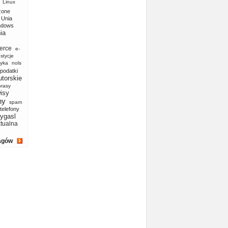
Linux
zone
Unia
ndows
ia
erce
e-
stycje
yka
nols
podatki
utorskie
prasy
isy
ny
spam
telefony
ygasl
ktualna
agów