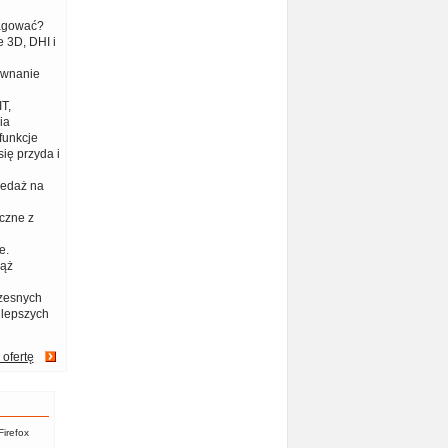
eagować?
 3D, DHI i
ównanie
T,
ia
funkcje
ię przyda i
zedaż na
czne z
e.
iąż
zesnych
jlepszych
 ofertę
Firefox