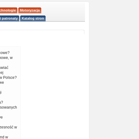
echnologie
Motoryzacja
i patronaty
Katalog stron
liowe?
mowe, w
tawiać
ej
w Polsce?
 we
i
a?
nsowanych
we
czesność w
end w