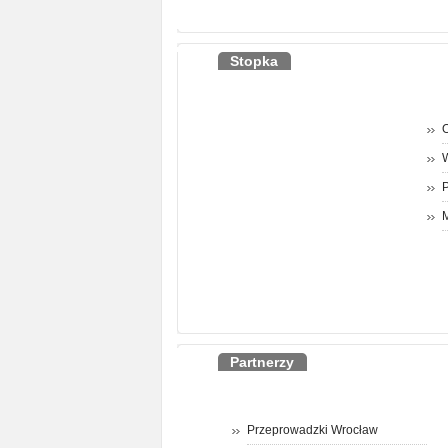
Stopka
O
P
M
Partnerzy
Przeprowadzki Wrocław