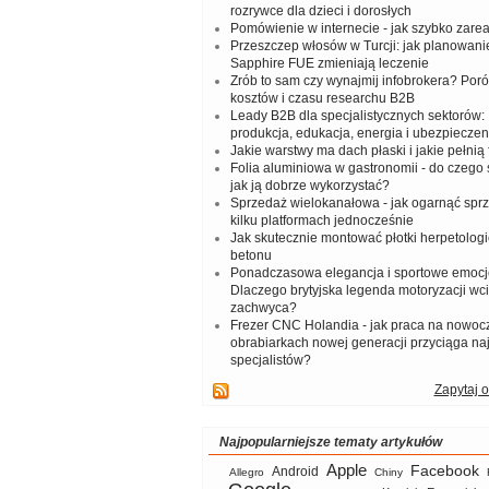
rozrywce dla dzieci i dorosłych
Pomówienie w internecie - jak szybko zar
Przeszczep włosów w Turcji: jak planowanie
Sapphire FUE zmieniają leczenie
Zrób to sam czy wynajmij infobrokera? Por
kosztów i czasu researchu B2B
Leady B2B dla specjalistycznych sektorów: I
produkcja, edukacja, energia i ubezpieczen
Jakie warstwy ma dach płaski i jakie pełnią 
Folia aluminiowa w gastronomii - do czego s
jak ją dobrze wykorzystać?
Sprzedaż wielokanałowa - jak ogarnąć spr
kilku platformach jednocześnie
Jak skutecznie montować płotki herpetologi
betonu
Ponadczasowa elegancja i sportowe emocj
Dlaczego brytyjska legenda motoryzacji wc
zachwyca?
Frezer CNC Holandia - jak praca na nowoc
obrabiarkach nowej generacji przyciąga na
specjalistów?
Zapytaj o
Najpopularniejsze tematy artykułów
Apple
Facebook
Android
Allegro
Chiny