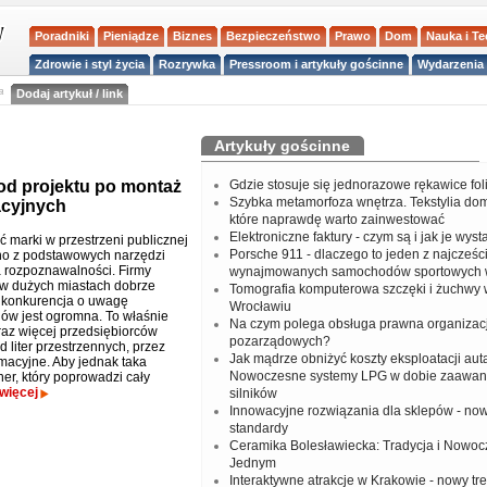
Poradniki
Pieniądze
Biznes
Bezpieczeństwo
Prawo
Dom
Nauka i T
Zdrowie i styl życia
Rozrywka
Pressroom i artykuły gościnne
Wydarzenia 
a
Dodaj artykuł / link
Artykuły gościnne
od projektu po montaż
Gdzie stosuje się jednorazowe rękawice fo
Szybka metamorfoza wnętrza. Tekstylia do
acyjnych
które naprawdę warto zainwestować
Elektroniczne faktury - czym są i jak je wys
 marki w przestrzeni publicznej
Porsche 911 - dlaczego to jeden z najcześci
dno z podstawowych narzędzi
rozpoznawalności. Firmy
wynajmowanych samochodów sportowych 
 w dużych miastach dobrze
Tomografia komputerowa szczęki i żuchwy
 konkurencja o uwagę
Wrocławiu
ów jest ogromna. To właśnie
Na czym polega obsługa prawna organizacj
raz więcej przedsiębiorców
pozarządowych?
 liter przestrzennych, przez
Jak mądrze obniżyć koszty eksploatacji aut
rmacyjne. Aby jednak taka
Nowoczesne systemy LPG w dobie zaawa
ner, który poprowadzi cały
więcej
silników
Innowacyjne rozwiązania dla sklepów - no
standardy
Ceramika Bolesławiecka: Tradycja i Nowo
Jednym
Interaktywne atrakcje w Krakowie - nowy tr