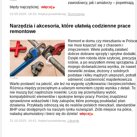
Pexels
zawodowcy, jak i amatorzy – popełniają
błędy najczęściej.
więcej
22-05-2026, 18:23, Artykuł poradnikowy,
Technologie
Narzędzia i akcesoria, które ułatwią codzienne prace
remontowe
Remont w domu czy mieszkaniu w Polsc
nie musi kojarzyć się z chaosem i
zmęczeniem. Wiele potrafią załatwić
dobrze dobrane sprzęty i sprytne dodatki.
Dzięki nim robota idzie szybciej, precyzja
rośnie, a po wszystkim mniej sprzątania. 
mojego doświadczenia wynika, że nawet
niewielki zestaw, złożony z solidnych
podstaw i kilku mądrych ulepszeń, potrafi
Pixabay
odmienić codzienność majsterkowicza.
Warto postawić na jakość, ale też na wygodę użytkowania i bezpieczeństwo.
Różnica między przeciętnym a udanym remontem często wynika z detali. To
nie muszą być najdroższe nowinki. Liczy się przemyślany wybór,
kompatybilność elementów i spokojne tempo pracy. Poniżej znajdziesz
sprawdzone wskazówki i listy zakupów, które pomogą poukładać plan
działania. Przykłady odnoszą się do realiów polskich mieszkań, standardów
BHP oraz dostępnych na naszym rynku rozwiązań. Zrób miejsce na półce,
naładuj akumulatory i bierz się do dzieła!
więcej
21-10-2025, 16:41, Artykuł poradnikowy,
Lifestyle