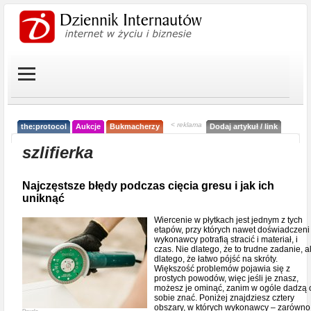
< reklama
the:protocol
Aukcje
Bukmacherzy
Dodaj artykuł / link
szlifierka
Najczęstsze błędy podczas cięcia gresu i jak ich
uniknąć
Wiercenie w płytkach jest jednym z tych
etapów, przy których nawet doświadczeni
wykonawcy potrafią stracić i materiał, i
czas. Nie dlatego, że to trudne zadanie, a
dlatego, że łatwo pójść na skróty.
Większość problemów pojawia się z
prostych powodów, więc jeśli je znasz,
możesz je ominąć, zanim w ogóle dadzą 
sobie znać. Poniżej znajdziesz cztery
obszary, w których wykonawcy – zarówno