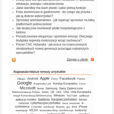
edukacja, energia i ubezpieczenia
Jakie warstwy ma dach płaski i jakie pełnią funkcje
Folia aluminiowa w gastronomii - do czego się przyda i
jak ją dobrze wykorzystać?
Sprzedaż wielokanałowa - jak ogarnąć sprzedaż na kilku
platformach jednocześnie
Jak skutecznie montować płotki herpetologiczne z
betonu
Ponadczasowa elegancja i sportowe emocje. Dlaczego
brytyjska legenda motoryzacji wciąż zachwyca?
Frezer CNC Holandia - jak praca na nowoczesnych
obrabiarkach nowej generacji przyciąga najlepszych
specjalistów?
Zapytaj o ofertę
Najpopularniejsze tematy artykułów
Apple
Facebook
Android
Allegro
Chiny
Firefox
Google
Komisja Europejska
Kaspersky Lab
Linux
Microsoft
Samsung
Stany Zjednoczone
Nokia
UE
USA
Unia Europejska
Telekomunikacja Polska
Twitter
UKE
Windows
Urząd Komunikacji Elektronicznej
YouTube
aplikacje
bezpieczeństwo
badania
aplikacje mobilne
biznes
cyberbezpieczeństwo
e-
cenzura
dane osobowe
commerce
iPhone
e-handel
edukacja
finanse
gry
iPad
kf12m
konkursy
inwestycje
komunikat firmy
konferencje