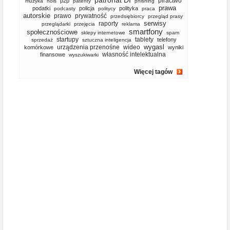
patronat DI
piractwo
p2p
muzyka
nols
patenty
phishing
prawa
podatki
policja
polityka
podcasty
politycy
praca
autorskie
prawo
prywatność
przedsiębiorcy
przegląd prasy
serwisy
raporty
przeglądarki
przejęcia
reklama
smartfony
społecznościowe
sklepy internetowe
spam
startupy
tablety
telefony
sprzedaż
sztuczna inteligencja
wygasl
urządzenia przenośne
wideo
komórkowe
wyniki
własność intelektualna
finansowe
wyszukiwarki
Więcej tagów