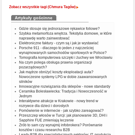
Zobacz wszystkie tagi (Chmura Tagów)
Artykuły gościnne
Gdzie stosuje się jednorazowe rękawice foliowe?
Szybka metamorfoza wnętrza. Tekstylia domowe, w które
naprawdę warto zainwestować
Elektroniczne faktury - czym są i jak je wystawiać
Porsche 911 - dlaczego to jeden z najcześciej
wynajmowanych samochodów sportowych w Polsce?
Tomografia komputerowa szczęki i żuchwy we Wrocławiu
Na czym polega obsługa prawna organizacji
pozarządowych?
Jak mądrze obniżyć koszty eksploatacji auta?
Nowoczesne systemy LPG w dobie zaawansowanych
silników
Innowacyjne rozwiązania dla sklepów - nowe standardy
Ceramika Bolesławiecka: Tradycja i Nowoczesność w
Jednym
Interaktywne atrakcje w Krakowie - nowy trend w
rozrywce dla dzieci i dorosłych
Pomówienie w internecie - jak szybko zareagować?
Przeszczep włosów w Turcji: jak planowanie 3D, DHI i
Sapphire FUE zmieniają leczenie
Zrób to sam czy wynajmij infobrokera? Porównanie
kosztów i czasu researchu B2B
Leady B2B dla specjalistycznych sektorów: IT, produkcja,