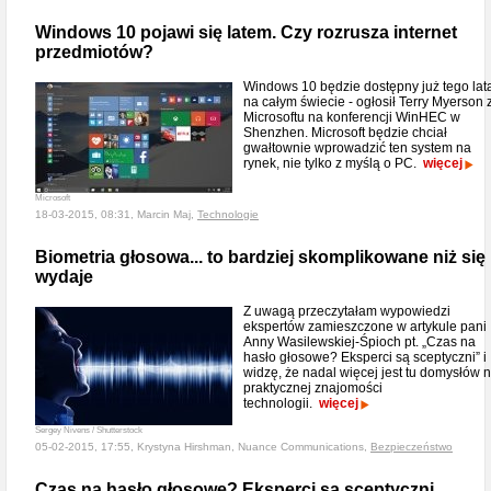
Windows 10 pojawi się latem. Czy rozrusza internet
przedmiotów?
Windows 10 będzie dostępny już tego lat
na całym świecie - ogłosił Terry Myerson 
Microsoftu na konferencji WinHEC w
Shenzhen. Microsoft będzie chciał
gwałtownie wprowadzić ten system na
rynek, nie tylko z myślą o PC.
więcej
Microsoft
18-03-2015, 08:31, Marcin Maj,
Technologie
Biometria głosowa... to bardziej skomplikowane niż się
wydaje
Z uwagą przeczytałam wypowiedzi
ekspertów zamieszczone w artykule pani
Anny Wasilewskiej-Śpioch pt. „Czas na
hasło głosowe? Eksperci są sceptyczni” i
widzę, że nadal więcej jest tu domysłów n
praktycznej znajomości
technologii.
więcej
Sergey Nivens / Shutterstock
05-02-2015, 17:55, Krystyna Hirshman, Nuance Communications,
Bezpieczeństwo
Czas na hasło głosowe? Eksperci są sceptyczni