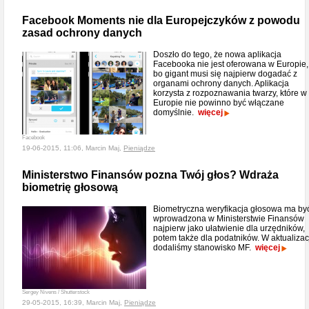
Facebook Moments nie dla Europejczyków z powodu
zasad ochrony danych
Doszło do tego, że nowa aplikacja
Facebooka nie jest oferowana w Europie,
bo gigant musi się najpierw dogadać z
organami ochrony danych. Aplikacja
korzysta z rozpoznawania twarzy, które w
Europie nie powinno być włączane
domyślnie.
więcej
Facebook
19-06-2015, 11:06, Marcin Maj,
Pieniądze
Ministerstwo Finansów pozna Twój głos? Wdraża
biometrię głosową
Biometryczna weryfikacja głosowa ma by
wprowadzona w Ministerstwie Finansów
najpierw jako ułatwienie dla urzędników,
potem także dla podatników. W aktualizac
dodaliśmy stanowisko MF.
więcej
Sergey Nivens / Shutterstock
29-05-2015, 16:39, Marcin Maj,
Pieniądze