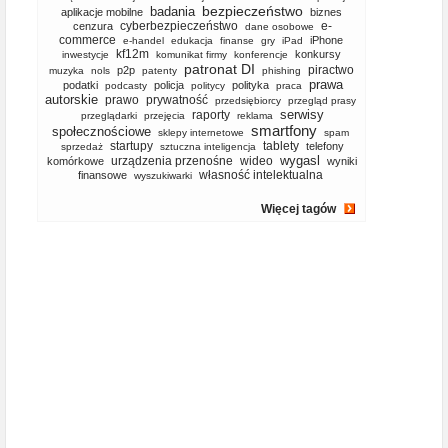
bezpieczeństwo
badania
aplikacje mobilne
biznes
cyberbezpieczeństwo
e-
cenzura
dane osobowe
commerce
iPhone
e-handel
edukacja
finanse
gry
iPad
kf12m
konkursy
inwestycje
komunikat firmy
konferencje
patronat DI
piractwo
p2p
muzyka
nols
patenty
phishing
prawa
podatki
policja
polityka
podcasty
politycy
praca
autorskie
prawo
prywatność
przedsiębiorcy
przegląd prasy
serwisy
raporty
przeglądarki
przejęcia
reklama
smartfony
społecznościowe
sklepy internetowe
spam
startupy
tablety
telefony
sprzedaż
sztuczna inteligencja
wygasl
urządzenia przenośne
wideo
komórkowe
wyniki
własność intelektualna
finansowe
wyszukiwarki
Więcej tagów