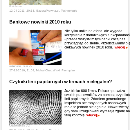
© fotolia.com
12-04-2011, 20:13, GazetaPrawna.pl,
Technologie
Bankowe nowinki 2010 roku
Nie tylko unikalna oferta, ale wygoda
korzystania z dodatkowych funkcjonalnoś
- przede wszystkim tym banki chcą nas
przyciągnąć do siebie. Przedstawiamy pi
ciekawych nowinek 2010 roku.
więcej
orphanjones / na lic CC
27-12-2010, 11:08, Michał Chudziński,
Pieniądze
Czytniki linii papilarnych w firmach nielegalne?
Już blisko 600 firm w Polsce sprawdza
swoich pracowników za pomocą czytnikó
linii papilarnych. Zdaniem generalnego
inspektora ochrony danych osobowych
robią to jednak nielegalnie. Nawet wtedy
gdy sami inwigilowani wyrażają zgodę na
taką kontrolę
więcej
Chad Miller (lic. CC)