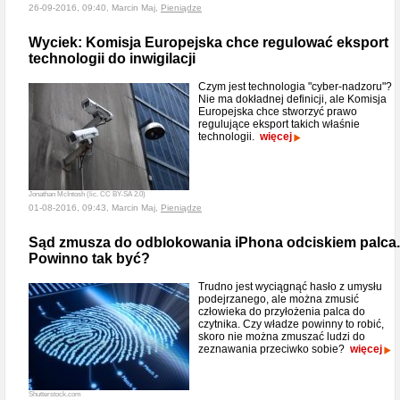
26-09-2016, 09:40, Marcin Maj,
Pieniądze
Wyciek: Komisja Europejska chce regulować eksport
technologii do inwigilacji
Czym jest technologia "cyber-nadzoru"?
Nie ma dokładnej definicji, ale Komisja
Europejska chce stworzyć prawo
regulujące eksport takich właśnie
technologii.
więcej
Jonathan McIntosh (lic. CC BY-SA 2.0)
01-08-2016, 09:43, Marcin Maj,
Pieniądze
Sąd zmusza do odblokowania iPhona odciskiem palca.
Powinno tak być?
Trudno jest wyciągnąć hasło z umysłu
podejrzanego, ale można zmusić
człowieka do przyłożenia palca do
czytnika. Czy władze powinny to robić,
skoro nie można zmuszać ludzi do
zeznawania przeciwko sobie?
więcej
Shutterstock.com