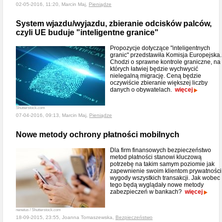
02-05-2016, 11:20, Marcin Maj,
Pieniądze
System wjazdu/wyjazdu, zbieranie odcisków palców,
czyli UE buduje "inteligentne granice"
Propozycje dotyczące "inteligentnych
granic" przedstawiła Komisja Europejska.
Chodzi o sprawne kontrole graniczne, na
których łatwiej będzie wychwycić
nielegalną migrację. Ceną będzie
oczywiście zbieranie większej liczby
danych o obywatelach.
więcej
Shutterstock.com
07-04-2016, 09:13, Marcin Maj,
Pieniądze
Nowe metody ochrony płatności mobilnych
Dla firm finansowych bezpieczeństwo
metod płatności stanowi kluczową
potrzebę na takim samym poziomie jak
zapewnienie swoim klientom prywatności 
wygody wszystkich transakcji. Jak wobec
tego będą wyglądały nowe metody
zabezpieczeń w bankach?
więcej
nenetus / Shutterstock.com
18-09-2015, 23:55, Joanna Tomaszewska,
Bezpieczeństwo