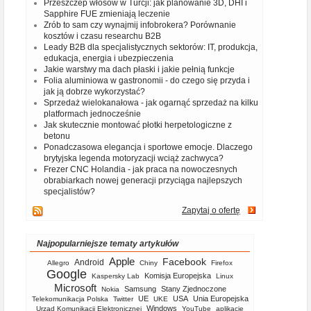
Przeszczep włosów w Turcji: jak planowanie 3D, DHI i
Sapphire FUE zmieniają leczenie
Zrób to sam czy wynajmij infobrokera? Porównanie
kosztów i czasu researchu B2B
Leady B2B dla specjalistycznych sektorów: IT, produkcja,
edukacja, energia i ubezpieczenia
Jakie warstwy ma dach płaski i jakie pełnią funkcje
Folia aluminiowa w gastronomii - do czego się przyda i
jak ją dobrze wykorzystać?
Sprzedaż wielokanałowa - jak ogarnąć sprzedaż na kilku
platformach jednocześnie
Jak skutecznie montować płotki herpetologiczne z
betonu
Ponadczasowa elegancja i sportowe emocje. Dlaczego
brytyjska legenda motoryzacji wciąż zachwyca?
Frezer CNC Holandia - jak praca na nowoczesnych
obrabiarkach nowej generacji przyciąga najlepszych
specjalistów?
Zapytaj o ofertę
Najpopularniejsze tematy artykułów
Apple
Facebook
Android
Allegro
Chiny
Firefox
Google
Komisja Europejska
Kaspersky Lab
Linux
Microsoft
Samsung
Stany Zjednoczone
Nokia
UE
USA
Unia Europejska
Telekomunikacja Polska
Twitter
UKE
Windows
Urząd Komunikacji Elektronicznej
YouTube
aplikacje