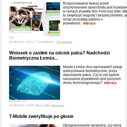
Rozpoznawanie twarzy przed
uruchomieniem samochodu jest rozwijan
w ramach projektu firm Ford oraz Intel. M
to zwiększyć wygodę i bezpieczeństwo, a
wciąż pozostają pytania o
prywatność.
więcej
Ford
30-06-2014, 11:21, T. Kristofferson,
Technologie
Wniosek o zasiłek na odcisk palca? Nadchodzi
Biometryczna Łomża...
Miasto Łomża chce wprowadzić usługi
autoryzowane biometrycznie, przez
skanowanie palca. Czy to nie będzie
naruszanie prywatności pod pozorem
skoku technologicznego?
więcej
Shutterstock.com
27-06-2014, 15:25, Marcin Maj,
Pieniądze
T-Mobile zweryfikuje po głosie
Oprogramowanie sprawdza, czy dana