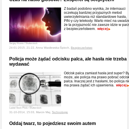
Z badań podobno wynika, że internauci
oczekują bardziej przyjaznych metod
uwierzytelniania niż standardowe hasła,
PIN-y czy telekody. Warto mieć na uwadz
że ta przyjazność nie zawsze idzie w par
z bezpieczeństwem.
więcej
Sergey Nivens / Shutterstock
24-01-2015, 21:22, Anna Wasilewska-Śpioch,
Bezpieczeństwo
Policja może żądać odcisku palca, ale hasła nie trzeba
wydawać
Odcisk palca zamiast hasła jest super? B
może, ale policja ma prawo pobrać odcis
palca. Inaczej jest z hasłami, bo policja ni
ma prawa żądać ich ujawnienia.
więcej
Laubel Stock Photo / Shutterstock
31-10-2014, 15:03, Marcin Maj,
Technologie
Oddaj twarz, to pojedziesz swoim autem