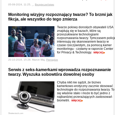
05-09-2024, 11:25, _,
Bezpieczeństwo
Monitoring wizyjny rozpoznający twarze? To brzmi jak
fikcja, ale wszystko do tego zmierza
Twarze połowy dorosłych obywateli USA
znajdują się w bazach, które są
przeszukiwane technologiami
rozpoznawania twarzy. Tymczasem policj
interesują się skanowaniem twarzy w
czasie rzeczywistym, za pomocą kamer
monitoringu - czytamy w raporcie Center
for Privacy & Technology.
więcej
20-10-2016, 15:28, Marcin Maj,
Pieniądze
Serwis z seks-kamerkami wprowadza rozpoznawanie
twarzy. Wyszuka sobowtóra dowolnej osoby
Chyba nikt nie sądził, że biznes
kamerkowo-erotyczny zacznie stosować
technologie do rozpoznawania twarzy. To
się właśnie stało i może to być jedno z
najbardziej przerażających zastosowań
biometrii.
więcej
Shutterstock.com