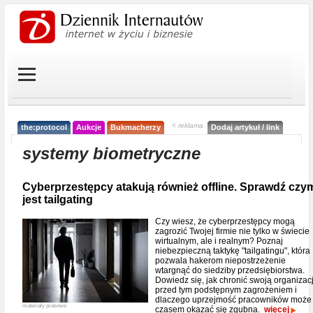
< reklama
the:protocol
Aukcje
Bukmacherzy
Dodaj artykuł / link
systemy biometryczne
Cyberprzestępcy atakują również offline. Sprawdź czy
jest tailgating
Czy wiesz, że cyberprzestępcy mogą
zagrozić Twojej firmie nie tylko w świecie
wirtualnym, ale i realnym? Poznaj
niebezpieczną taktykę "tailgatingu", która
pozwala hakerom niepostrzeżenie
wtargnąć do siedziby przedsiębiorstwa.
Dowiedz się, jak chronić swoją organizac
przed tym podstępnym zagrożeniem i
dlaczego uprzejmość pracowników może
materiały prasowe
czasem okazać się zgubna.
więcej