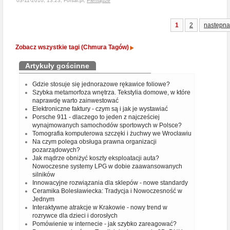
03-11-2010, 13:23, Forsal.pl,
Pieniądze
1
2
następna
Zobacz wszystkie tagi (Chmura Tagów)
Artykuły gościnne
Gdzie stosuje się jednorazowe rękawice foliowe?
Szybka metamorfoza wnętrza. Tekstylia domowe, w które
naprawdę warto zainwestować
Elektroniczne faktury - czym są i jak je wystawiać
Porsche 911 - dlaczego to jeden z najcześciej
wynajmowanych samochodów sportowych w Polsce?
Tomografia komputerowa szczęki i żuchwy we Wrocławiu
Na czym polega obsługa prawna organizacji
pozarządowych?
Jak mądrze obniżyć koszty eksploatacji auta?
Nowoczesne systemy LPG w dobie zaawansowanych
silników
Innowacyjne rozwiązania dla sklepów - nowe standardy
Ceramika Bolesławiecka: Tradycja i Nowoczesność w
Jednym
Interaktywne atrakcje w Krakowie - nowy trend w
rozrywce dla dzieci i dorosłych
Pomówienie w internecie - jak szybko zareagować?