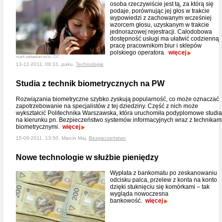
osoba rzeczywiście jest tą, za którą się
podaje, porównując jej głos w trakcie
wypowiedzi z zachowanym wcześniej
wzorcem głosu, uzyskanym w trakcie
jednorazowej rejestracji. Całodobowa
dostępność usługi ma ułatwić codzienną
pracę pracownikom biur i sklepów
polskiego operatora.
więcej
mark sebastian na lic. CC
13-12-2011, 06:31, paku,
Technologie
Studia z technik biometrycznych na PW
Rozwiązania biometryczne szybko zyskują popularność, co może oznaczać
zapotrzebowanie na specjalistów z tej dziedziny. Część z nich może
wykształcić Politechnika Warszawska, która uruchomiła podyplomowe studia
na kierunku pn. Bezpieczeństwo systemów informacyjnych wraz z technikam
biometrycznymi.
więcej
15-09-2011, 13:50, Marcin Maj,
Bezpieczeństwo
Nowe technologie w służbie pieniędzy
Wypłata z bankomatu po zeskanowaniu
odcisku palca, przelew z konta na konto
dzięki stuknięciu się komórkami – tak
wygląda nowoczesna
bankowość.
więcej