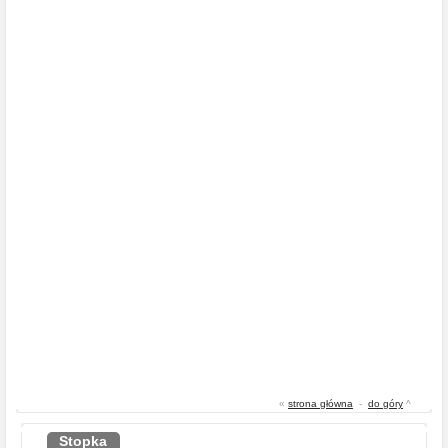
«
strona główna
-
do góry
^
Stopka