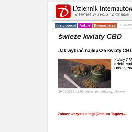
< reklam
the:protocol
Aukcje
Bukmacherzy
świeże kwiaty CBD
Jak wybrać najlepsze kwiaty CB
Kwiaty CBD
dzięki swo
i niskiej 
29-01-2025, 11:02, Artykuł poradnikowy,
Lifestyle
Zobacz wszystkie tagi (Chmura Tagów)