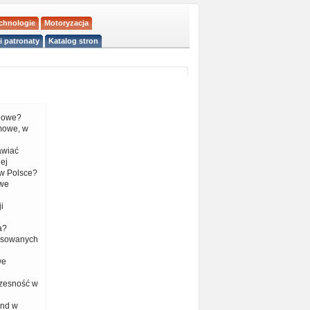
echnologie
Motoryzacja
i patronaty
Katalog stron
liowe?
mowe, w
tawiać
ej
w Polsce?
 we
i
a?
nsowanych
we
czesność w
end w