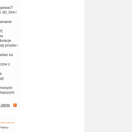
eagować?
 3D, DHI i
ównanie
T,
ia
funkcje
ię przyda i
zedaż na
czne z
e.
iąż
zesnych
jlepszych
 ofertę
Firefox