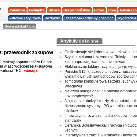
Poradniki
Pieniądze
Biznes
Bezpieczeństwo
Prawo
Dom
Nauka i T
Zdrowie i styl życia
Rozrywka
Pressroom i artykuły gościnne
Wydarzenia 
a
Dodaj artykuł / link
Artykuły gościnne
D: przewodnik zakupów
Gdzie stosuje się jednorazowe rękawice fo
Szybka metamorfoza wnętrza. Tekstylia do
które naprawdę warto zainwestować
 zyskały popularność w Polsce
im właściwościom relaksującym
Elektroniczne faktury - czym są i jak je wys
zawartości THC.
więcej
Porsche 911 - dlaczego to jeden z najcześci
wynajmowanych samochodów sportowych 
Tomografia komputerowa szczęki i żuchwy
Wrocławiu
Na czym polega obsługa prawna organizacj
pozarządowych?
Jak mądrze obniżyć koszty eksploatacji aut
Nowoczesne systemy LPG w dobie zaawa
silników
Innowacyjne rozwiązania dla sklepów - no
standardy
Ceramika Bolesławiecka: Tradycja i Nowo
Jednym
Interaktywne atrakcje w Krakowie - nowy tr