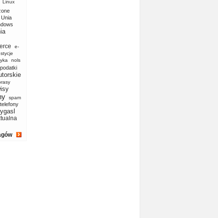
Linux
zone
Unia
ndows
ia
erce
e-
stycje
yka
nols
podatki
utorskie
prasy
isy
ny
spam
telefony
ygasl
ktualna
agów