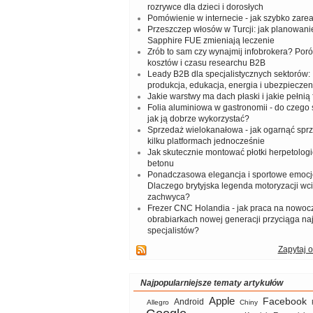
rozrywce dla dzieci i dorosłych
Pomówienie w internecie - jak szybko zar
Przeszczep włosów w Turcji: jak planowanie
Sapphire FUE zmieniają leczenie
Zrób to sam czy wynajmij infobrokera? Por
kosztów i czasu researchu B2B
Leady B2B dla specjalistycznych sektorów: I
produkcja, edukacja, energia i ubezpieczen
Jakie warstwy ma dach płaski i jakie pełnią 
Folia aluminiowa w gastronomii - do czego s
jak ją dobrze wykorzystać?
Sprzedaż wielokanałowa - jak ogarnąć spr
kilku platformach jednocześnie
Jak skutecznie montować płotki herpetologi
betonu
Ponadczasowa elegancja i sportowe emocj
Dlaczego brytyjska legenda motoryzacji wc
zachwyca?
Frezer CNC Holandia - jak praca na nowoc
obrabiarkach nowej generacji przyciąga na
specjalistów?
Zapytaj o
Najpopularniejsze tematy artykułów
Apple
Facebook
Android
Allegro
Chiny