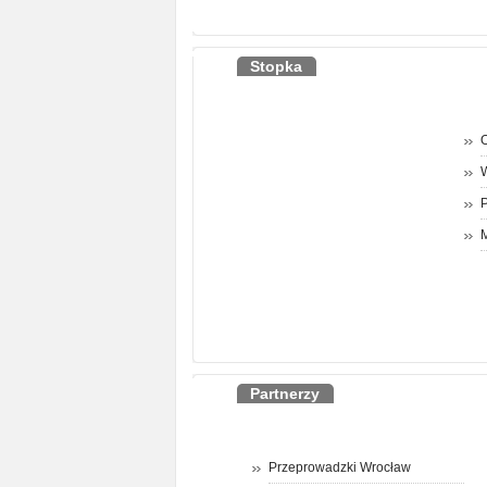
Stopka
O
P
M
Partnerzy
Przeprowadzki Wrocław