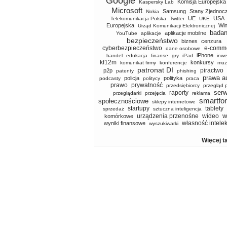
Google
Komisja Europejska
Kaspersky Lab
Microsoft
Samsung
Stany Zjednoc
Nokia
UE
USA
Telekomunikacja Polska
Twitter
UKE
Europejska
Wi
Urząd Komunikacji Elektronicznej
badan
aplikacje mobilne
YouTube
aplikacje
bezpieczeństwo
biznes
cenzura
cyberbezpieczeństwo
e-comm
dane osobowe
iPhone
handel
edukacja
finanse
gry
iPad
inwe
kf12m
konkursy
komunikat firmy
konferencje
muz
patronat DI
piractwo
p2p
patenty
phishing
prawa a
policja
polityka
podcasty
politycy
praca
prawo
prywatność
przedsiębiorcy
przegląd 
serw
raporty
przeglądarki
przejęcia
reklama
smartfo
społecznościowe
sklepy internetowe
startupy
tablety
sprzedaż
sztuczna inteligencja
w
urządzenia przenośne
wideo
komórkowe
własność intele
wyniki finansowe
wyszukiwarki
Więcej t