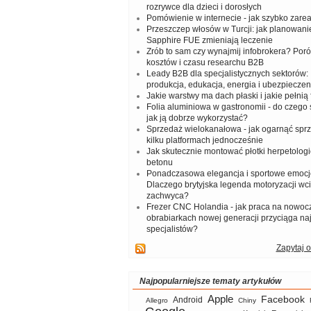
rozrywce dla dzieci i dorosłych
Pomówienie w internecie - jak szybko zar
Przeszczep włosów w Turcji: jak planowanie
Sapphire FUE zmieniają leczenie
Zrób to sam czy wynajmij infobrokera? Por
kosztów i czasu researchu B2B
Leady B2B dla specjalistycznych sektorów: I
produkcja, edukacja, energia i ubezpieczen
Jakie warstwy ma dach płaski i jakie pełnią 
Folia aluminiowa w gastronomii - do czego s
jak ją dobrze wykorzystać?
Sprzedaż wielokanałowa - jak ogarnąć spr
kilku platformach jednocześnie
Jak skutecznie montować płotki herpetologi
betonu
Ponadczasowa elegancja i sportowe emocj
Dlaczego brytyjska legenda motoryzacji wc
zachwyca?
Frezer CNC Holandia - jak praca na nowoc
obrabiarkach nowej generacji przyciąga na
specjalistów?
Zapytaj o
Najpopularniejsze tematy artykułów
Apple
Facebook
Android
Allegro
Chiny