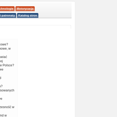
echnologie
Motoryzacja
i patronaty
Katalog stron
liowe?
mowe, w
tawiać
ej
w Polsce?
 we
i
a?
nsowanych
we
czesność w
end w