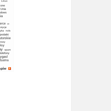
Linux
zone
Unia
ndows
ia
erce
e-
stycje
yka
nols
podatki
utorskie
prasy
isy
ny
spam
telefony
ygasl
ktualna
agów