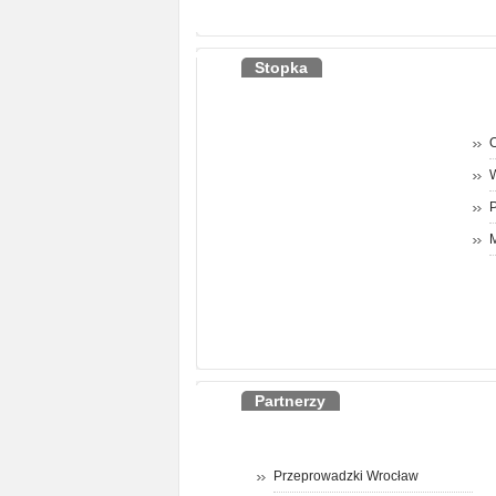
Stopka
O
P
M
Partnerzy
Przeprowadzki Wrocław