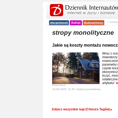
< reklam
the:protocol
Aukcje
Bukmacherzy
stropy monolityczne
Jakie są koszty montażu nowoc
Wraz z roz
inwestorzy 
nowoczesne
parametry 
często kor
ekonomiczn
liczyć, mon
ostateczne
artykułu!
w
Rowan Heuvel
10-04-2025, 11:36, Artykuł poradnikowy,
Zobacz wszystkie tagi (Chmura Tagów)