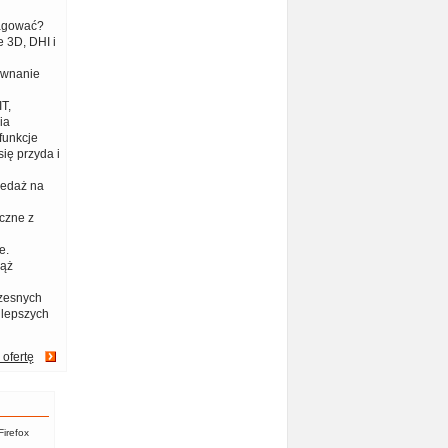
eagować?
 3D, DHI i
ównanie
T,
ia
funkcje
ię przyda i
zedaż na
czne z
e.
iąż
zesnych
jlepszych
 ofertę
Firefox