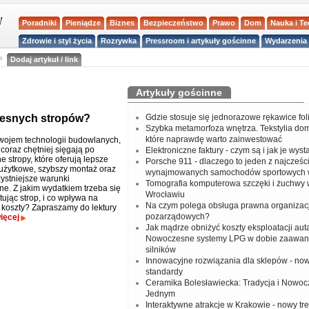
Poradniki
Pieniądze
Biznes
Bezpieczeństwo
Prawo
Dom
Nauka i T
Zdrowie i styl życia
Rozrywka
Pressroom i artykuły gościnne
Wydarzenia 
a
Dodaj artykuł / link
Artykuły gościnne
zesnych stropów?
Gdzie stosuje się jednorazowe rękawice fo
Szybka metamorfoza wnętrza. Tekstylia do
które naprawdę warto zainwestować
wojem technologii budowlanych,
coraz chętniej sięgają po
Elektroniczne faktury - czym są i jak je wys
 stropy, które oferują lepsze
Porsche 911 - dlaczego to jeden z najcześci
użytkowe, szybszy montaż oraz
wynajmowanych samochodów sportowych 
zystniejsze warunki
Tomografia komputerowa szczęki i żuchwy
e. Z jakim wydatkiem trzeba się
Wrocławiu
tując strop, i co wpływa na
Na czym polega obsługa prawna organizacj
 koszty? Zapraszamy do lektury
pozarządowych?
ięcej
Jak mądrze obniżyć koszty eksploatacji aut
Nowoczesne systemy LPG w dobie zaawa
silników
Innowacyjne rozwiązania dla sklepów - no
standardy
Ceramika Bolesławiecka: Tradycja i Nowo
Jednym
Interaktywne atrakcje w Krakowie - nowy tr