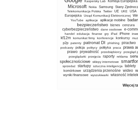
Google
Komisja Europejska
Kaspersky Lab
Microsoft
Samsung
Stany Zjednoc
Nokia
UE
USA
Telekomunikacja Polska
Twitter
UKE
Europejska
Wi
Urząd Komunikacji Elektronicznej
badan
aplikacje mobilne
YouTube
aplikacje
bezpieczeństwo
biznes
cenzura
cyberbezpieczeństwo
e-comm
dane osobowe
iPhone
handel
edukacja
finanse
gry
iPad
inwe
kf12m
konkursy
komunikat firmy
konferencje
muz
patronat DI
piractwo
p2p
patenty
phishing
prawa a
policja
polityka
podcasty
politycy
praca
prawo
prywatność
przedsiębiorcy
przegląd 
serw
raporty
przeglądarki
przejęcia
reklama
smartfo
społecznościowe
sklepy internetowe
startupy
tablety
sprzedaż
sztuczna inteligencja
w
urządzenia przenośne
wideo
komórkowe
własność intele
wyniki finansowe
wyszukiwarki
Więcej t