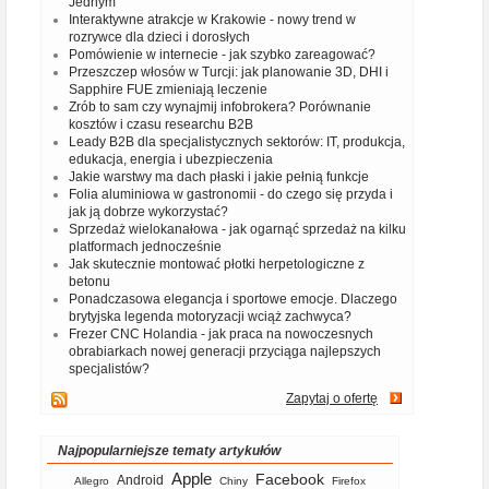
Jednym
Interaktywne atrakcje w Krakowie - nowy trend w
rozrywce dla dzieci i dorosłych
Pomówienie w internecie - jak szybko zareagować?
Przeszczep włosów w Turcji: jak planowanie 3D, DHI i
Sapphire FUE zmieniają leczenie
Zrób to sam czy wynajmij infobrokera? Porównanie
kosztów i czasu researchu B2B
Leady B2B dla specjalistycznych sektorów: IT, produkcja,
edukacja, energia i ubezpieczenia
Jakie warstwy ma dach płaski i jakie pełnią funkcje
Folia aluminiowa w gastronomii - do czego się przyda i
jak ją dobrze wykorzystać?
Sprzedaż wielokanałowa - jak ogarnąć sprzedaż na kilku
platformach jednocześnie
Jak skutecznie montować płotki herpetologiczne z
betonu
Ponadczasowa elegancja i sportowe emocje. Dlaczego
brytyjska legenda motoryzacji wciąż zachwyca?
Frezer CNC Holandia - jak praca na nowoczesnych
obrabiarkach nowej generacji przyciąga najlepszych
specjalistów?
Zapytaj o ofertę
Najpopularniejsze tematy artykułów
Apple
Facebook
Android
Allegro
Chiny
Firefox