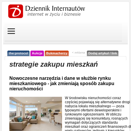
< reklama
the:protocol
Aukcje
Bukmacherzy
Dodaj artykuł / link
strategie zakupu mieszkań
Nowoczesne narzędzia i dane w służbie rynku
mieszkaniowego - jak zmieniają sposób zakupu
nieruchomości
W środowisku nieruchomości coraz
częściej pojawiają się alternatywne drogi
nabycia lokalu mieszkalnego — poza
typowymi ofertami deweloperskimi i
rynkowymi ogłoszeniami. W obliczu
zmieniającej się koniunktury, rosnących
wymagań dotyczących standardu
mieszkań oraz ograniczeń finansowych d
wielu nabywców, jednym z kierunków