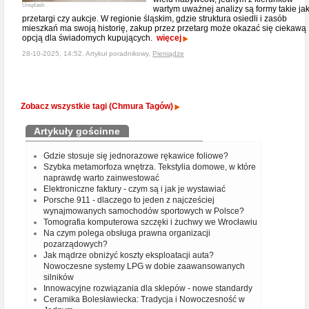
Unsplash
wartym uważnej analizy są formy takie ja
przetargi czy aukcje. W regionie śląskim, gdzie struktura osiedli i zasób
mieszkań ma swoją historię, zakup przez przetarg może okazać się ciekawą
opcją dla świadomych kupujących.
więcej
28-10-2025, 14:52, Artykuł poradnikowy,
Pieniądze
Zobacz wszystkie tagi (Chmura Tagów)
Artykuły gościnne
Gdzie stosuje się jednorazowe rękawice foliowe?
Szybka metamorfoza wnętrza. Tekstylia domowe, w które
naprawdę warto zainwestować
Elektroniczne faktury - czym są i jak je wystawiać
Porsche 911 - dlaczego to jeden z najcześciej
wynajmowanych samochodów sportowych w Polsce?
Tomografia komputerowa szczęki i żuchwy we Wrocławiu
Na czym polega obsługa prawna organizacji
pozarządowych?
Jak mądrze obniżyć koszty eksploatacji auta?
Nowoczesne systemy LPG w dobie zaawansowanych
silników
Innowacyjne rozwiązania dla sklepów - nowe standardy
Ceramika Bolesławiecka: Tradycja i Nowoczesność w