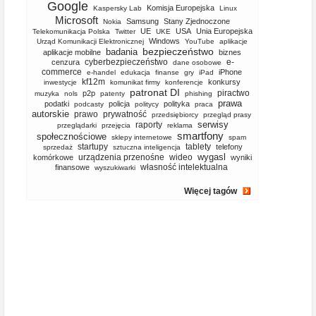
Google
Komisja Europejska
Kaspersky Lab
Linux
Microsoft
Samsung
Stany Zjednoczone
Nokia
UE
USA
Unia Europejska
Telekomunikacja Polska
Twitter
UKE
Windows
Urząd Komunikacji Elektronicznej
YouTube
aplikacje
bezpieczeństwo
badania
aplikacje mobilne
biznes
cyberbezpieczeństwo
e-
cenzura
dane osobowe
commerce
iPhone
e-handel
edukacja
finanse
gry
iPad
kf12m
konkursy
inwestycje
komunikat firmy
konferencje
patronat DI
piractwo
p2p
muzyka
nols
patenty
phishing
prawa
podatki
policja
polityka
podcasty
politycy
praca
autorskie
prawo
prywatność
przedsiębiorcy
przegląd prasy
serwisy
raporty
przeglądarki
przejęcia
reklama
smartfony
społecznościowe
sklepy internetowe
spam
startupy
tablety
telefony
sprzedaż
sztuczna inteligencja
wygasl
urządzenia przenośne
wideo
komórkowe
wyniki
własność intelektualna
finansowe
wyszukiwarki
Więcej tagów