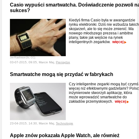
Casio wypuści smartwatcha. Doświadczenie pozwoli n
sukces?
Kiedyś firma Casio była w awangardzie
rynku elektroniki. Dziś nie wzbudza takich
skojarzeń, ale to się może zmienić. Ma
nowego młodszego prezesa i ambitne
plany, takie jak wejście na rynek
inteligentnych zegarków.
więcej
Jon Rawlinson (lic. CC)
03-07-2015, 09:05, Marcin Maj,
Pieniądze
Smartwatche mogą się przydać w fabrykach
Czy inteligentne zegarki mogą być czymś
więcej niż efektownymi gadżetami? Polsc
inżynierowie stworzyli aplikację, która
może wprowadzić smartwatche do
zakładów przemysłowych.
więcej
23-04-2015, 14:30, Marcin Maj,
Technologie
Apple znów pokazała Apple Watch, ale również