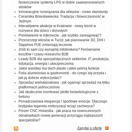
Nowoczesne systemy LPG w dobie zaawansowanych
silników
Innowacyjne rozwiązania dla sklepów - nowe standardy
Ceramika Bolesławiecka: Tradycja i Nowoczesność w
Jednym
Interaktywne atrakcje w Krakowie - nowy trend w
rozrywce dla dzieci i dorosłych
Pomówienie w internecie - jak szybko zareagować?
Przeszczep włosów w Turcji: jak planowanie 3D, DHI i
Sapphire FUE zmieniają leczenie
Zrób to sam czy wynajmij infobrokera? Porównanie
kosztów i czasu researchu B2B
Leady B2B dla specjalistycznych sektorów: IT, produkcja,
edukacja, energia i ubezpieczenia
Jakie warstwy ma dach płaski i jakie pełnią funkcje
Folia aluminiowa w gastronomii - do czego się przyda i
jak ją dobrze wykorzystać?
Sprzedaż wielokanałowa - jak ogarnąć sprzedaż na kilku
platformach jednocześnie
Jak skutecznie montować płotki herpetologiczne z
betonu
Ponadczasowa elegancja i sportowe emocje. Dlaczego
brytyjska legenda motoryzacji wciąż zachwyca?
Frezer CNC Holandia - jak praca na nowoczesnych
obrabiarkach nowej generacji przyciąga najlepszych
specjalistów?
Zapytaj o ofertę