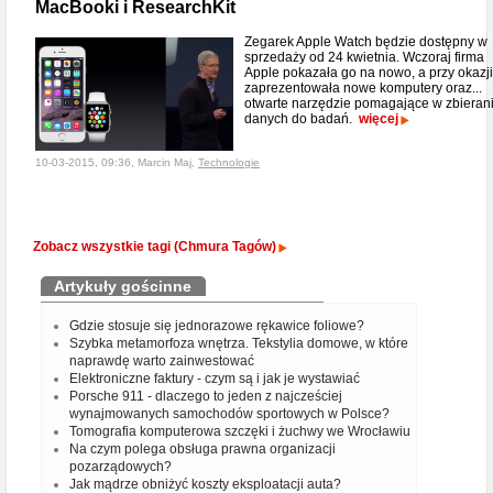
MacBooki i ResearchKit
Zegarek Apple Watch będzie dostępny w
sprzedaży od 24 kwietnia. Wczoraj firma
Apple pokazała go na nowo, a przy okazji
zaprezentowała nowe komputery oraz...
otwarte narzędzie pomagające w zbieran
danych do badań.
więcej
10-03-2015, 09:36, Marcin Maj,
Technologie
Zobacz wszystkie tagi (Chmura Tagów)
Artykuły gościnne
Gdzie stosuje się jednorazowe rękawice foliowe?
Szybka metamorfoza wnętrza. Tekstylia domowe, w które
naprawdę warto zainwestować
Elektroniczne faktury - czym są i jak je wystawiać
Porsche 911 - dlaczego to jeden z najcześciej
wynajmowanych samochodów sportowych w Polsce?
Tomografia komputerowa szczęki i żuchwy we Wrocławiu
Na czym polega obsługa prawna organizacji
pozarządowych?
Jak mądrze obniżyć koszty eksploatacji auta?