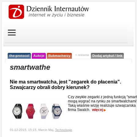
< reklama
the:protocol
Aukcje
Bukmacherzy
Dodaj artykuł / link
smartwathe
Nie ma smartwatcha, jest "zegarek do płacenia".
Szwajcarzy obrali dobry kierunek?
Czy zwykłe zegarki z jedną funkcją "smart
mogą wygrać na rynku ze smartwatchami
Taką właśnie wizję realizuje szwajcarska
firma Swatch.
więcej
01-12-2015, 15:15, Marcin Maj,
Technologie