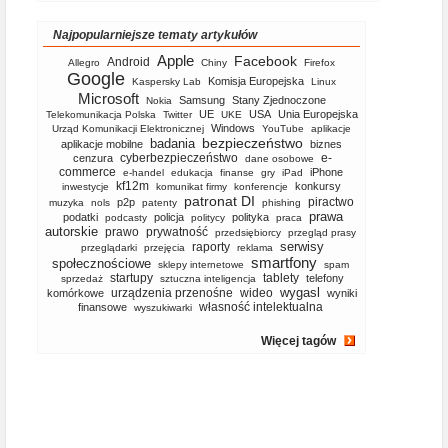
Najpopularniejsze tematy artykułów
Apple
Facebook
Android
Allegro
Chiny
Firefox
Google
Komisja Europejska
Kaspersky Lab
Linux
Microsoft
Samsung
Stany Zjednoczone
Nokia
UE
USA
Unia Europejska
Telekomunikacja Polska
Twitter
UKE
Windows
Urząd Komunikacji Elektronicznej
YouTube
aplikacje
bezpieczeństwo
badania
aplikacje mobilne
biznes
cyberbezpieczeństwo
e-
cenzura
dane osobowe
commerce
iPhone
e-handel
edukacja
finanse
gry
iPad
kf12m
konkursy
inwestycje
komunikat firmy
konferencje
patronat DI
piractwo
p2p
muzyka
nols
patenty
phishing
prawa
podatki
policja
polityka
podcasty
politycy
praca
autorskie
prawo
prywatność
przedsiębiorcy
przegląd prasy
serwisy
raporty
przeglądarki
przejęcia
reklama
smartfony
społecznościowe
sklepy internetowe
spam
startupy
tablety
telefony
sprzedaż
sztuczna inteligencja
wygasl
urządzenia przenośne
wideo
komórkowe
wyniki
własność intelektualna
finansowe
wyszukiwarki
Więcej tagów