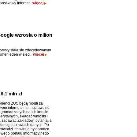
aństwowy internet.
więcej
oogle wzrosła o milion
rorysty stała się zdecydowanym
mer jeden w sieci.
więcej
8,1 mln zł
 klienci ZUS będą mogli za
wem internetu m.in. sprawdzić
zgromadzonych na ich koncie
erytalnych, składać wnioski i
 zadawać Zakładowi pytania, a
 dostęp do swoich danych. Po
rowadzi ich wirtualny doradca.
wego portalu informacyjnego