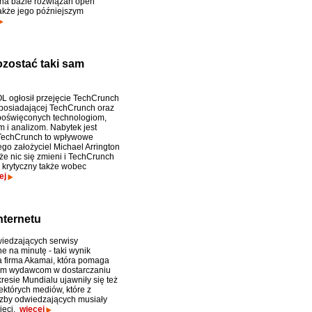
 na bazie rozwiązań open
także jego późniejszym
zostać taki sam
L ogłosił przejęcie TechCrunch
y posiadającej TechCrunch oraz
 poświęconych technologiom,
m i analizom. Nabytek jest
 TechCrunch to wpływowe
go założyciel Michael Arrington
że nic się zmieni i TechCrunch
 krytyczny także wobec
ej
nternetu
iedzających serwisy
e na minutę - taki wynik
 firma Akamai, która pomaga
ym wydawcom w dostarczaniu
kresie Mundialu ujawniły się też
ektórych mediów, które z
zby odwiedzających musiały
ieci.
więcej