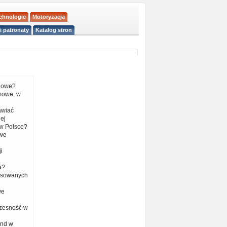
echnologie
Motoryzacja
i patronaty
Katalog stron
liowe?
mowe, w
tawiać
ej
w Polsce?
 we
i
a?
nsowanych
we
czesność w
end w