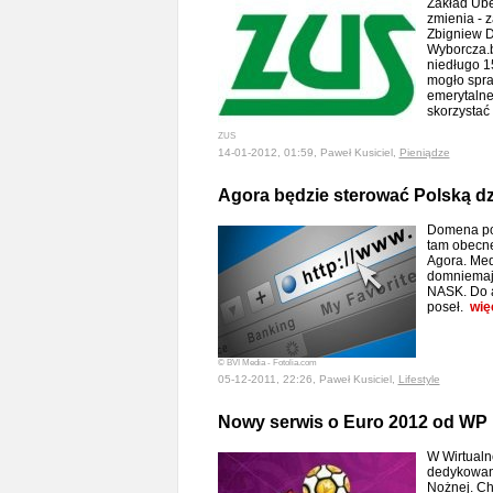
Zakład Ube
zmienia - 
Zbigniew D
Wyborcza.b
niedługo 1
mogło spra
emerytalne
skorzystać
ZUS
14-01-2012, 01:59, Paweł Kusiciel,
Pieniądze
Agora będzie sterować Polską d
Domena pol
tam obecne
Agora. Med
domniemają
NASK. Do a
poseł.
wię
© BVI Media - Fotolia.com
05-12-2011, 22:26, Paweł Kusiciel,
Lifestyle
Nowy serwis o Euro 2012 od WP
W Wirtualn
dedykowan
Nożnej. Ch