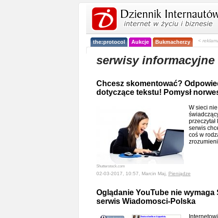
< reklam
the:protocol
Aukcje
Bukmacherzy
serwisy informacyjne
Chcesz skomentować? Odpowied
dotyczące tekstu! Pomysł norwe
W sieci nie
świadczący 
przeczytał
serwis chc
coś w rodza
zrozumien
Shutterstock.com
02-03-2017, 10:57, Marcin Maj,
Pieniądze
Oglądanie YouTube nie wymaga
serwis Wiadomosci-Polska
Internetow