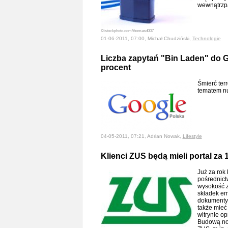
wewnątrzp
©istockphoto.com/thomasd007
01-06-2011, 07:00, Michał Chudziński,
Technologie
Liczba zapytań "Bin Laden" do G
procent
Śmierć ter
tematem nu
04-05-2011, 07:21, Adrian Nowak,
Lifestyle
Klienci ZUS będą mieli portal za 1
Już za rok
pośrednict
wysokość 
składek em
dokumenty,
także mieć
witrynie op
Budową no