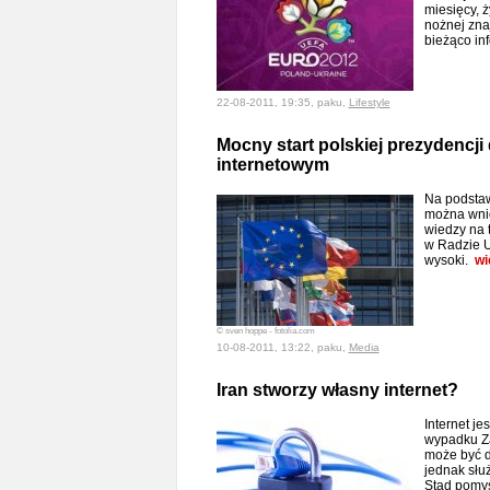
miesięcy, ż
nożnej zna
bieżąco in
22-08-2011, 19:35, paku,
Lifestyle
Mocny start polskiej prezydencji 
internetowym
Na podstaw
można wni
wiedzy na 
w Radzie U
wysoki.
wi
© sven hoppe - fotolia.com
10-08-2011, 13:22, paku,
Media
Iran stworzy własny internet?
Internet je
wypadku Za
może być d
jednak słu
Stąd pomys