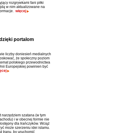
yjący rozgrywkami fani piłki
jdą w nim aktualizowane na
formacje.
więcej
dzięki portalom
ie liczby doniesień medialnych
oskować, że społeczny poziom
temat polskiego przewodnictwa
nii Europejskiej powinien być
ęcej
st narzędziem szatana (w tym
chodu) i w obecnej formie nie
ostępny dla Irańczyków. Wciąż
żyć może szerzeniu idei islamu.
ł Iranu, by uruchomić