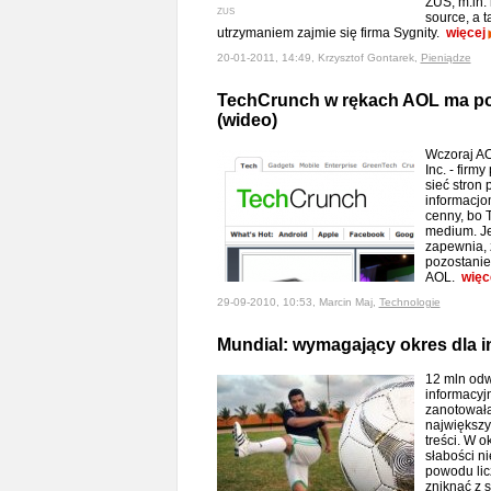
ZUS, m.in.
ZUS
source, a 
utrzymaniem zajmie się firma Sygnity.
więcej
20-01-2011, 14:49, Krzysztof Gontarek,
Pieniądze
TechCrunch w rękach AOL ma po
(wideo)
Wczoraj AO
Inc. - firm
sieć stron
informacjo
cenny, bo
medium. Je
zapewnia, 
pozostanie
AOL.
więc
29-09-2010, 10:53, Marcin Maj,
Technologie
Mundial: wymagający okres dla i
12 mln odw
informacyjn
zanotowała
największ
treści. W o
słabości ni
powodu lic
zniknąć z s