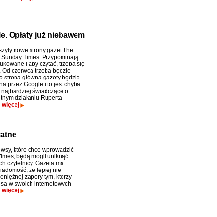
le. Opłaty już niebawem
szyły nowe strony gazet The
 Sunday Times. Przypominają
ukowane i aby czytać, trzeba się
 Od czerwca trzeba będzie
ko strona główna gazety będzie
a przez Google i to jest chyba
 najbardziej świadczące o
tnym działaniu Ruperta
.
więcej
łatne
ewsy, które chce wprowadzić
imes, będą mogli uniknąć
ich czytelnicy. Gazeta ma
adomość, że lepiej nie
eniężnej zapory tym, którzy
esa w swoich internetowych
.
więcej