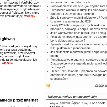
rozrywce dla dzieci i dorosłych
y informacyjne i YouTube, aby
od internautów dane osobowe i
Pomówienie w internecie - jak szybko zar
 Świetnym tego przykładem jest
Przeszczep włosów w Turcji: jak planowanie
domosci-Polska.pl, który mimo
Sapphire FUE zmieniają leczenie
być przekonujący.
więcej
Zrób to sam czy wynajmij infobrokera? Por
kosztów i czasu researchu B2B
Leady B2B dla specjalistycznych sektorów: I
produkcja, edukacja, energia i ubezpieczen
Jakie warstwy ma dach płaski i jakie pełnią 
Folia aluminiowa w gastronomii - do czego s
ę główną
jak ją dobrze wykorzystać?
Sprzedaż wielokanałowa - jak ogarnąć spr
olska startuje z nową stroną
kilku platformach jednocześnie
rona startowa portalu ma
Jak skutecznie montować płotki herpetologi
ię nowością, przejrzystymi
betonu
ergonomią, dzięki której
y dotrą do interesujących ich
Ponadczasowa elegancja i sportowe emocj
w.
więcej
Dlaczego brytyjska legenda motoryzacji wc
zachwyca?
Frezer CNC Holandia - jak praca na nowoc
obrabiarkach nowej generacji przyciąga na
specjalistów?
Zapytaj o
Najpopularniejsze tematy artykułów
alnego przez internet
Apple
Facebook
Android
Allegro
Chiny