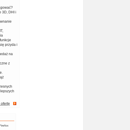
eagować?
 3D, DHI i
ównanie
T,
ia
funkcje
ię przyda i
zedaż na
czne z
e.
iąż
zesnych
jlepszych
 ofertę
Firefox