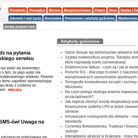
Poradniki
Pieniądze
Biznes
Bezpieczeństwo
Prawo
Dom
Nauka i T
Zdrowie i styl życia
Rozrywka
Pressroom i artykuły gościnne
Wydarzenia 
a
Dodaj artykuł / link
Artykuły gościnne
z na pytania
Gdzie stosuje się jednorazowe rękawice fo
Szybka metamorfoza wnętrza. Tekstylia do
skiego serwisu
które naprawdę warto zainwestować
Elektroniczne faktury - czym są i jak je wys
 raz widzi się komentarz
Porsche 911 - dlaczego to jeden z najcześci
o tym, że jego autor nie
 krytykowanego artykułu. Pewien
wynajmowanych samochodów sportowych 
e temu zapobiec wprowadzając
Tomografia komputerowa szczęki i żuchwy
ju testu z czytania ze
Wrocławiu
iem.
więcej
Na czym polega obsługa prawna organizacj
pozarządowych?
Jak mądrze obniżyć koszty eksploatacji aut
Nowoczesne systemy LPG w dobie zaawa
silników
Innowacyjne rozwiązania dla sklepów - no
 SMS-ów! Uwaga na
standardy
Ceramika Bolesławiecka: Tradycja i Nowo
Jednym
Interaktywne atrakcje w Krakowie - nowy tr
i naciągacze podszywają się