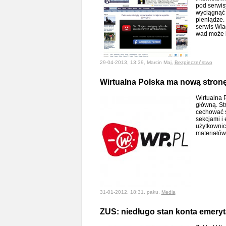
pod serwis
wyciągnąć 
pieniądze.
serwis Wia
wad może 
29-04-2013, 13:39, Marcin Maj,
Bezpieczeństwo
Wirtualna Polska ma nową stron
Wirtualna P
główną. St
cechować s
sekcjami i 
użytkownic
materiałó
31-01-2012, 18:31, paku,
Media
ZUS: niedługo stan konta emeryt