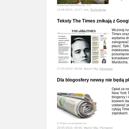
Mohammad Talha Ghouri (lic. CC)
14-06-2010, 14:17, mm,
Technologie
Teksty The Times znikają z Goog
Wczoraj ru
Times oraz
wydania dr
zalogować.
płacić. Tyl
indeksowan
posunięcie
konsekwen
Murdocha
27-05-2010, 09:09, Marcin Maj,
Pieniądze
Dla blogosfery newsy nie będą p
Opłat za n
New York T
blogerzy i 
bowiem świ
ustawiać pi
cytują Tim
zapiskach
© TPopova at istockphoto.com
26-05-2010, 09:00, Marcin Maj,
Pieniądze