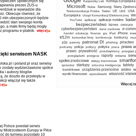
Google
zpieczeń Społecznych się
Komisja Europejska
Kaspersky Lab
zapewnia prezes ZUS-u
Microsoft
Samsung
Stany Zjednoc
Nokia
erdziuk w wywiadzie dla
UE
USA
Telekomunikacja Polska
Twitter
UKE
iz. Obiecuje również, że
Europejska
Wi
Urząd Komunikacji Elektronicznej
5 mln ubezpieczonych będzie
badan
aplikacje mobilne
YouTube
aplikacje
wdzić stan swojego konta
bezpieczeństwo
biznes
cenzura
go, a małe firmy będą mogły
cyberbezpieczeństwo
e-comm
dane osobowe
 z programu e-platnik.
więcej
iPhone
handel
edukacja
finanse
gry
iPad
inwe
kf12m
konkursy
komunikat firmy
konferencje
muz
patronat DI
piractwo
p2p
patenty
phishing
prawa a
policja
polityka
podcasty
politycy
praca
prawo
prywatność
przedsiębiorcy
przegląd 
zięki serwisom NASK
serw
raporty
przeglądarki
przejęcia
reklama
smartfo
społecznościowe
sklepy internetowe
ska.pl i poland.pl oraz serwisy
startupy
tablety
sprzedaż
sztuczna inteligencja
 zostały wydzierżawione spółce
w
urządzenia przenośne
wideo
komórkowe
ia i autorzy blogów
własność intele
wyniki finansowe
wyszukiwarki
, że doszło do przekrętu w
kcji włączył się także
Więcej t
cej
ej Polsce powstał serwis
y Mistrzostwom Europy w Piłce
oć do turnieju pozostało 10