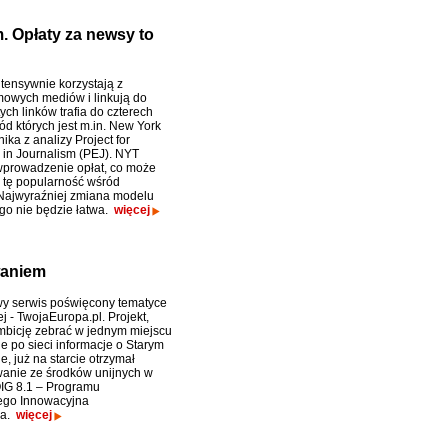
 Opłaty za newsy to
ntensywnie korzystają z
owych mediów i linkują do
ych linków trafia do czterech
ód których jest m.in. New York
ika z analizy Project for
 in Journalism (PEJ). NYT
wprowadzenie opłat, co może
 tę popularność wśród
Najwyraźniej zmiana modelu
o nie będzie łatwa.
więcej
waniem
y serwis poświęcony tematyce
j - TwojaEuropa.pl. Projekt,
mbicję zebrać w jednym miejscu
e po sieci informacje o Starym
, już na starcie otrzymał
anie ze środków unijnych w
IG 8.1 – Programu
ego Innowacyjna
ka.
więcej