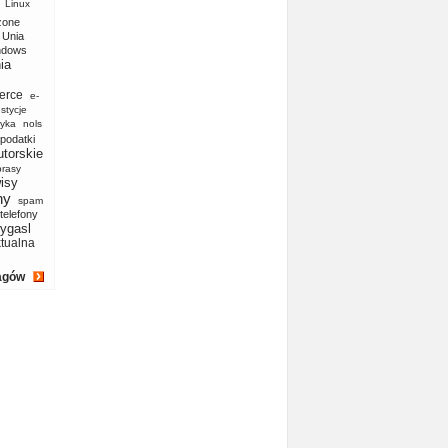
Linux
zone
Unia
ndows
ia
erce
e-
stycje
yka
nols
podatki
utorskie
prasy
isy
ny
spam
telefony
ygasl
ktualna
agów