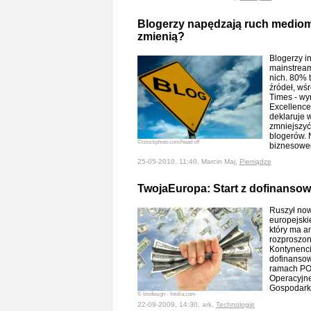
Blogerzy napędzają ruch mediom.
zmienią?
Blogerzy i
mainstream
nich. 80% t
źródeł, wśr
Times - wyn
Excellence
deklaruje 
zmniejszyć
blogerów. 
©istockphoto.com/head off
biznesoweg
25-05-2010, 11:40, Marcin Maj,
Pieniądze
TwojaEuropa: Start z dofinanso
Ruszył now
europejskie
który ma a
rozproszon
Kontynencie
dofinansow
ramach PO
Operacyjn
Gospodar
© ktsdesign - fotolia.com
22-09-2009, 14:30, ark,
Technologie