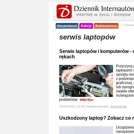
< reklam
the:protocol
Aukcje
Bukmacherzy
serwis laptopów
Serwis laptopów i komputerów - 
rękach
Przyczyny 
laptopami 
sprzętu m
z podzespo
graficznej
lub oprog
zwykle ofe
rozwiązani
problemów.
więcej
10-03-2021, 11:44, Artykuł partnera,
Technologie
Uszkodzony laptop? Zobacz co r
Urządzenia
narzędziem