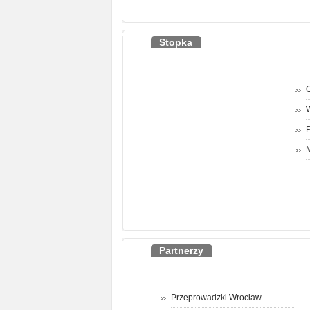
Stopka
O
P
M
Partnerzy
Przeprowadzki Wrocław