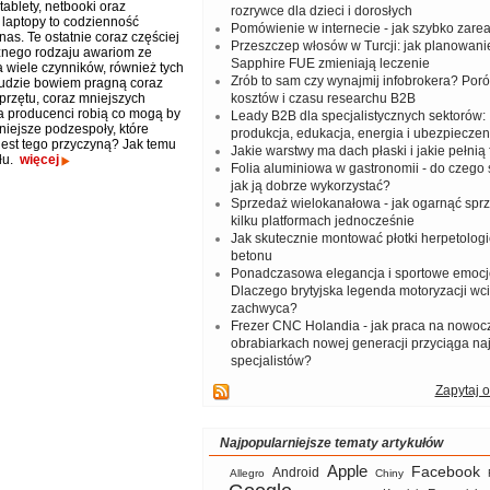
tablety, netbooki oraz
rozrywce dla dzieci i dorosłych
 laptopy to codzienność
Pomówienie w internecie - jak szybko zar
as. Te ostatnie coraz częściej
Przeszczep włosów w Turcji: jak planowanie
żnego rodzaju awariom ze
Sapphire FUE zmieniają leczenie
 wiele czynników, również tych
Zrób to sam czy wynajmij infobrokera? Por
Ludzie bowiem pragną coraz
przętu, coraz mniejszych
kosztów i czasu researchu B2B
a producenci robią co mogą by
Leady B2B dla specjalistycznych sektorów: I
iejsze podzespoły, które
produkcja, edukacja, energia i ubezpieczen
est tego przyczyną? Jak temu
Jakie warstwy ma dach płaski i jakie pełnią 
ułu.
więcej
Folia aluminiowa w gastronomii - do czego s
jak ją dobrze wykorzystać?
Sprzedaż wielokanałowa - jak ogarnąć spr
kilku platformach jednocześnie
Jak skutecznie montować płotki herpetologi
betonu
Ponadczasowa elegancja i sportowe emocj
Dlaczego brytyjska legenda motoryzacji wc
zachwyca?
Frezer CNC Holandia - jak praca na nowoc
obrabiarkach nowej generacji przyciąga na
specjalistów?
Zapytaj o
Najpopularniejsze tematy artykułów
Apple
Facebook
Android
Allegro
Chiny