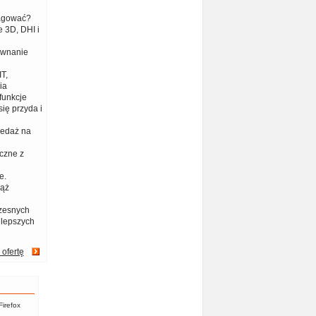
eagować?
 3D, DHI i
ównanie
T,
ia
funkcje
ię przyda i
zedaż na
czne z
e.
iąż
zesnych
jlepszych
 ofertę
Firefox