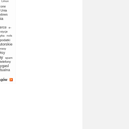
Linux
zone
Unia
ndows
ia
erce
e-
stycje
yka
nols
podatki
utorskie
prasy
isy
ny
spam
telefony
ygasl
ktualna
agów