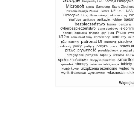
Google
Komisja Europejska
Kaspersky Lab
Microsoft
Samsung
Stany Zjednoc
Nokia
UE
USA
Telekomunikacja Polska
Twitter
UKE
Europejska
Wi
Urząd Komunikacji Elektronicznej
badan
aplikacje mobilne
YouTube
aplikacje
bezpieczeństwo
biznes
cenzura
cyberbezpieczeństwo
e-comm
dane osobowe
iPhone
handel
edukacja
finanse
gry
iPad
inwe
kf12m
konkursy
komunikat firmy
konferencje
muz
patronat DI
piractwo
p2p
patenty
phishing
prawa a
policja
polityka
podcasty
politycy
praca
prawo
prywatność
przedsiębiorcy
przegląd 
serw
raporty
przeglądarki
przejęcia
reklama
smartfo
społecznościowe
sklepy internetowe
startupy
tablety
sprzedaż
sztuczna inteligencja
w
urządzenia przenośne
wideo
komórkowe
własność intele
wyniki finansowe
wyszukiwarki
Więcej t