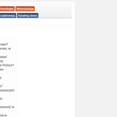
echnologie
Motoryzacja
i patronaty
Katalog stron
liowe?
mowe, w
tawiać
ej
w Polsce?
 we
i
a?
nsowanych
we
czesność w
end w