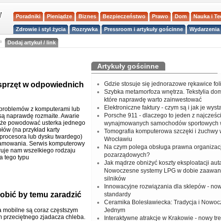
Poradniki
Pieniądze
Biznes
Bezpieczeństwo
Prawo
Dom
Nauka i T
Zdrowie i styl życia
Rozrywka
Pressroom i artykuły gościnne
Wydarzenia 
a
Dodaj artykuł / link
Artykuły gościnne
sprzęt w odpowiednich
Gdzie stosuje się jednorazowe rękawice fo
Szybka metamorfoza wnętrza. Tekstylia do
które naprawdę warto zainwestować
Elektroniczne faktury - czym są i jak je wys
problemów z komputerami lub
Porsche 911 - dlaczego to jeden z najcześci
są naprawdę rozmaite. Awarie
oże powodować usterka jednego
wynajmowanych samochodów sportowych 
łów (na przykład karty
Tomografia komputerowa szczęki i żuchwy
, procesora lub dysku twardego)
Wrocławiu
ramowania. Serwis komputerowy
Na czym polega obsługa prawna organizacj
ruje nam wszelkiego rodzaju
pozarządowych?
a tego typu
Jak mądrze obniżyć koszty eksploatacji aut
Nowoczesne systemy LPG w dobie zaawa
silników
Innowacyjne rozwiązania dla sklepów - no
obić by temu zaradzić
standardy
Ceramika Bolesławiecka: Tradycja i Nowo
 mobilne są coraz częstszym
Jednym
 przeciętnego zjadacza chleba.
Interaktywne atrakcje w Krakowie - nowy tr