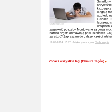
Smartfony, 
oczywiście
każdego z n
ulegają ró
względu na
ludzkich. 
lepszego s
Shutterstock.com
urządzeń, 
zaspokoić potrzeby. Montowane są coraz mocn
bardzo często odmawiają posłuszeństwa. Co j
zaradzić? Zapraszam do dalszej części artyk
19-02-2014, 15:25, Artykuł promocyjny,
Technologie
Zobacz wszystkie tagi (Chmura Tagów)