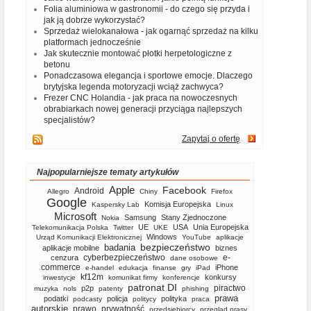
Folia aluminiowa w gastronomii - do czego się przyda i
jak ją dobrze wykorzystać?
Sprzedaż wielokanałowa - jak ogarnąć sprzedaż na kilku
platformach jednocześnie
Jak skutecznie montować płotki herpetologiczne z
betonu
Ponadczasowa elegancja i sportowe emocje. Dlaczego
brytyjska legenda motoryzacji wciąż zachwyca?
Frezer CNC Holandia - jak praca na nowoczesnych
obrabiarkach nowej generacji przyciąga najlepszych
specjalistów?
Zapytaj o ofertę
Najpopularniejsze tematy artykułów
Apple
Facebook
Android
Allegro
Chiny
Firefox
Google
Komisja Europejska
Kaspersky Lab
Linux
Microsoft
Samsung
Stany Zjednoczone
Nokia
UE
USA
Unia Europejska
Telekomunikacja Polska
Twitter
UKE
Windows
Urząd Komunikacji Elektronicznej
YouTube
aplikacje
bezpieczeństwo
badania
aplikacje mobilne
biznes
cyberbezpieczeństwo
e-
cenzura
dane osobowe
commerce
iPhone
e-handel
edukacja
finanse
gry
iPad
kf12m
konkursy
inwestycje
komunikat firmy
konferencje
patronat DI
piractwo
p2p
muzyka
nols
patenty
phishing
prawa
podatki
policja
polityka
podcasty
politycy
praca
autorskie
prawo
prywatność
przedsiębiorcy
przegląd prasy