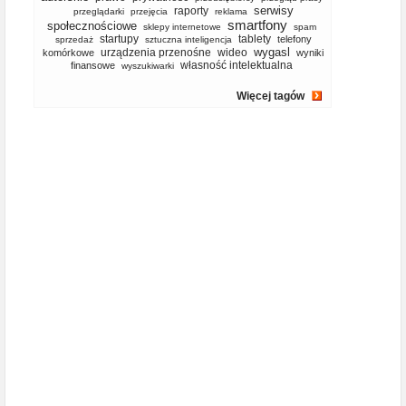
serwisy
raporty
przeglądarki
przejęcia
reklama
smartfony
społecznościowe
sklepy internetowe
spam
startupy
tablety
telefony
sprzedaż
sztuczna inteligencja
wygasl
urządzenia przenośne
wideo
komórkowe
wyniki
własność intelektualna
finansowe
wyszukiwarki
Więcej tagów