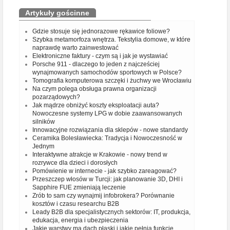
Artykuły gościnne
Gdzie stosuje się jednorazowe rękawice foliowe?
Szybka metamorfoza wnętrza. Tekstylia domowe, w które
naprawdę warto zainwestować
Elektroniczne faktury - czym są i jak je wystawiać
Porsche 911 - dlaczego to jeden z najcześciej
wynajmowanych samochodów sportowych w Polsce?
Tomografia komputerowa szczęki i żuchwy we Wrocławiu
Na czym polega obsługa prawna organizacji
pozarządowych?
Jak mądrze obniżyć koszty eksploatacji auta?
Nowoczesne systemy LPG w dobie zaawansowanych
silników
Innowacyjne rozwiązania dla sklepów - nowe standardy
Ceramika Bolesławiecka: Tradycja i Nowoczesność w
Jednym
Interaktywne atrakcje w Krakowie - nowy trend w
rozrywce dla dzieci i dorosłych
Pomówienie w internecie - jak szybko zareagować?
Przeszczep włosów w Turcji: jak planowanie 3D, DHI i
Sapphire FUE zmieniają leczenie
Zrób to sam czy wynajmij infobrokera? Porównanie
kosztów i czasu researchu B2B
Leady B2B dla specjalistycznych sektorów: IT, produkcja,
edukacja, energia i ubezpieczenia
Jakie warstwy ma dach płaski i jakie pełnią funkcje