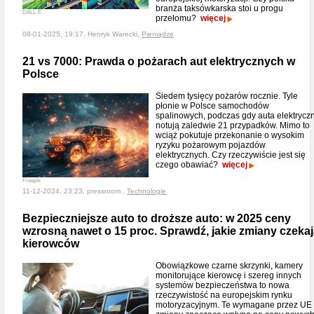
branża taksówkarska stoi u progu
DALL-E
przełomu?
więcej
08-01-2025, 19:17, Henryk Warecki,
Pieniądze
21 vs 7000: Prawda o pożarach aut elektrycznych w
Polsce
Siedem tysięcy pożarów rocznie. Tyle
płonie w Polsce samochodów
spalinowych, podczas gdy auta elektrycz
notują zaledwie 21 przypadków. Mimo to
wciąż pokutuje przekonanie o wysokim
ryzyku pożarowym pojazdów
elektrycznych. Czy rzeczywiście jest się
czego obawiać?
więcej
Freepik
11-12-2024, 23:23, pressroom ,
Technologie
Bezpieczniejsze auto to droższe auto: w 2025 ceny
wzrosną nawet o 15 proc. Sprawdź, jakie zmiany czeka
kierowców
Obowiązkowe czarne skrzynki, kamery
monitorujące kierowcę i szereg innych
systemów bezpieczeństwa to nowa
rzeczywistość na europejskim rynku
motoryzacyjnym. Te wymagane przez UE