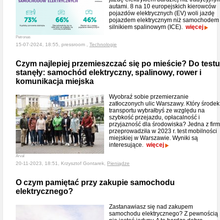
autami. 8 na 10 europejskich kierowców
pojazdów elektrycznych (EV) woli jazdę
pojazdem elektrycznym niż samochodem
silnikiem spalinowym (ICE).
więcej
Petronas
15-07-2024, 18:55, pressroom ,
Technologie
Czym najlepiej przemieszczać się po mieście? Do testu
stanęły: samochód elektryczny, spalinowy, rower i
komunikacja miejska
Wyobraź sobie przemierzanie
zatłoczonych ulic Warszawy. Który środek
transportu wybrałbyś ze względu na
szybkość przejazdu, opłacalność i
przyjazność dla środowiska? Jedna z firm
przeprowadziła w 2023 r. test mobilności
miejskiej w Warszawie. Wyniki są
interesujące.
więcej
Arval
20-11-2023, 18:51, Krzysztof Gontarek,
Pieniądze
O czym pamiętać przy zakupie samochodu
elektrycznego?
Zastanawiasz się nad zakupem
samochodu elektrycznego? Z pewnością