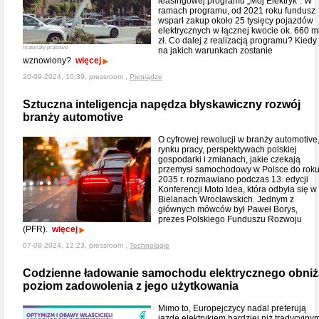
leasingowej programu „Mój Elektryk”. W
ramach programu, od 2021 roku fundusz
wsparł zakup około 25 tysięcy pojazdów
elektrycznych w łącznej kwocie ok. 660 m
zł. Co dalej z realizacją programu? Kiedy 
materiały prasowe
na jakich warunkach zostanie
wznowiony?
więcej
20-09-2024, 10:39, pressroom ,
Pieniądze
Sztuczna inteligencja napędza błyskawiczny rozwój
branży automotive
O cyfrowej rewolucji w branży automotive
rynku pracy, perspektywach polskiej
gospodarki i zmianach, jakie czekają
przemysł samochodowy w Polsce do rok
2035 r. rozmawiano podczas 13. edycji
Konferencji Moto Idea, która odbyła się w
Bielanach Wrocławskich. Jednym z
głównych mówców był Paweł Borys,
prezes Polskiego Funduszu Rozwoju
(PFR).
więcej
07-08-2024, 12:23, pressroom ,
Technologie
Codzienne ładowanie samochodu elektrycznego obniż
poziom zadowolenia z jego użytkowania
Mimo to, Europejczycy nadal preferują
jazdę elektrykiem bardziej niż tradycyjny