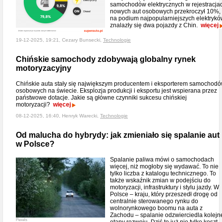
samochodów elektrycznych w rejestracja
nowych aut osobowych przekroczył 10%,
na podium najpopularniejszych elektryk
znalazły się dwa pojazdy z Chin.
więcej
19-12-2025, 19:21, Cezary Bunsecki,
Technologie
Chińskie samochody zdobywają globalny rynek
motoryzacyjny
Chińskie auta stały się największym producentem i eksporterem samochod
osobowych na świecie. Eksplozja produkcji i eksportu jest wspierana przez
państwowe dotacje. Jakie są główne czynniki sukcesu chińskiej
motoryzacji?
więcej
08-12-2025, 16:40, Henryk Warecki,
Technologie
Od malucha do hybrydy: jak zmieniało się spalanie aut
w Polsce?
Spalanie paliwa mówi o samochodach
więcej, niż mogłoby się wydawać. To nie
tylko liczba z katalogu technicznego. To
także wskaźnik zmian w podejściu do
motoryzacji, infrastruktury i stylu jazdy. W
Polsce – kraju, który przeszedł drogę od
centralnie sterowanego rynku do
wolnorynkowego boomu na auta z
Zachodu – spalanie odzwierciedla kolejn
Pexels