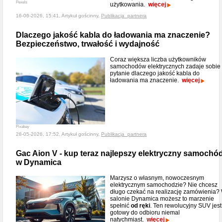
Pexels
użytkowania.
więcej
16-06-2026, 15:41, Artykuł gościnny,
Publikacja_partnera
Dlaczego jakość kabla do ładowania ma znaczenie?
Bezpieczeństwo, trwałość i wydajność
Coraz większa liczba użytkowników
samochodów elektrycznych zadaje sobie
pytanie dlaczego jakość kabla do
ładowania ma znaczenie.
więcej
Pixabay
28-05-2026, 17:52, Artykuł gościnny,
Publikacja_partnera
Gac Aion V - kup teraz najlepszy elektryczny samochó
w Dynamica
Marzysz o własnym, nowoczesnym
elektrycznym samochodzie? Nie chcesz
długo czekać na realizację zamówienia?
salonie Dynamica możesz to marzenie
spełnić
od ręki
. Ten rewolucyjny SUV jest
gotowy do odbioru niemal
natychmiast.
więcej