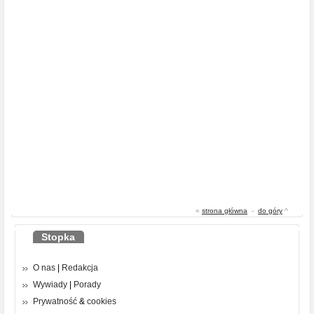
«
strona główna
-
do góry
^
Stopka
O nas
|
Redakcja
Wywiady
|
Porady
Prywatność
&
cookies