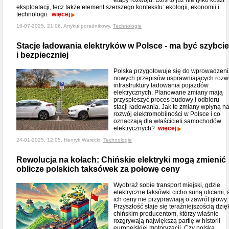
etapy rozwoju. Dziś to już nie tylko koszt
eksploatacji, lecz także element szerszego kontekstu: ekologii, ekonomii i
technologii.
więcej
16-07-2025, 21:06, Artykuł poradnikowy,
Technologie
Stacje ładowania elektryków w Polsce - ma być szybcie
i bezpieczniej
Polska przygotowuje się do wprowadzen
nowych przepisów usprawniających rozw
infrastruktury ładowania pojazdów
elektrycznych. Planowane zmiany mają
przyspieszyć proces budowy i odbioru
stacji ładowania. Jak te zmiany wpłyną n
rozwój elektromobilności w Polsce i co
oznaczają dla właścicieli samochodów
elektrycznych?
więcej
24-01-2025, 12:05, Henryk Warecki,
Technologie
Rewolucja na kołach: Chińskie elektryki mogą zmienić
oblicze polskich taksówek za połowę ceny
Wyobraź sobie transport miejski, gdzie
elektryczne taksówki cicho suną ulicami, 
ich ceny nie przyprawiają o zawrót głowy.
Przyszłość staje się teraźniejszością dzię
chińskim producentom, którzy właśnie
rozgrywają największą partię w historii
europejskiej motoryzacji. Czy polska