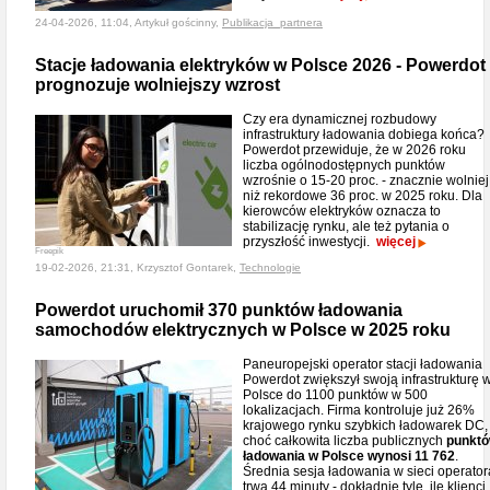
24-04-2026, 11:04, Artykuł gościnny,
Publikacja_partnera
Stacje ładowania elektryków w Polsce 2026 - Powerdot
prognozuje wolniejszy wzrost
Czy era dynamicznej rozbudowy
infrastruktury ładowania dobiega końca?
Powerdot przewiduje, że w 2026 roku
liczba ogólnodostępnych punktów
wzrośnie o 15-20 proc. - znacznie wolniej
niż rekordowe 36 proc. w 2025 roku. Dla
kierowców elektryków oznacza to
stabilizację rynku, ale też pytania o
przyszłość inwestycji.
więcej
Freepik
19-02-2026, 21:31, Krzysztof Gontarek,
Technologie
Powerdot uruchomił 370 punktów ładowania
samochodów elektrycznych w Polsce w 2025 roku
Paneuropejski operator stacji ładowania
Powerdot zwiększył swoją infrastrukturę 
Polsce do 1100 punktów w 500
lokalizacjach. Firma kontroluje już 26%
krajowego rynku szybkich ładowarek DC,
choć całkowita liczba publicznych
punkt
ładowania w Polsce wynosi 11 762
.
Średnia sesja ładowania w sieci operator
trwa 44 minuty - dokładnie tyle, ile klienci