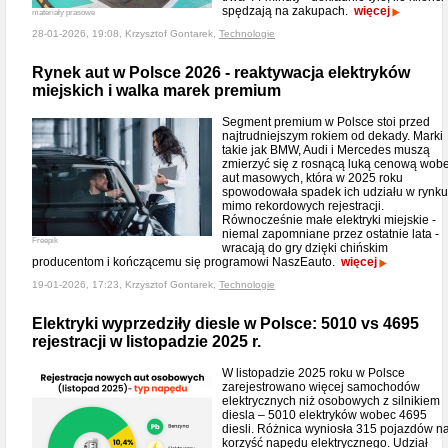
spędzają na zakupach.
więcej
materiały prasowe
28-01-2026, 19:08, Krzysztof Gontarek,
Technologie
Rynek aut w Polsce 2026 - reaktywacja elektryków
miejskich i walka marek premium
Segment premium w Polsce stoi przed
najtrudniejszym rokiem od dekady. Marki
takie jak BMW, Audi i Mercedes muszą
zmierzyć się z rosnącą luką cenową wob
aut masowych, która w 2025 roku
spowodowała spadek ich udziału w rynku
mimo rekordowych rejestracji.
Równocześnie małe elektryki miejskie -
niemal zapomniane przez ostatnie lata -
Freepik
wracają do gry dzięki chińskim
producentom i kończącemu się programowi NaszEauto.
więcej
19-01-2026, 17:23, Krzysztof Gontarek,
Technologie
Elektryki wyprzedziły diesle w Polsce: 5010 vs 4695
rejestracji w listopadzie 2025 r.
W listopadzie 2025 roku w Polsce
zarejestrowano więcej samochodów
elektrycznych niż osobowych z silnikiem
diesla – 5010 elektryków wobec 4695
diesli. Różnica wyniosła 315 pojazdów n
korzyść napędu elektrycznego. Udział