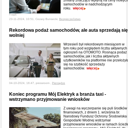
zmiany znacząco wpłyną na ceny nowyc
samochodów w nadchodzącym
roku.
więcej
Freepik
23-11-2024, 10:51, Cezary Bunsecki,
Bezpieczeństwo
Rekordowa podaż samochodów, ale auta sprzedają się
wolniej
Wrzesień był rekordowym miesiącem w
tym roku pod względem liczby aktywnych
ogłoszeń na OTOMOTO. Rosnąca podaż
samochodów, jak i liczba aktywnych
użytkowników na platformie nie przełożył
się na szybkość sprzedaży
samochodów.
więcej
otomoto
04-10-2024, 16:47, pressroom ,
Pieniądze
Koniec programu Mój Elektryk a branża taxi -
wstrzymano przyjmowanie wniosków
Z uwagi na wyczerpanie się puli środków
finansowych, z dniem 1. września br.
Narodowy Fundusz Ochrony Środowiska 
Gospodarki Wodnej wstrzymał
przyjmowanie wniosków w ramach ścieżk