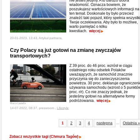
nie jesteś jedyny. A to bardzo dobra
wiadomość. Oznacza bowiem, że
poszukujesz wartościowych informacji na
ten temat. Doskonale by było przecież
znaleźć taki pojazd, który spełnia wszystk
Twoje oczekiwania. Aby było to możliwe,
warto pamiętać o kilku
kwestiach.
więcej
20-01-2023, 13:43, Artykuł partnera,
Czy Polacy są już gotowi na zmianę zwyczajów
transportowych?
Z 39 proc. do 46 proc. wzrósł w ciągu
ostatniego roku odsetek Polaków
uważających, że samochód znacznie
przyczynia się do zanieczyszczenia
powietrza. 30 proc. deklaruje ograniczeni
używania samochodu (wzrost o 5 punktó
proc. r/r). Co nie znaczy jednak, że
jesteśmy gotowi na alternatywne formy
podróżowania.
więcej
Marco Lastella
14-07-2022, 08:37, pressroom ,
Lifestyle
...
1
2
3
4
następna
Ostatnia »
Zobacz wszystkie tagi (Chmura Tagów)