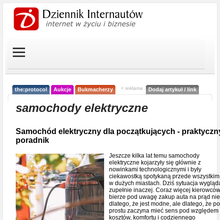
< reklama
the:protocol
Aukcje
Bukmacherzy
Dodaj artykuł / link
samochody elektryczne
Samochód elektryczny dla początkujących - praktyczn
poradnik
Jeszcze kilka lat temu samochody
elektryczne kojarzyły się głównie z
nowinkami technologicznymi i były
ciekawostką spotykaną przede wszystkim
w dużych miastach. Dziś sytuacja wygląd
zupełnie inaczej. Coraz więcej kierowcó
bierze pod uwagę zakup auta na prąd nie
dlatego, że jest modne, ale dlatego, że po
prostu zaczyna mieć sens pod względem
kosztów, komfortu i codziennego