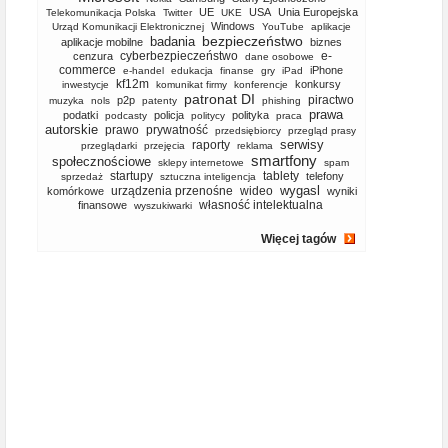
UE
USA
Unia Europejska
Telekomunikacja Polska
Twitter
UKE
Windows
Urząd Komunikacji Elektronicznej
YouTube
aplikacje
bezpieczeństwo
badania
aplikacje mobilne
biznes
cyberbezpieczeństwo
e-
cenzura
dane osobowe
commerce
iPhone
e-handel
edukacja
finanse
gry
iPad
kf12m
konkursy
inwestycje
komunikat firmy
konferencje
patronat DI
piractwo
p2p
muzyka
nols
patenty
phishing
prawa
podatki
policja
polityka
podcasty
politycy
praca
autorskie
prawo
prywatność
przedsiębiorcy
przegląd prasy
serwisy
raporty
przeglądarki
przejęcia
reklama
smartfony
społecznościowe
sklepy internetowe
spam
startupy
tablety
telefony
sprzedaż
sztuczna inteligencja
wygasl
urządzenia przenośne
wideo
komórkowe
wyniki
własność intelektualna
finansowe
wyszukiwarki
Więcej tagów