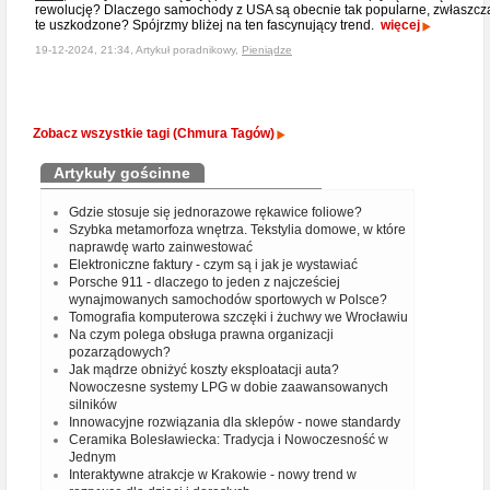
rewolucję? Dlaczego samochody z USA są obecnie tak popularne, zwłaszcz
te uszkodzone? Spójrzmy bliżej na ten fascynujący trend.
więcej
19-12-2024, 21:34, Artykuł poradnikowy,
Pieniądze
Zobacz wszystkie tagi (Chmura Tagów)
Artykuły gościnne
Gdzie stosuje się jednorazowe rękawice foliowe?
Szybka metamorfoza wnętrza. Tekstylia domowe, w które
naprawdę warto zainwestować
Elektroniczne faktury - czym są i jak je wystawiać
Porsche 911 - dlaczego to jeden z najcześciej
wynajmowanych samochodów sportowych w Polsce?
Tomografia komputerowa szczęki i żuchwy we Wrocławiu
Na czym polega obsługa prawna organizacji
pozarządowych?
Jak mądrze obniżyć koszty eksploatacji auta?
Nowoczesne systemy LPG w dobie zaawansowanych
silników
Innowacyjne rozwiązania dla sklepów - nowe standardy
Ceramika Bolesławiecka: Tradycja i Nowoczesność w
Jednym
Interaktywne atrakcje w Krakowie - nowy trend w