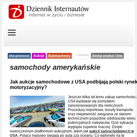
< reklama
the:protocol
Aukcje
Bukmacherzy
Dodaj artykuł / link
samochody amerykańskie
Jak aukcje samochodowe z USA podbijają polski ryne
motoryzacyjny?
Jeszcze kilka lat temu zakup samochodu 
USA wydawał się pomysłem
zarezerwowanym dla nielicznych.
Procedury importowe, koszty transportu
oraz niepewność związana ze stanem
technicznym pojazdów odstraszały wielu
potencjalnych nabywców. Dziś sytuacja
wygląda zupełnie inaczej. Dzięki
nowoczesnym platformom aukcyjnym, takim jak
aukcji samochodowych w
USA
, Polacy masowo sięgają po auta zza oceanu. Co wpłynęło na tę