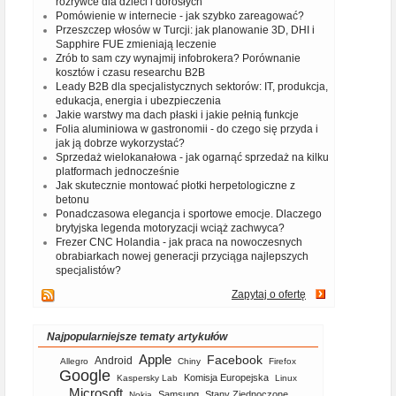
rozrywce dla dzieci i dorosłych
Pomówienie w internecie - jak szybko zareagować?
Przeszczep włosów w Turcji: jak planowanie 3D, DHI i
Sapphire FUE zmieniają leczenie
Zrób to sam czy wynajmij infobrokera? Porównanie
kosztów i czasu researchu B2B
Leady B2B dla specjalistycznych sektorów: IT, produkcja,
edukacja, energia i ubezpieczenia
Jakie warstwy ma dach płaski i jakie pełnią funkcje
Folia aluminiowa w gastronomii - do czego się przyda i
jak ją dobrze wykorzystać?
Sprzedaż wielokanałowa - jak ogarnąć sprzedaż na kilku
platformach jednocześnie
Jak skutecznie montować płotki herpetologiczne z
betonu
Ponadczasowa elegancja i sportowe emocje. Dlaczego
brytyjska legenda motoryzacji wciąż zachwyca?
Frezer CNC Holandia - jak praca na nowoczesnych
obrabiarkach nowej generacji przyciąga najlepszych
specjalistów?
Zapytaj o ofertę
Najpopularniejsze tematy artykułów
Apple
Facebook
Android
Allegro
Chiny
Firefox
Google
Komisja Europejska
Kaspersky Lab
Linux
Microsoft
Samsung
Stany Zjednoczone
Nokia