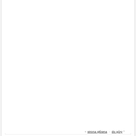
«
strona główna
-
do góry
^