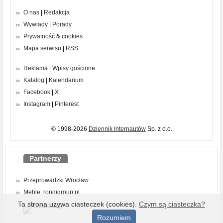
O nas
|
Redakcja
Wywiady
|
Porady
Prywatność
&
cookies
Mapa serwisu
|
RSS
Reklama
|
Wpisy gościnne
Katalog
|
Kalendarium
Facebook
|
X
Instagram
|
Pinterest
© 1998-2026
Dziennik Internautów
Sp. z o.o.
Partnerzy
Przeprowadzki Wrocław
Meble: rondigroup.pl
Ta strona używa ciasteczek (cookies).
Czym są ciasteczka?
Rozumiem