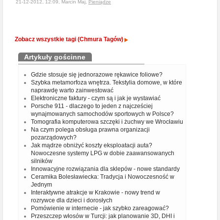
21-12-2012, 12:09, Marcin Maj,
Pieniądze
Zobacz wszystkie tagi (Chmura Tagów)
Artykuły gościnne
Gdzie stosuje się jednorazowe rękawice foliowe?
Szybka metamorfoza wnętrza. Tekstylia domowe, w które
naprawdę warto zainwestować
Elektroniczne faktury - czym są i jak je wystawiać
Porsche 911 - dlaczego to jeden z najcześciej
wynajmowanych samochodów sportowych w Polsce?
Tomografia komputerowa szczęki i żuchwy we Wrocławiu
Na czym polega obsługa prawna organizacji
pozarządowych?
Jak mądrze obniżyć koszty eksploatacji auta?
Nowoczesne systemy LPG w dobie zaawansowanych
silników
Innowacyjne rozwiązania dla sklepów - nowe standardy
Ceramika Bolesławiecka: Tradycja i Nowoczesność w
Jednym
Interaktywne atrakcje w Krakowie - nowy trend w
rozrywce dla dzieci i dorosłych
Pomówienie w internecie - jak szybko zareagować?
Przeszczep włosów w Turcji: jak planowanie 3D, DHI i