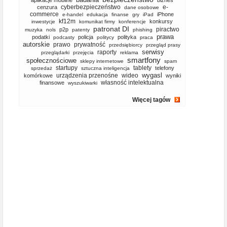
aplikacje mobilne
biznes
cyberbezpieczeństwo
e-
cenzura
dane osobowe
commerce
iPhone
e-handel
edukacja
finanse
gry
iPad
kf12m
konkursy
inwestycje
komunikat firmy
konferencje
patronat DI
piractwo
p2p
muzyka
nols
patenty
phishing
prawa
podatki
policja
polityka
podcasty
politycy
praca
autorskie
prawo
prywatność
przedsiębiorcy
przegląd prasy
serwisy
raporty
przeglądarki
przejęcia
reklama
smartfony
społecznościowe
sklepy internetowe
spam
startupy
tablety
telefony
sprzedaż
sztuczna inteligencja
wygasl
urządzenia przenośne
wideo
komórkowe
wyniki
własność intelektualna
finansowe
wyszukiwarki
Więcej tagów