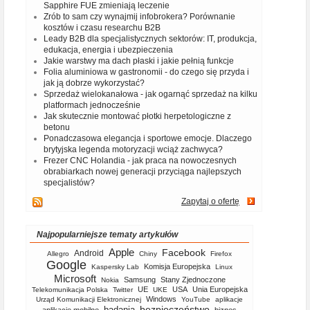
Sapphire FUE zmieniają leczenie
Zrób to sam czy wynajmij infobrokera? Porównanie
kosztów i czasu researchu B2B
Leady B2B dla specjalistycznych sektorów: IT, produkcja,
edukacja, energia i ubezpieczenia
Jakie warstwy ma dach płaski i jakie pełnią funkcje
Folia aluminiowa w gastronomii - do czego się przyda i
jak ją dobrze wykorzystać?
Sprzedaż wielokanałowa - jak ogarnąć sprzedaż na kilku
platformach jednocześnie
Jak skutecznie montować płotki herpetologiczne z
betonu
Ponadczasowa elegancja i sportowe emocje. Dlaczego
brytyjska legenda motoryzacji wciąż zachwyca?
Frezer CNC Holandia - jak praca na nowoczesnych
obrabiarkach nowej generacji przyciąga najlepszych
specjalistów?
Zapytaj o ofertę
Najpopularniejsze tematy artykułów
Apple
Facebook
Android
Allegro
Chiny
Firefox
Google
Komisja Europejska
Kaspersky Lab
Linux
Microsoft
Samsung
Stany Zjednoczone
Nokia
UE
USA
Unia Europejska
Telekomunikacja Polska
Twitter
UKE
Windows
Urząd Komunikacji Elektronicznej
YouTube
aplikacje
bezpieczeństwo
badania