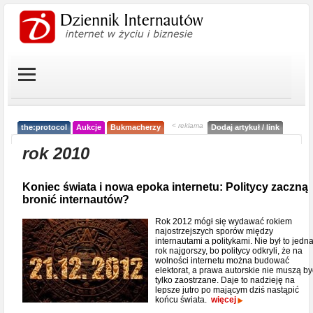
< reklama
the:protocol
Aukcje
Bukmacherzy
Dodaj artykuł / link
rok 2010
Koniec świata i nowa epoka internetu: Politycy zaczną
bronić internautów?
Rok 2012 mógł się wydawać rokiem
najostrzejszych sporów między
internautami a politykami. Nie był to jedn
rok najgorszy, bo politycy odkryli, że na
wolności internetu można budować
elektorat, a prawa autorskie nie muszą by
tylko zaostrzane. Daje to nadzieję na
lepsze jutro po mającym dziś nastąpić
końcu świata.
więcej