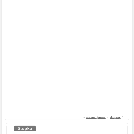
«
strona główna
-
do góry
^
Stopka