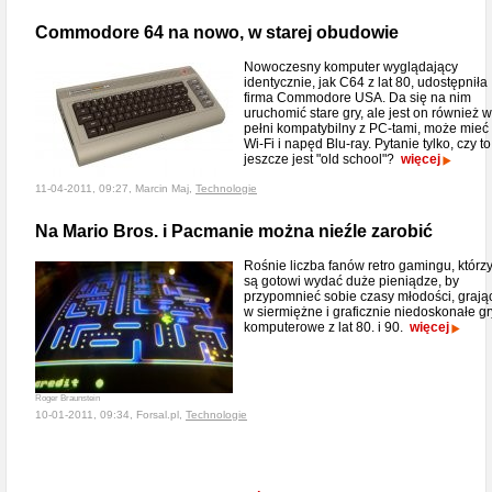
Commodore 64 na nowo, w starej obudowie
Nowoczesny komputer wyglądający
identycznie, jak C64 z lat 80, udostępniła
firma Commodore USA. Da się na nim
uruchomić stare gry, ale jest on również w
pełni kompatybilny z PC-tami, może mieć
Wi-Fi i napęd Blu-ray. Pytanie tylko, czy to
jeszcze jest "old school"?
więcej
11-04-2011, 09:27, Marcin Maj,
Technologie
Na Mario Bros. i Pacmanie można nieźle zarobić
Rośnie liczba fanów retro gamingu, którz
są gotowi wydać duże pieniądze, by
przypomnieć sobie czasy młodości, grają
w siermiężne i graficznie niedoskonałe gr
komputerowe z lat 80. i 90.
więcej
Roger Braunstein
10-01-2011, 09:34, Forsal.pl,
Technologie