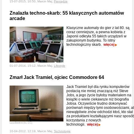
15-07-2015, 10:50, Marcin Maj,
Pieniądze
Znalazła techno-skarb: 55 klasycznych automatów
arcade
Klasyczne automaty do gier z lat 80. są
coraz cenniejsze, a pewna kobieta z
Japonii odkryła 55 takich urządzeń w
zakupionym budynku. To istny
technologiczny skarb.
więcej
01-07-2014, 15:12, Marcin Maj,
Lifestyle
Zmarł Jack Tramiel, ojciec Commodore 64
Jack Tramiel był dla rynku komputerów
postacią nie mniej znaczącą niż Steve
Jobs, a jego życie byłoby materiałem na
książki o wiele ciekawsze niż biografia
Jobsa. Oczywiście trudno dokonywać
porównań między tymi osobowościami, a
niewątpliwie znów odchodzi ktoś, kto stał
za produktami kształtującymi nasz sposó
korzystania z nowych
Luca Boldrini (lic. CC)
technologii.
więcej
10-04-2012, 12:19, Marcin Maj,
Technologie