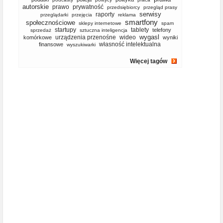
autorskie
prawo
prywatność
przedsiębiorcy
przegląd prasy
serwisy
raporty
przeglądarki
przejęcia
reklama
smartfony
społecznościowe
sklepy internetowe
spam
startupy
tablety
telefony
sprzedaż
sztuczna inteligencja
wygasl
urządzenia przenośne
wideo
komórkowe
wyniki
własność intelektualna
finansowe
wyszukiwarki
Więcej tagów