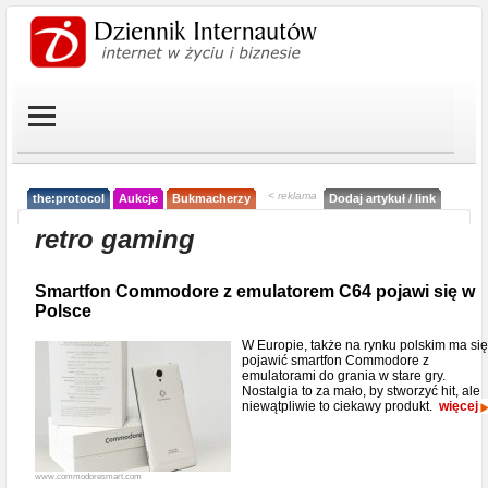
< reklama
the:protocol
Aukcje
Bukmacherzy
Dodaj artykuł / link
retro gaming
Smartfon Commodore z emulatorem C64 pojawi się w
Polsce
W Europie, także na rynku polskim ma się
pojawić smartfon Commodore z
emulatorami do grania w stare gry.
Nostalgia to za mało, by stworzyć hit, ale
niewątpliwie to ciekawy produkt.
więcej
www.commodoresmart.com