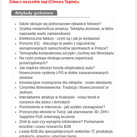
Zobacz wszystkie tagi (Chmura Tagów)
Artykuły gościnne
Gdzie stosuje się jednorazowe rękawice foliowe?
Szybka metamorfoza wnętrza. Tekstylia domowe, w które
naprawdę warto zainwestować
Elektroniczne faktury - czym są i jak je wystawiać
Porsche 911 - dlaczego to jeden z najcześciej
wynajmowanych samochodów sportowych w Polsce?
Tomografia komputerowa szczęki i żuchwy we Wrocławiu
Na czym polega obsługa prawna organizacji
pozarządowych?
Jak mądrze obniżyć koszty eksploatacji auta?
Nowoczesne systemy LPG w dobie zaawansowanych
silników
Innowacyjne rozwiązania dla sklepów - nowe standardy
Ceramika Bolesławiecka: Tradycja i Nowoczesność w
Jednym
Interaktywne atrakcje w Krakowie - nowy trend w
rozrywce dla dzieci i dorosłych
Pomówienie w internecie - jak szybko zareagować?
Przeszczep włosów w Turcji: jak planowanie 3D, DHI i
Sapphire FUE zmieniają leczenie
Zrób to sam czy wynajmij infobrokera? Porównanie
kosztów i czasu researchu B2B
Leady B2B dla specjalistycznych sektorów: IT, produkcja,
edukacja, energia i ubezpieczenia