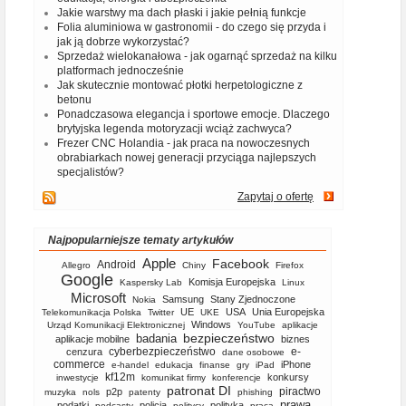
Jakie warstwy ma dach płaski i jakie pełnią funkcje
Folia aluminiowa w gastronomii - do czego się przyda i
jak ją dobrze wykorzystać?
Sprzedaż wielokanałowa - jak ogarnąć sprzedaż na kilku
platformach jednocześnie
Jak skutecznie montować płotki herpetologiczne z
betonu
Ponadczasowa elegancja i sportowe emocje. Dlaczego
brytyjska legenda motoryzacji wciąż zachwyca?
Frezer CNC Holandia - jak praca na nowoczesnych
obrabiarkach nowej generacji przyciąga najlepszych
specjalistów?
Zapytaj o ofertę
Najpopularniejsze tematy artykułów
Apple
Facebook
Android
Allegro
Chiny
Firefox
Google
Komisja Europejska
Kaspersky Lab
Linux
Microsoft
Samsung
Stany Zjednoczone
Nokia
UE
USA
Unia Europejska
Telekomunikacja Polska
Twitter
UKE
Windows
Urząd Komunikacji Elektronicznej
YouTube
aplikacje
bezpieczeństwo
badania
aplikacje mobilne
biznes
cyberbezpieczeństwo
e-
cenzura
dane osobowe
commerce
iPhone
e-handel
edukacja
finanse
gry
iPad
kf12m
konkursy
inwestycje
komunikat firmy
konferencje
patronat DI
piractwo
p2p
muzyka
nols
patenty
phishing
prawa
podatki
policja
polityka
podcasty
politycy
praca