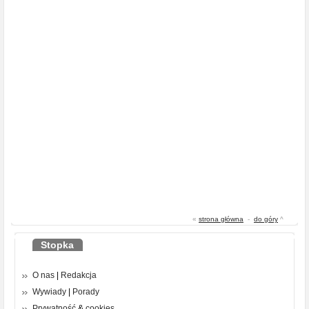
«
strona główna
-
do góry
^
Stopka
O nas
|
Redakcja
Wywiady
|
Porady
Prywatność
&
cookies