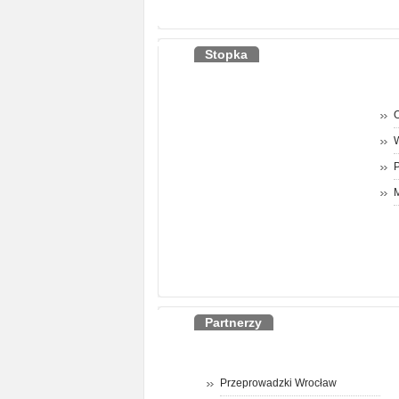
Stopka
O
P
M
Partnerzy
Przeprowadzki Wrocław