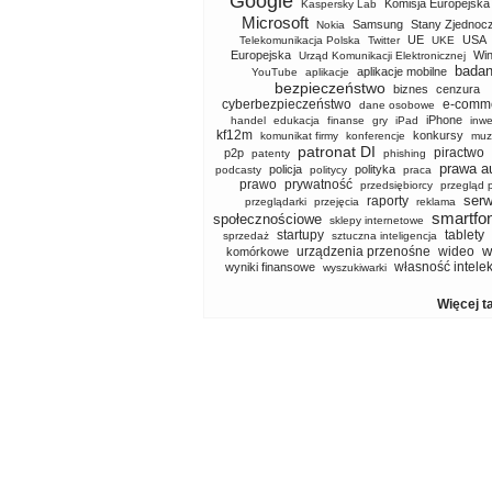
Google
Komisja Europejska
Kaspersky Lab
Microsoft
Samsung
Stany Zjednoc
Nokia
UE
USA
Telekomunikacja Polska
Twitter
UKE
Europejska
Wi
Urząd Komunikacji Elektronicznej
badan
aplikacje mobilne
YouTube
aplikacje
bezpieczeństwo
biznes
cenzura
cyberbezpieczeństwo
e-comm
dane osobowe
iPhone
handel
edukacja
finanse
gry
iPad
inwe
kf12m
konkursy
komunikat firmy
konferencje
muz
patronat DI
piractwo
p2p
patenty
phishing
prawa a
policja
polityka
podcasty
politycy
praca
prawo
prywatność
przedsiębiorcy
przegląd 
serw
raporty
przeglądarki
przejęcia
reklama
smartfo
społecznościowe
sklepy internetowe
startupy
tablety
sprzedaż
sztuczna inteligencja
w
urządzenia przenośne
wideo
komórkowe
własność intele
wyniki finansowe
wyszukiwarki
Więcej t