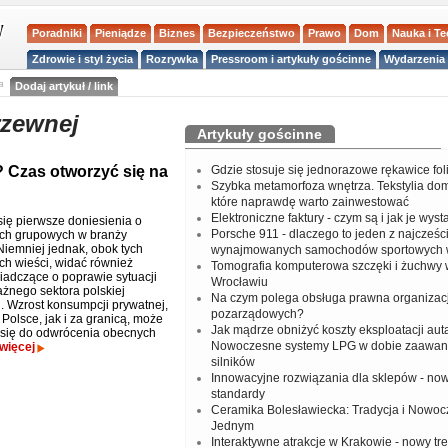
Poradniki
Pieniądze
Biznes
Bezpieczeństwo
Prawo
Dom
Nauka i T
Zdrowie i styl życia
Rozrywka
Pressroom i artykuły gościnne
Wydarzenia 
a
Dodaj artykuł / link
rzewnej
Artykuły gościnne
? Czas otworzyć się na
Gdzie stosuje się jednorazowe rękawice fo
Szybka metamorfoza wnętrza. Tekstylia do
które naprawdę warto zainwestować
Elektroniczne faktury - czym są i jak je wys
się pierwsze doniesienia o
Porsche 911 - dlaczego to jeden z najcześci
ch grupowych w branży
Niemniej jednak, obok tych
wynajmowanych samochodów sportowych 
h wieści, widać również
Tomografia komputerowa szczęki i żuchwy
iadczące o poprawie sytuacji
Wrocławiu
ażnego sektora polskiej
Na czym polega obsługa prawna organizacj
. Wzrost konsumpcji prywatnej,
pozarządowych?
Polsce, jak i za granicą, może
Jak mądrze obniżyć koszty eksploatacji aut
 się do odwrócenia obecnych
Nowoczesne systemy LPG w dobie zaawa
więcej
silników
Innowacyjne rozwiązania dla sklepów - no
standardy
Ceramika Bolesławiecka: Tradycja i Nowo
Jednym
Interaktywne atrakcje w Krakowie - nowy tr