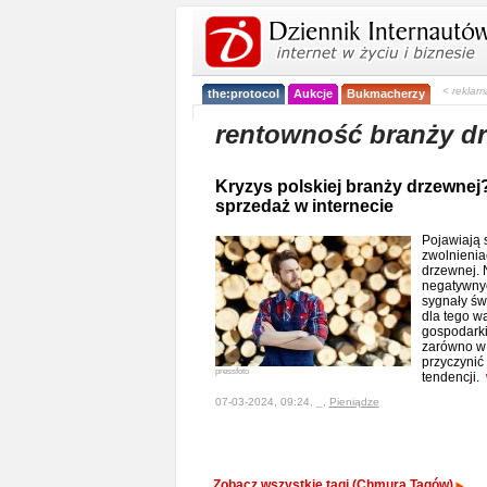
< reklam
the:protocol
Aukcje
Bukmacherzy
rentowność branży d
Kryzys polskiej branży drzewnej
sprzedaż w internecie
Pojawiają 
zwolnienia
drzewnej. 
negatywnyc
sygnały św
dla tego w
gospodarki
zarówno w 
przyczynić
pressfoto
tendencji.
07-03-2024, 09:24, _,
Pieniądze
Zobacz wszystkie tagi (Chmura Tagów)