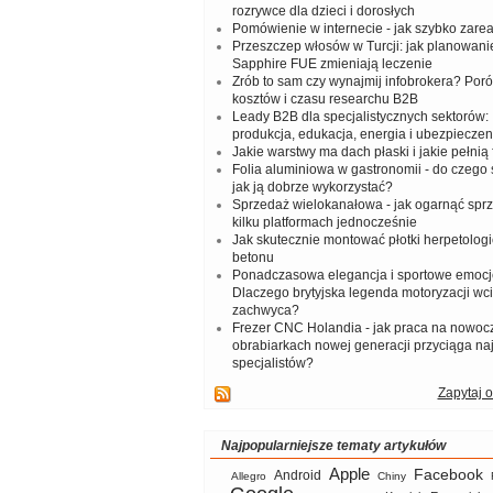
rozrywce dla dzieci i dorosłych
Pomówienie w internecie - jak szybko zar
Przeszczep włosów w Turcji: jak planowanie
Sapphire FUE zmieniają leczenie
Zrób to sam czy wynajmij infobrokera? Por
kosztów i czasu researchu B2B
Leady B2B dla specjalistycznych sektorów: I
produkcja, edukacja, energia i ubezpieczen
Jakie warstwy ma dach płaski i jakie pełnią 
Folia aluminiowa w gastronomii - do czego s
jak ją dobrze wykorzystać?
Sprzedaż wielokanałowa - jak ogarnąć spr
kilku platformach jednocześnie
Jak skutecznie montować płotki herpetologi
betonu
Ponadczasowa elegancja i sportowe emocj
Dlaczego brytyjska legenda motoryzacji wc
zachwyca?
Frezer CNC Holandia - jak praca na nowoc
obrabiarkach nowej generacji przyciąga na
specjalistów?
Zapytaj o
Najpopularniejsze tematy artykułów
Apple
Facebook
Android
Allegro
Chiny