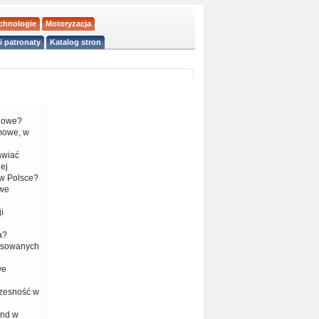
echnologie
Motoryzacja
i patronaty
Katalog stron
liowe?
mowe, w
tawiać
ej
w Polsce?
 we
i
a?
nsowanych
we
czesność w
end w