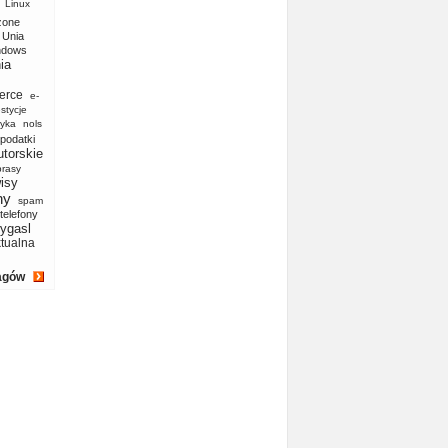
Linux
zone
Unia
ndows
ia
erce
e-
stycje
yka
nols
podatki
utorskie
prasy
isy
ny
spam
telefony
ygasl
ktualna
agów