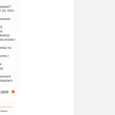
eagować?
 3D, DHI i
ównanie
T,
ia
funkcje
ię przyda i
zedaż na
czne z
e.
iąż
zesnych
jlepszych
 ofertę
Firefox