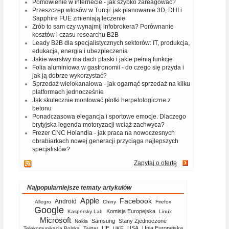
Pomówienie w internecie - jak szybko zareagować?
Przeszczep włosów w Turcji: jak planowanie 3D, DHI i
Sapphire FUE zmieniają leczenie
Zrób to sam czy wynajmij infobrokera? Porównanie
kosztów i czasu researchu B2B
Leady B2B dla specjalistycznych sektorów: IT, produkcja,
edukacja, energia i ubezpieczenia
Jakie warstwy ma dach płaski i jakie pełnią funkcje
Folia aluminiowa w gastronomii - do czego się przyda i
jak ją dobrze wykorzystać?
Sprzedaż wielokanałowa - jak ogarnąć sprzedaż na kilku
platformach jednocześnie
Jak skutecznie montować płotki herpetologiczne z
betonu
Ponadczasowa elegancja i sportowe emocje. Dlaczego
brytyjska legenda motoryzacji wciąż zachwyca?
Frezer CNC Holandia - jak praca na nowoczesnych
obrabiarkach nowej generacji przyciąga najlepszych
specjalistów?
Zapytaj o ofertę
Najpopularniejsze tematy artykułów
Apple
Facebook
Android
Allegro
Chiny
Firefox
Google
Komisja Europejska
Kaspersky Lab
Linux
Microsoft
Samsung
Stany Zjednoczone
Nokia
UE
USA
Unia Europejska
Telekomunikacja Polska
Twitter
UKE