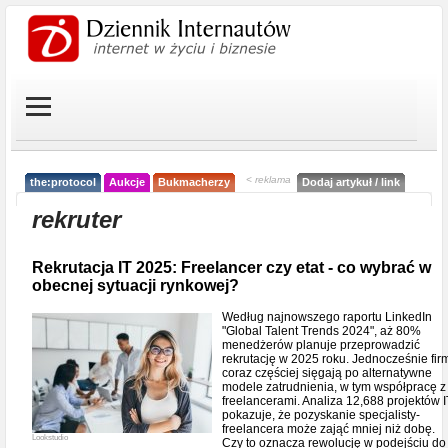
< reklama
the:protocol
Aukcje
Bukmacherzy
Dodaj artykuł / link
rekruter
Rekrutacja IT 2025: Freelancer czy etat - co wybrać w
obecnej sytuacji rynkowej?
Według najnowszego raportu LinkedIn
"Global Talent Trends 2024", aż 80%
menedżerów planuje przeprowadzić
rekrutację w 2025 roku. Jednocześnie fir
coraz częściej sięgają po alternatywne
modele zatrudnienia, w tym współpracę z
freelancerami. Analiza 12,688 projektów I
pokazuje, że pozyskanie specjalisty-
freelancera może zająć mniej niż dobę.
Lookstudio
Czy to oznacza rewolucję w podejściu do