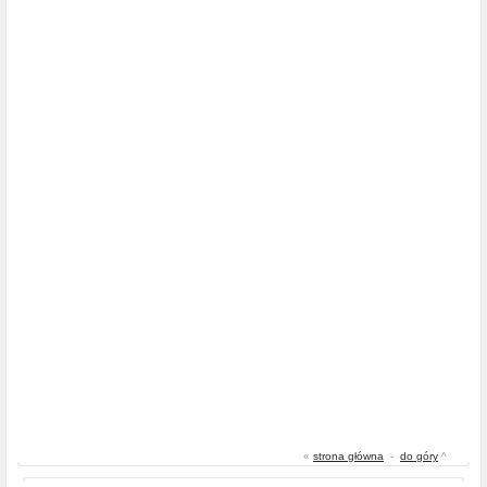
«
strona główna
-
do góry
^