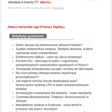
rekrutacji w branży IT?
więcej
28-01-2025, 13:53, Cezary Bunsecki,
Pieniądze
Zobacz wszystkie tagi (Chmura Tagów)
Artykuły gościnne
Gdzie stosuje się jednorazowe rękawice foliowe?
Szybka metamorfoza wnętrza. Tekstylia domowe, w które
naprawdę warto zainwestować
Elektroniczne faktury - czym są i jak je wystawiać
Porsche 911 - dlaczego to jeden z najcześciej
wynajmowanych samochodów sportowych w Polsce?
Tomografia komputerowa szczęki i żuchwy we Wrocławiu
Na czym polega obsługa prawna organizacji
pozarządowych?
Jak mądrze obniżyć koszty eksploatacji auta?
Nowoczesne systemy LPG w dobie zaawansowanych
silników
Innowacyjne rozwiązania dla sklepów - nowe standardy
Ceramika Bolesławiecka: Tradycja i Nowoczesność w
Jednym
Interaktywne atrakcje w Krakowie - nowy trend w
rozrywce dla dzieci i dorosłych