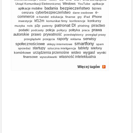
Windows
Urząd Komunikacji Elektronicznej
YouTube
aplikacje
bezpieczeństwo
badania
aplikacje mobilne
biznes
cyberbezpieczeństwo
e-
cenzura
dane osobowe
commerce
iPhone
e-handel
edukacja
finanse
gry
iPad
kf12m
konkursy
inwestycje
komunikat firmy
konferencje
patronat DI
piractwo
p2p
muzyka
nols
patenty
phishing
prawa
podatki
policja
polityka
podcasty
politycy
praca
autorskie
prawo
prywatność
przedsiębiorcy
przegląd prasy
serwisy
raporty
przeglądarki
przejęcia
reklama
smartfony
społecznościowe
sklepy internetowe
spam
startupy
tablety
telefony
sprzedaż
sztuczna inteligencja
wygasl
urządzenia przenośne
wideo
komórkowe
wyniki
własność intelektualna
finansowe
wyszukiwarki
Więcej tagów