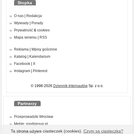
Stopka
O nas
|
Redakcja
Wywiady
|
Porady
Prywatność
&
cookies
Mapa serwisu
|
RSS
Reklama
|
Wpisy gościnne
Katalog
|
Kalendarium
Facebook
|
X
Instagram
|
Pinterest
© 1998-2026
Dziennik Internautów
Sp. z o.o.
Partnerzy
Przeprowadzki Wrocław
Meble: rondigroup.pl
Ta strona używa ciasteczek (cookies).
Czym są ciasteczka?