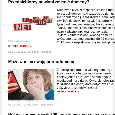
Przedsiębiorcy powinni zmienić domeny?
Niedawno ICANN rozpoczął kolejną rund
rejestracji domen najwyższego poziomu.
Do popularnych już rozszerzeń .com, .org
czy .info dołączyć mogą wkrótce adresy
typu .podróże, .restauracja, .hotel, .energi
.salsa, .finanse, .kasa albo wskazujące n
nazwy własne, np. .orange, .venezia,
.bytom. Zainteresowani własną domeną
wyższego poziomu powinni do 29 marca
© talaj - istockphoto.com
2012 roku zarejestrować się na specjalne
stronie.
więcej
23-02-2012, 12:21, paku,
Pieniądze
Możesz mieć swoją pornodomenę
Z początkiem grudnia własną domenę z
końcówką .xxx będzie mógł mieć każdy
chętny, jednak nie każda strona będzie
mogła pod nią działać. Otwarcie rejestracj
to szansa dla osób, które dotychczas nie
zdążyły zabezpieczyć swojej
nazwy.
więcej
© cathyclapper2 - istockphoto.com
06-12-2011, 15:03, paku,
Technologie
Polacy zarejestrowali 200 tys. domen .eu i plasują się w