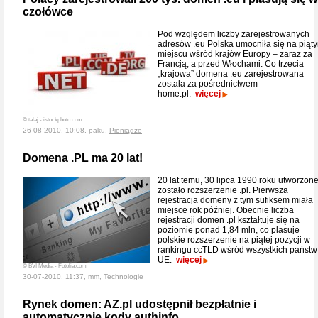
czołówce
Pod względem liczby zarejestrowanych
adresów .eu Polska umocniła się na piąt
miejscu wśród krajów Europy – zaraz za
Francją, a przed Włochami. Co trzecia
„krajowa” domena .eu zarejestrowana
została za pośrednictwem
home.pl.
więcej
© talaj - istockphoto.com
26-08-2010, 10:08, paku,
Pieniądze
Domena .PL ma 20 lat!
20 lat temu, 30 lipca 1990 roku utworzon
zostało rozszerzenie .pl. Pierwsza
rejestracja domeny z tym sufiksem miała
miejsce rok później. Obecnie liczba
rejestracji domen .pl kształtuje się na
poziomie ponad 1,84 mln, co plasuje
polskie rozszerzenie na piątej pozycji w
rankingu ccTLD wśród wszystkich państw
UE.
więcej
© BVI Media - Fotolia.com
30-07-2010, 11:37, mm,
Technologie
Rynek domen: AZ.pl udostępnił bezpłatnie i
automatycznie kody authinfo