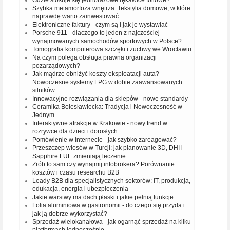
Gdzie stosuje się jednorazowe rękawice foliowe?
Szybka metamorfoza wnętrza. Tekstylia domowe, w które
naprawdę warto zainwestować
Elektroniczne faktury - czym są i jak je wystawiać
Porsche 911 - dlaczego to jeden z najcześciej
wynajmowanych samochodów sportowych w Polsce?
Tomografia komputerowa szczęki i żuchwy we Wrocławiu
Na czym polega obsługa prawna organizacji
pozarządowych?
Jak mądrze obniżyć koszty eksploatacji auta?
Nowoczesne systemy LPG w dobie zaawansowanych
silników
Innowacyjne rozwiązania dla sklepów - nowe standardy
Ceramika Bolesławiecka: Tradycja i Nowoczesność w
Jednym
Interaktywne atrakcje w Krakowie - nowy trend w
rozrywce dla dzieci i dorosłych
Pomówienie w internecie - jak szybko zareagować?
Przeszczep włosów w Turcji: jak planowanie 3D, DHI i
Sapphire FUE zmieniają leczenie
Zrób to sam czy wynajmij infobrokera? Porównanie
kosztów i czasu researchu B2B
Leady B2B dla specjalistycznych sektorów: IT, produkcja,
edukacja, energia i ubezpieczenia
Jakie warstwy ma dach płaski i jakie pełnią funkcje
Folia aluminiowa w gastronomii - do czego się przyda i
jak ją dobrze wykorzystać?
Sprzedaż wielokanałowa - jak ogarnąć sprzedaż na kilku