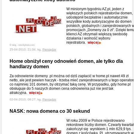
W minionym tygodniu AZ.pl, jeden z
większych polskich rejestratorów domen,
udostępnił bezpłatnie i automatycznie
wszystkie kody autoryzacyjne do domen
polskich, globalnych i zarejestrowanych 
promocjach „Domeny za 0 zł”. Dzięki tem
klienci AZ otrzymali większą swobodę
działania i wolność wyboru
rejestratora.
więcej
© talaj - istockphoto.com
25-04-2010, 21:34, kg,
Pieniądze
Home obniżył ceny odnowień domen, ale tylko dla
handlarzy domen
Za odnowienie domeny .pl można od dziś zapłacić w home.pl nawet 49 zł
netto, ale jest pewien haczyk - trzeba mieć zarejestrowanych u tego operator
co najmniej 101 domen, by otrzymać taką cenę. W przypadku, gdy home.pl
obsługuje do 5 naszych domen cena odnowienia już nie jest tak
atrakcyjna.
więcej
02-04-2010, 06:27, kg,
Pieniądze
NASK: nowa domena co 30 sekund
W roku 2009 w Polsce rejestrowano
rekordowe liczby domen. Czwarty kwartał
zakończył się wynikiem 1 mln 629,9 tys.
domen z końcówką .PL utrzymywanych w