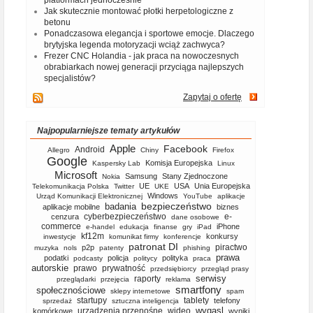
platformach jednocześnie
Jak skutecznie montować płotki herpetologiczne z
betonu
Ponadczasowa elegancja i sportowe emocje. Dlaczego
brytyjska legenda motoryzacji wciąż zachwyca?
Frezer CNC Holandia - jak praca na nowoczesnych
obrabiarkach nowej generacji przyciąga najlepszych
specjalistów?
Zapytaj o ofertę
Najpopularniejsze tematy artykułów
Apple
Facebook
Android
Allegro
Chiny
Firefox
Google
Komisja Europejska
Kaspersky Lab
Linux
Microsoft
Samsung
Stany Zjednoczone
Nokia
UE
USA
Unia Europejska
Telekomunikacja Polska
Twitter
UKE
Windows
Urząd Komunikacji Elektronicznej
YouTube
aplikacje
bezpieczeństwo
badania
aplikacje mobilne
biznes
cyberbezpieczeństwo
e-
cenzura
dane osobowe
commerce
iPhone
e-handel
edukacja
finanse
gry
iPad
kf12m
konkursy
inwestycje
komunikat firmy
konferencje
patronat DI
piractwo
p2p
muzyka
nols
patenty
phishing
prawa
podatki
policja
polityka
podcasty
politycy
praca
autorskie
prawo
prywatność
przedsiębiorcy
przegląd prasy
serwisy
raporty
przeglądarki
przejęcia
reklama
smartfony
społecznościowe
sklepy internetowe
spam
startupy
tablety
telefony
sprzedaż
sztuczna inteligencja
wygasl
urządzenia przenośne
wideo
komórkowe
wyniki