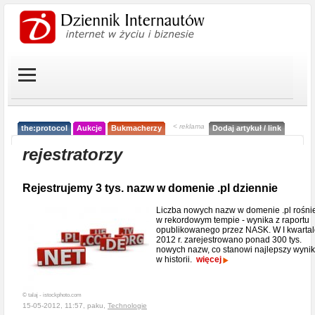
< reklama
the:protocol
Aukcje
Bukmacherzy
Dodaj artykuł / link
rejestratorzy
Rejestrujemy 3 tys. nazw w domenie .pl dziennie
Liczba nowych nazw w domenie .pl rośni
w rekordowym tempie - wynika z raportu
opublikowanego przez NASK. W I kwarta
2012 r. zarejestrowano ponad 300 tys.
nowych nazw, co stanowi najlepszy wynik
w historii.
więcej
© talaj - istockphoto.com
15-05-2012, 11:57, paku,
Technologie