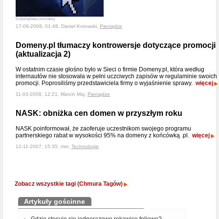
©istockphoto.com/idesy
17-06-2009, 01:48, Daniel Kotowski,
Pieniądze
Domeny.pl tłumaczy kontrowersje dotyczące promocji
(aktualizacja 2)
W ostatnim czasie głośno było w Sieci o firmie Domeny.pl, która według
internautów nie stosowała w pełni uczciwych zapisów w regulaminie swoich
promocji. Poprosiliśmy przedstawiciela firmy o wyjaśnienie sprawy.
więcej
11-03-2008, 12:21, Marcin Maj,
Pieniądze
NASK: obniżka cen domen w przyszłym roku
NASK poinformował, że zaoferuje uczestnikom swojego programu
partnerskiego rabat w wysokości 95% na domeny z końcówką .pl.
więcej
12-11-2007, 15:35, mm,
Technologie
Zobacz wszystkie tagi (Chmura Tagów)
Artykuły gościnne