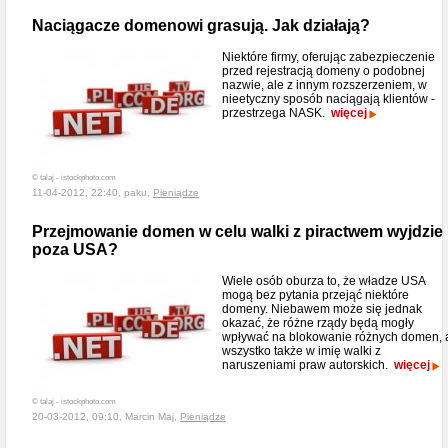
Naciągacze domenowi grasują. Jak działają?
Niektóre firmy, oferując zabezpieczenie
przed rejestracją domeny o podobnej
nazwie, ale z innym rozszerzeniem, w
nieetyczny sposób naciągają klientów -
przestrzega NASK.
więcej
© talaj - istockphoto.com
11-04-2012, 22:40, paku,
Pieniądze
Przejmowanie domen w celu walki z piractwem wyjdzie
poza USA?
Wiele osób oburza to, że władze USA
mogą bez pytania przejąć niektóre
domeny. Niebawem może się jednak
okazać, że różne rządy będą mogły
wpływać na blokowanie różnych domen, 
wszystko także w imię walki z
naruszeniami praw autorskich.
więcej
© talaj - istockphoto.com
20-03-2012, 09:10, Marcin Maj,
Pieniądze