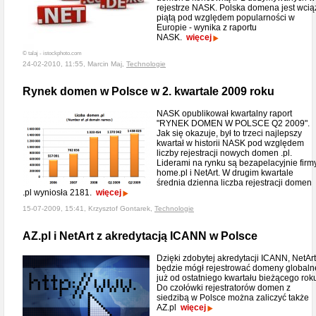
rejestrze NASK. Polska domena jest wcią
piątą pod względem popularności w
Europie - wynika z raportu
NASK.
więcej
© talaj - istockphoto.com
24-02-2010, 11:55, Marcin Maj,
Technologie
Rynek domen w Polsce w 2. kwartale 2009 roku
NASK opublikował kwartalny raport
"RYNEK DOMEN W POLSCE Q2 2009".
Jak się okazuje, był to trzeci najlepszy
kwartał w historii NASK pod względem
liczby rejestracji nowych domen .pl.
Liderami na rynku są bezapelacyjnie firm
home.pl i NetArt. W drugim kwartale
średnia dzienna liczba rejestracji domen
.pl wyniosła 2181.
więcej
15-07-2009, 15:41, Krzysztof Gontarek,
Technologie
AZ.pl i NetArt z akredytacją ICANN w Polsce
Dzięki zdobytej akredytacji ICANN, NetArt
będzie mógł rejestrować domeny globaln
już od ostatniego kwartału bieżącego rok
Do czołówki rejestratorów domen z
siedzibą w Polsce można zaliczyć także
AZ.pl
więcej