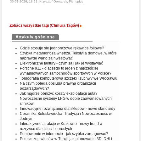
30-01-2026, 18:21, Krzysztof Gontarek,
Pieniądze
Zobacz wszystkie tagi (Chmura Tagów)
Artykuły gościnne
Gdzie stosuje się jednorazowe rękawice foliowe?
Szybka metamorfoza wnętrza. Tekstylia domowe, w które
naprawdę warto zainwestować
Elektroniczne faktury - czym są i jak je wystawiać
Porsche 911 - dlaczego to jeden z najcześciej
wynajmowanych samochodów sportowych w Polsce?
Tomografia komputerowa szczęki i żuchwy we Wrocławiu
Na czym polega obsługa prawna organizacji
pozarządowych?
Jak mądrze obniżyć koszty eksploatacji auta?
Nowoczesne systemy LPG w dobie zaawansowanych
silników
Innowacyjne rozwiązania dla sklepów - nowe standardy
Ceramika Bolesławiecka: Tradycja i Nowoczesność w
Jednym
Interaktywne atrakcje w Krakowie - nowy trend w
rozrywce dla dzieci i dorosłych
Pomówienie w internecie - jak szybko zareagować?
Przeszczep włosów w Turcji: jak planowanie 3D, DHI i