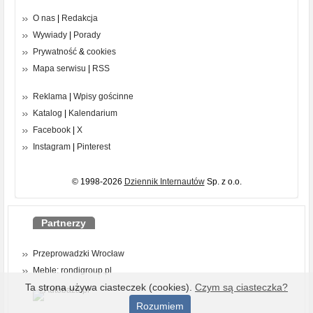
O nas
|
Redakcja
Wywiady
|
Porady
Prywatność
&
cookies
Mapa serwisu
|
RSS
Reklama
|
Wpisy gościnne
Katalog
|
Kalendarium
Facebook
|
X
Instagram
|
Pinterest
© 1998-2026
Dziennik Internautów
Sp. z o.o.
Partnerzy
Przeprowadzki Wrocław
Meble: rondigroup.pl
Ta strona używa ciasteczek (cookies).
Czym są ciasteczka?
Rozumiem