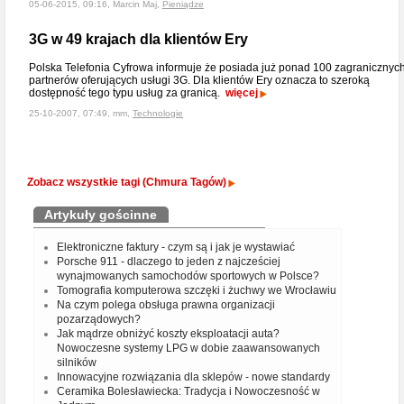
05-06-2015, 09:16, Marcin Maj,
Pieniądze
3G w 49 krajach dla klientów Ery
Polska Telefonia Cyfrowa informuje że posiada już ponad 100 zagranicznyc
partnerów oferujących usługi 3G. Dla klientów Ery oznacza to szeroką
dostępność tego typu usług za granicą.
więcej
25-10-2007, 07:49, mm,
Technologie
Zobacz wszystkie tagi (Chmura Tagów)
Artykuły gościnne
Elektroniczne faktury - czym są i jak je wystawiać
Porsche 911 - dlaczego to jeden z najcześciej
wynajmowanych samochodów sportowych w Polsce?
Tomografia komputerowa szczęki i żuchwy we Wrocławiu
Na czym polega obsługa prawna organizacji
pozarządowych?
Jak mądrze obniżyć koszty eksploatacji auta?
Nowoczesne systemy LPG w dobie zaawansowanych
silników
Innowacyjne rozwiązania dla sklepów - nowe standardy
Ceramika Bolesławiecka: Tradycja i Nowoczesność w