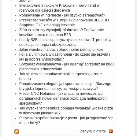
Jednym
Interaktywne atrakcje w Krakowie - nowy trend w
rozrywce dla dzieci i dorosłych
Pomówienie w internecie - jak szybko zareagować?
Przeszczep włosów w Turcji: jak planowanie 3D, DHI i
Sapphire FUE zmieniają leczenie
Zrób to sam czy wynajmij infobrokera? Porównanie
kosztów i czasu researchu B2B
Leady B2B dla specjalistycznych sektorów: IT, produkcja,
edukacja, energia i ubezpieczenia
Jakie warstwy ma dach płaski i jakie pełnią funkcje
Folia aluminiowa w gastronomii - do czego się przyda i
jak ją dobrze wykorzystać?
Sprzedaż wielokanałowa - jak ogarnąć sprzedaż na kilku
platformach jednocześnie
Jak skutecznie montować płotki herpetologiczne z
betonu
Ponadczasowa elegancja i sportowe emocje. Dlaczego
brytyjska legenda motoryzacji wciąż zachwyca?
Frezer CNC Holandia - jak praca na nowoczesnych
obrabiarkach nowej generacji przyciąga najlepszych
specjalistów?
Jak wysoka temperatura pomaga wypiekać włoską pizzę
w domowym piekarniku?
Pierwsze wspólne wakacje z psem - jak przygotować się
do podróży?
Zapytaj o ofertę