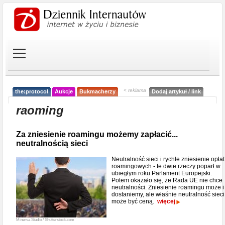
< reklama
the:protocol
Aukcje
Bukmacherzy
Dodaj artykuł / link
raoming
Za zniesienie roamingu możemy zapłacić...
neutralnością sieci
Neutralność sieci i rychłe zniesienie opłat
roamingowych - te dwie rzeczy poparł w
ubiegłym roku Parlament Europejski.
Potem okazało się, że Rada UE nie chce
neutralności. Zniesienie roamingu może i
dostaniemy, ale właśnie neutralność sieci
może być ceną.
więcej
Minerva Studio / Shutterstock.com