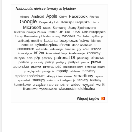
Najpopularniejsze tematy artykułów
Apple
Facebook
Android
Allegro
Chiny
Firefox
Google
Komisja Europejska
Kaspersky Lab
Linux
Microsoft
Samsung
Stany Zjednoczone
Nokia
UE
USA
Unia Europejska
Telekomunikacja Polska
Twitter
UKE
Windows
Urząd Komunikacji Elektronicznej
YouTube
aplikacje
bezpieczeństwo
badania
aplikacje mobilne
biznes
cyberbezpieczeństwo
e-
cenzura
dane osobowe
commerce
iPhone
e-handel
edukacja
finanse
gry
iPad
kf12m
konkursy
inwestycje
komunikat firmy
konferencje
patronat DI
piractwo
p2p
muzyka
nols
patenty
phishing
prawa
podatki
policja
polityka
podcasty
politycy
praca
autorskie
prawo
prywatność
przedsiębiorcy
przegląd prasy
serwisy
raporty
przeglądarki
przejęcia
reklama
smartfony
społecznościowe
sklepy internetowe
spam
startupy
tablety
telefony
sprzedaż
sztuczna inteligencja
wygasl
urządzenia przenośne
wideo
komórkowe
wyniki
własność intelektualna
finansowe
wyszukiwarki
Więcej tagów