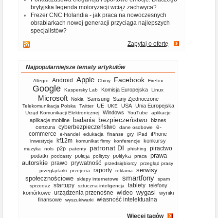
brytyjska legenda motoryzacji wciąż zachwyca?
Frezer CNC Holandia - jak praca na nowoczesnych
obrabiarkach nowej generacji przyciąga najlepszych
specjalistów?
Zapytaj o ofertę
Najpopularniejsze tematy artykułów
Apple
Facebook
Android
Allegro
Chiny
Firefox
Google
Komisja Europejska
Kaspersky Lab
Linux
Microsoft
Samsung
Stany Zjednoczone
Nokia
UE
USA
Unia Europejska
Telekomunikacja Polska
Twitter
UKE
Windows
Urząd Komunikacji Elektronicznej
YouTube
aplikacje
bezpieczeństwo
badania
aplikacje mobilne
biznes
cyberbezpieczeństwo
e-
cenzura
dane osobowe
commerce
iPhone
e-handel
edukacja
finanse
gry
iPad
kf12m
konkursy
inwestycje
komunikat firmy
konferencje
patronat DI
piractwo
p2p
muzyka
nols
patenty
phishing
prawa
podatki
policja
polityka
podcasty
politycy
praca
autorskie
prawo
prywatność
przedsiębiorcy
przegląd prasy
serwisy
raporty
przeglądarki
przejęcia
reklama
smartfony
społecznościowe
sklepy internetowe
spam
startupy
tablety
telefony
sprzedaż
sztuczna inteligencja
wygasl
urządzenia przenośne
wideo
komórkowe
wyniki
własność intelektualna
finansowe
wyszukiwarki
Więcej tagów