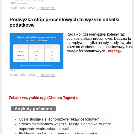
HRE Investments
05-05-2022, 13:46, _,
Pieniądze
Podwyżka stóp procentowych to wyższe odsetki
podatkowe
Rada Polityki Pieniężnej kolejny raz
podniosła stopy procentowe. Decyzja ta
ma wpływ nie tylko na raty kredytów, ale
także na wartość odsetek ustawowych od
zaległości podatkowych.
więcej
inFakt
13-04-2022, 08:24, _,
Pieniądze
Zobacz wszystkie tagi (Chmura Tagów)
Artykuły gościnne
Gdzie stosuje się jednorazowe rękawice foliowe?
Szybka metamorfoza wnętrza. Tekstylia domowe, w które
naprawdę warto zainwestować
Elektroniczne faktury - czym są i jak je wystawiać