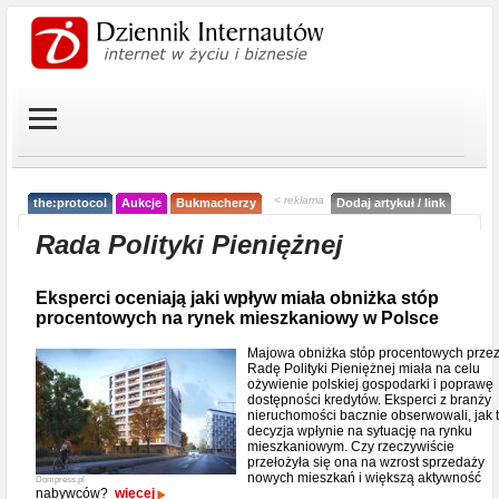
< reklama
the:protocol
Aukcje
Bukmacherzy
Dodaj artykuł / link
Rada Polityki Pieniężnej
Eksperci oceniają jaki wpływ miała obniżka stóp
procentowych na rynek mieszkaniowy w Polsce
Majowa obniżka stóp procentowych prze
Radę Polityki Pieniężnej miała na celu
ożywienie polskiej gospodarki i poprawę
dostępności kredytów. Eksperci z branży
nieruchomości bacznie obserwowali, jak 
decyzja wpłynie na sytuację na rynku
mieszkaniowym. Czy rzeczywiście
przełożyła się ona na wzrost sprzedaży
nowych mieszkań i większą aktywność
Dompress.pl
nabywców?
więcej