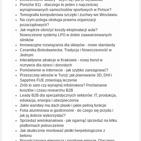
Porsche 911 - dlaczego to jeden z najcześciej
wynajmowanych samochodów sportowych w Polsce?
Tomografia komputerowa szczęki i żuchwy we Wrocławiu
Na czym polega obsługa prawna organizacji
pozarządowych?
Jak mądrze obniżyć koszty eksploatacji auta?
Nowoczesne systemy LPG w dobie zaawansowanych
silników
Innowacyjne rozwiązania dla sklepów - nowe standardy
Ceramika Bolesławiecka: Tradycja i Nowoczesność w
Jednym
Interaktywne atrakcje w Krakowie - nowy trend w
rozrywce dla dzieci i dorosłych
Pomówienie w internecie - jak szybko zareagować?
Przeszczep włosów w Turcji: jak planowanie 3D, DHI i
Sapphire FUE zmieniają leczenie
Zrób to sam czy wynajmij infobrokera? Porównanie
kosztów i czasu researchu B2B
Leady B2B dla specjalistycznych sektorów: IT, produkcja,
edukacja, energia i ubezpieczenia
Jakie warstwy ma dach płaski i jakie pełnią funkcje
Folia aluminiowa w gastronomii - do czego się przyda i
jak ją dobrze wykorzystać?
Sprzedaż wielokanałowa - jak ogarnąć sprzedaż na kilku
platformach jednocześnie
Jak skutecznie montować płotki herpetologiczne z
betonu
Ponadczasowa elegancja i sportowe emocje. Dlaczego