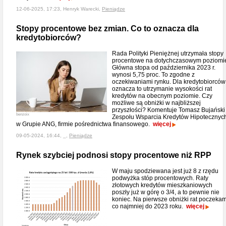
12-06-2025, 17:23, Henryk Warecki,
Pieniądze
Stopy procentowe bez zmian. Co to oznacza dla
kredytobiorców?
Rada Polityki Pieniężnej utrzymała stopy
procentowe na dotychczasowym poziomi
Główna stopa od października 2023 r.
wynosi 5,75 proc. To zgodne z
oczekiwaniami rynku. Dla kredytobiorców
oznacza to utrzymanie wysokości rat
kredytów na obecnym poziomie. Czy
możliwe są obniżki w najbliższej
przyszłości? Komentuje Tomasz Bujański
benzoix
Zespołu Wsparcia Kredytów Hipotecznyc
w Grupie ANG, firmie pośrednictwa finansowego.
więcej
09-05-2024, 16:44, _,
Pieniądze
Rynek szybciej podnosi stopy procentowe niż RPP
W maju spodziewana jest już 8 z rzędu
podwyżka stóp procentowych. Raty
złotowych kredytów mieszkaniowych
poszły już w górę o 3/4, a to pewnie nie
koniec. Na pierwsze obniżki rat poczeka
co najmniej do 2023 roku.
więcej