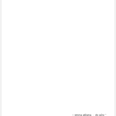
«
strona główna
-
do góry
^