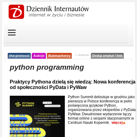
< reklama
the:protocol
Aukcje
Bukmacherzy
Dodaj artykuł / link
python programming
Praktycy Pythona dzielą się wiedzą: Nowa konferencja
od społeczności PyData i PyWaw
Python Summit debiutuje w grudniu jako
pierwsza w Polsce konferencja w pełni
poświęcona językowi Python,
organizowana przez ekspertów z PyData 
PyWaw. Dwudniowe wydarzenie łączy
format online z sesjami stacjonarnymi w
Centrum Nauki Kopernik.
więcej