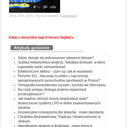
29-11-2024, 12:02, Patronat medialny,
Kalendarium
Zobacz wszystkie tagi (Chmura Tagów)
Artykuły gościnne
Gdzie stosuje się jednorazowe rękawice foliowe?
Szybka metamorfoza wnętrza. Tekstylia domowe, w które
naprawdę warto zainwestować
Elektroniczne faktury - czym są i jak je wystawiać
Porsche 911 - dlaczego to jeden z najcześciej
wynajmowanych samochodów sportowych w Polsce?
Tomografia komputerowa szczęki i żuchwy we Wrocławiu
Na czym polega obsługa prawna organizacji
pozarządowych?
Jak mądrze obniżyć koszty eksploatacji auta?
Nowoczesne systemy LPG w dobie zaawansowanych
silników
Innowacyjne rozwiązania dla sklepów - nowe standardy
Ceramika Bolesławiecka: Tradycja i Nowoczesność w
Jednym
Interaktywne atrakcje w Krakowie - nowy trend w