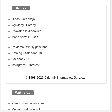
Stopka
O nas
|
Redakcja
Wywiady
|
Porady
Prywatność
&
cookies
Mapa serwisu
|
RSS
Reklama
|
Wpisy gościnne
Katalog
|
Kalendarium
Facebook
|
X
Instagram
|
Pinterest
© 1998-2026
Dziennik Internautów
Sp. z o.o.
Partnerzy
Przeprowadzki Wrocław
Meble: rondigroup.pl