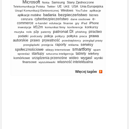
Microsoft
Samsung
Stany Zjednoczone
Nokia
UE
USA
Unia Europejska
Telekomunikacja Polska
Twitter
UKE
Windows
Urząd Komunikacji Elektronicznej
YouTube
aplikacje
bezpieczeństwo
badania
aplikacje mobilne
biznes
cyberbezpieczeństwo
e-
cenzura
dane osobowe
commerce
iPhone
e-handel
edukacja
finanse
gry
iPad
kf12m
konkursy
inwestycje
komunikat firmy
konferencje
patronat DI
piractwo
p2p
muzyka
nols
patenty
phishing
prawa
podatki
policja
polityka
podcasty
politycy
praca
autorskie
prawo
prywatność
przedsiębiorcy
przegląd prasy
serwisy
raporty
przeglądarki
przejęcia
reklama
smartfony
społecznościowe
sklepy internetowe
spam
startupy
tablety
telefony
sprzedaż
sztuczna inteligencja
wygasl
urządzenia przenośne
wideo
komórkowe
wyniki
własność intelektualna
finansowe
wyszukiwarki
Więcej tagów