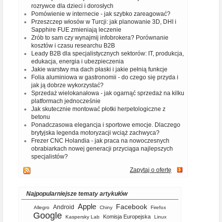
rozrywce dla dzieci i dorosłych
Pomówienie w internecie - jak szybko zareagować?
Przeszczep włosów w Turcji: jak planowanie 3D, DHI i
Sapphire FUE zmieniają leczenie
Zrób to sam czy wynajmij infobrokera? Porównanie
kosztów i czasu researchu B2B
Leady B2B dla specjalistycznych sektorów: IT, produkcja,
edukacja, energia i ubezpieczenia
Jakie warstwy ma dach płaski i jakie pełnią funkcje
Folia aluminiowa w gastronomii - do czego się przyda i
jak ją dobrze wykorzystać?
Sprzedaż wielokanałowa - jak ogarnąć sprzedaż na kilku
platformach jednocześnie
Jak skutecznie montować płotki herpetologiczne z
betonu
Ponadczasowa elegancja i sportowe emocje. Dlaczego
brytyjska legenda motoryzacji wciąż zachwyca?
Frezer CNC Holandia - jak praca na nowoczesnych
obrabiarkach nowej generacji przyciąga najlepszych
specjalistów?
Zapytaj o ofertę
Najpopularniejsze tematy artykułów
Apple
Facebook
Android
Allegro
Chiny
Firefox
Google
Komisja Europejska
Kaspersky Lab
Linux