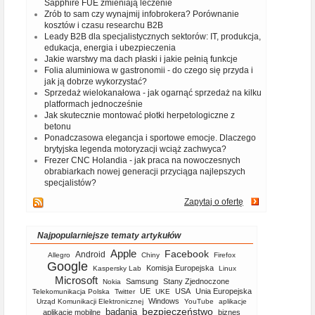
Sapphire FUE zmieniają leczenie
Zrób to sam czy wynajmij infobrokera? Porównanie
kosztów i czasu researchu B2B
Leady B2B dla specjalistycznych sektorów: IT, produkcja,
edukacja, energia i ubezpieczenia
Jakie warstwy ma dach płaski i jakie pełnią funkcje
Folia aluminiowa w gastronomii - do czego się przyda i
jak ją dobrze wykorzystać?
Sprzedaż wielokanałowa - jak ogarnąć sprzedaż na kilku
platformach jednocześnie
Jak skutecznie montować płotki herpetologiczne z
betonu
Ponadczasowa elegancja i sportowe emocje. Dlaczego
brytyjska legenda motoryzacji wciąż zachwyca?
Frezer CNC Holandia - jak praca na nowoczesnych
obrabiarkach nowej generacji przyciąga najlepszych
specjalistów?
Zapytaj o ofertę
Najpopularniejsze tematy artykułów
Apple
Facebook
Android
Allegro
Chiny
Firefox
Google
Komisja Europejska
Kaspersky Lab
Linux
Microsoft
Samsung
Stany Zjednoczone
Nokia
UE
USA
Unia Europejska
Telekomunikacja Polska
Twitter
UKE
Windows
Urząd Komunikacji Elektronicznej
YouTube
aplikacje
bezpieczeństwo
badania
aplikacje mobilne
biznes