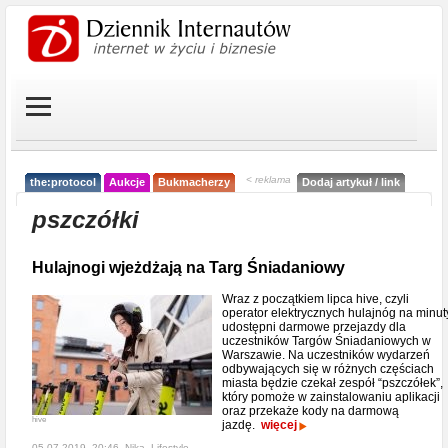
< reklama
the:protocol
Aukcje
Bukmacherzy
Dodaj artykuł / link
pszczółki
Hulajnogi wjeżdżają na Targ Śniadaniowy
Wraz z początkiem lipca hive, czyli
operator elektrycznych hulajnóg na minut
udostępni darmowe przejazdy dla
uczestników Targów Śniadaniowych w
Warszawie. Na uczestników wydarzeń
odbywających się w różnych częściach
miasta będzie czekał zespół “pszczółek”,
który pomoże w zainstalowaniu aplikacji
oraz przekaże kody na darmową
hive
jazdę.
więcej
05-07-2019, 20:46, Nika,
Lifestyle