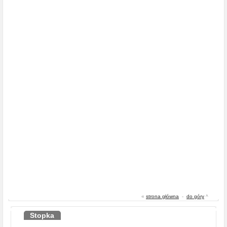
«
strona główna
-
do góry
^
Stopka