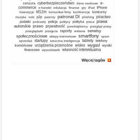
cyberbezpieczeństwo
e-
cenzura
dane osobowe
commerce
iPhone
e-handel
edukacja
finanse
gry
iPad
kf12m
konkursy
inwestycje
komunikat firmy
konferencje
patronat DI
piractwo
p2p
muzyka
nols
patenty
phishing
prawa
podatki
policja
polityka
podcasty
politycy
praca
autorskie
prawo
prywatność
przedsiębiorcy
przegląd prasy
serwisy
raporty
przeglądarki
przejęcia
reklama
smartfony
społecznościowe
sklepy internetowe
spam
startupy
tablety
telefony
sprzedaż
sztuczna inteligencja
wygasl
urządzenia przenośne
wideo
komórkowe
wyniki
własność intelektualna
finansowe
wyszukiwarki
Więcej tagów