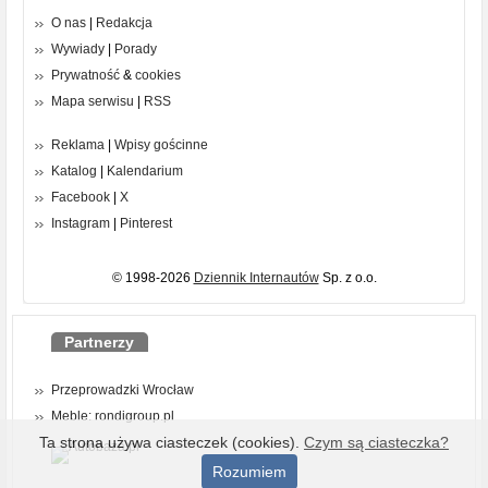
O nas
|
Redakcja
Wywiady
|
Porady
Prywatność
&
cookies
Mapa serwisu
|
RSS
Reklama
|
Wpisy gościnne
Katalog
|
Kalendarium
Facebook
|
X
Instagram
|
Pinterest
© 1998-2026
Dziennik Internautów
Sp. z o.o.
Partnerzy
Przeprowadzki Wrocław
Meble: rondigroup.pl
Ta strona używa ciasteczek (cookies).
Czym są ciasteczka?
Rozumiem