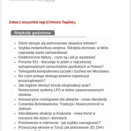
Zobacz wszystkie tagi (Chmura Tagów)
Artykuły gościnne
Gdzie stosuje się jednorazowe rękawice foliowe?
Szybka metamorfoza wnętrza. Tekstylia domowe, w które
naprawdę warto zainwestować
Elektroniczne faktury - czym są i jak je wystawiać
Porsche 911 - dlaczego to jeden z najcześciej
wynajmowanych samochodów sportowych w Polsce?
Tomografia komputerowa szczęki i żuchwy we Wrocławiu
Na czym polega obsługa prawna organizacji
pozarządowych?
Jak mądrze obniżyć koszty eksploatacji auta?
Nowoczesne systemy LPG w dobie zaawansowanych
silników
Innowacyjne rozwiązania dla sklepów - nowe standardy
Ceramika Bolesławiecka: Tradycja i Nowoczesność w
Jednym
Interaktywne atrakcje w Krakowie - nowy trend w
rozrywce dla dzieci i dorosłych
Pomówienie w internecie - jak szybko zareagować?
Przeszczep włosów w Turcji: jak planowanie 3D, DHI i