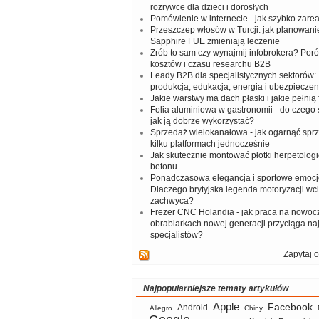
rozrywce dla dzieci i dorosłych
Pomówienie w internecie - jak szybko zar
Przeszczep włosów w Turcji: jak planowanie
Sapphire FUE zmieniają leczenie
Zrób to sam czy wynajmij infobrokera? Por
kosztów i czasu researchu B2B
Leady B2B dla specjalistycznych sektorów: I
produkcja, edukacja, energia i ubezpieczen
Jakie warstwy ma dach płaski i jakie pełnią 
Folia aluminiowa w gastronomii - do czego s
jak ją dobrze wykorzystać?
Sprzedaż wielokanałowa - jak ogarnąć spr
kilku platformach jednocześnie
Jak skutecznie montować płotki herpetologi
betonu
Ponadczasowa elegancja i sportowe emocj
Dlaczego brytyjska legenda motoryzacji wc
zachwyca?
Frezer CNC Holandia - jak praca na nowoc
obrabiarkach nowej generacji przyciąga na
specjalistów?
Zapytaj o
Najpopularniejsze tematy artykułów
Apple
Facebook
Android
Allegro
Chiny