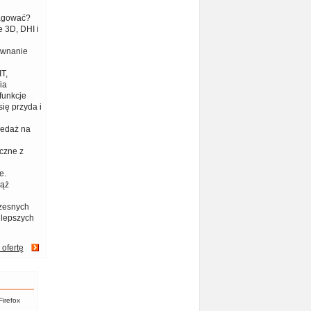
eagować?
 3D, DHI i
ównanie
T,
ia
funkcje
ię przyda i
zedaż na
czne z
e.
iąż
zesnych
jlepszych
 ofertę
Firefox