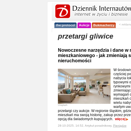
< reklam
the:protocol
Aukcje
Bukmacherzy
przetargi gliwice
Nowoczesne narzędzia i dane w s
mieszkaniowego - jak zmieniają
nieruchomości
W środowis
częściej po
nabycia lo
typowymi o
rynkowymi 
zmieniając
wymagań d
mieszkań o
wielu naby
Unsplash
wartym uwa
przetargi czy aukcje. W regionie śląskim, gdzie
mieszkań ma swoją historię, zakup przez prz
opcją dla świadomych kupujących.
więcej
28-10-2025, 14:52, Artykuł poradnikowy,
Pieniądze