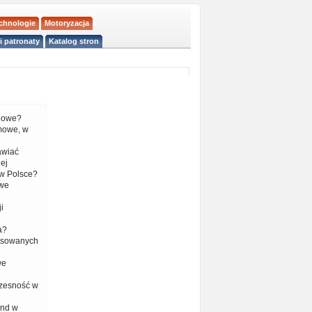
echnologie
Motoryzacja
i patronaty
Katalog stron
liowe?
mowe, w
tawiać
ej
w Polsce?
 we
i
a?
nsowanych
we
czesność w
end w