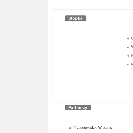
Stopka
O
P
M
Partnerzy
Przeprowadzki Wrocław