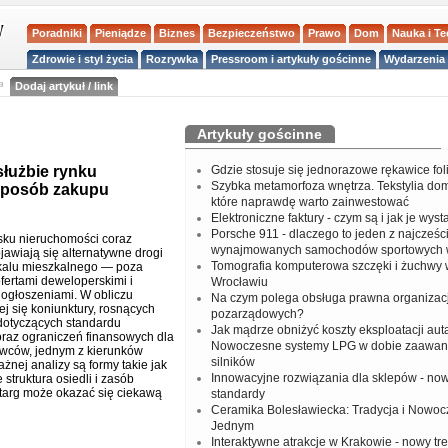
Poradniki
Pieniądze
Biznes
Bezpieczeństwo
Prawo
Dom
Nauka i T
Zdrowie i styl życia
Rozrywka
Pressroom i artykuły gościnne
Wydarzenia 
a
Dodaj artykuł / link
Artykuły gościnne
łużbie rynku
Gdzie stosuje się jednorazowe rękawice fo
Szybka metamorfoza wnętrza. Tekstylia do
 sposób zakupu
które naprawdę warto zainwestować
Elektroniczne faktury - czym są i jak je wys
Porsche 911 - dlaczego to jeden z najcześci
ku nieruchomości coraz
wynajmowanych samochodów sportowych 
jawiają się alternatywne drogi
Tomografia komputerowa szczęki i żuchwy
kalu mieszkalnego — poza
fertami deweloperskimi i
Wrocławiu
ogłoszeniami. W obliczu
Na czym polega obsługa prawna organizacj
ej się koniunktury, rosnących
pozarządowych?
otyczących standardu
Jak mądrze obniżyć koszty eksploatacji aut
raz ograniczeń finansowych dla
Nowoczesne systemy LPG w dobie zaawa
wców, jednym z kierunków
silników
żnej analizy są formy takie jak
Innowacyjne rozwiązania dla sklepów - no
 struktura osiedli i zasób
etarg może okazać się ciekawą
standardy
Ceramika Bolesławiecka: Tradycja i Nowo
Jednym
Interaktywne atrakcje w Krakowie - nowy tr