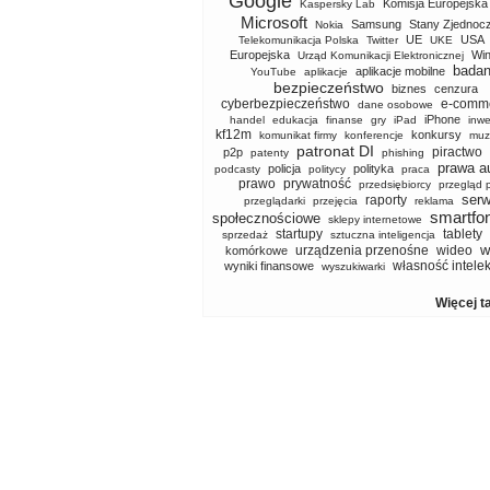
Google
Komisja Europejska
Kaspersky Lab
Microsoft
Samsung
Stany Zjednoc
Nokia
UE
USA
Telekomunikacja Polska
Twitter
UKE
Europejska
Wi
Urząd Komunikacji Elektronicznej
badan
aplikacje mobilne
YouTube
aplikacje
bezpieczeństwo
biznes
cenzura
cyberbezpieczeństwo
e-comm
dane osobowe
iPhone
handel
edukacja
finanse
gry
iPad
inwe
kf12m
konkursy
komunikat firmy
konferencje
muz
patronat DI
piractwo
p2p
patenty
phishing
prawa a
policja
polityka
podcasty
politycy
praca
prawo
prywatność
przedsiębiorcy
przegląd 
serw
raporty
przeglądarki
przejęcia
reklama
smartfo
społecznościowe
sklepy internetowe
startupy
tablety
sprzedaż
sztuczna inteligencja
w
urządzenia przenośne
wideo
komórkowe
własność intele
wyniki finansowe
wyszukiwarki
Więcej t