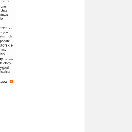
Linux
zone
Unia
ndows
ia
erce
e-
stycje
yka
nols
podatki
utorskie
prasy
isy
ny
spam
telefony
ygasl
ktualna
agów