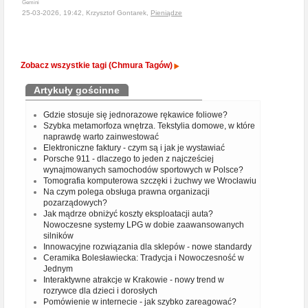
Gemini
25-03-2026, 19:42, Krzysztof Gontarek,
Pieniądze
Zobacz wszystkie tagi (Chmura Tagów)
Artykuły gościnne
Gdzie stosuje się jednorazowe rękawice foliowe?
Szybka metamorfoza wnętrza. Tekstylia domowe, w które
naprawdę warto zainwestować
Elektroniczne faktury - czym są i jak je wystawiać
Porsche 911 - dlaczego to jeden z najcześciej
wynajmowanych samochodów sportowych w Polsce?
Tomografia komputerowa szczęki i żuchwy we Wrocławiu
Na czym polega obsługa prawna organizacji
pozarządowych?
Jak mądrze obniżyć koszty eksploatacji auta?
Nowoczesne systemy LPG w dobie zaawansowanych
silników
Innowacyjne rozwiązania dla sklepów - nowe standardy
Ceramika Bolesławiecka: Tradycja i Nowoczesność w
Jednym
Interaktywne atrakcje w Krakowie - nowy trend w
rozrywce dla dzieci i dorosłych
Pomówienie w internecie - jak szybko zareagować?