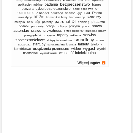
bezpieczeństwo
badania
aplikacje mobilne
biznes
cyberbezpieczeństwo
e-
cenzura
dane osobowe
commerce
iPhone
e-handel
edukacja
finanse
gry
iPad
kf12m
konkursy
inwestycje
komunikat firmy
konferencje
patronat DI
piractwo
p2p
muzyka
nols
patenty
phishing
prawa
podatki
policja
polityka
podcasty
politycy
praca
autorskie
prawo
prywatność
przedsiębiorcy
przegląd prasy
serwisy
raporty
przeglądarki
przejęcia
reklama
smartfony
społecznościowe
sklepy internetowe
spam
startupy
tablety
telefony
sprzedaż
sztuczna inteligencja
wygasl
urządzenia przenośne
wideo
komórkowe
wyniki
własność intelektualna
finansowe
wyszukiwarki
Więcej tagów