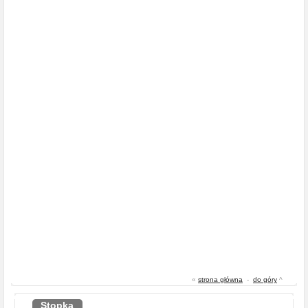
«
strona główna
-
do góry
^
Stopka