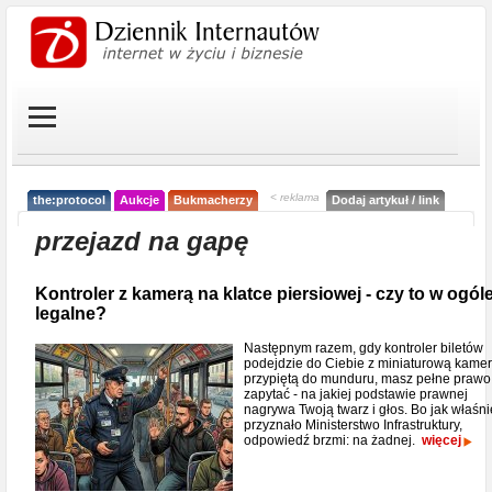
< reklama
the:protocol
Aukcje
Bukmacherzy
Dodaj artykuł / link
przejazd na gapę
Kontroler z kamerą na klatce piersiowej - czy to w ogól
legalne?
Następnym razem, gdy kontroler biletów
podejdzie do Ciebie z miniaturową kame
przypiętą do munduru, masz pełne prawo
zapytać - na jakiej podstawie prawnej
nagrywa Twoją twarz i głos. Bo jak właśni
przyznało Ministerstwo Infrastruktury,
odpowiedź brzmi: na żadnej.
więcej