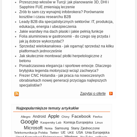
Przeszczep włosów w Turcji: jak planowanie 3D, DHI i
Sapphire FUE zmieniają leczenie
Zrób to sam czy wynajmij infobrokera? Porównanie
kosztów i czasu researchu B2B
Leady B2B dla specjalistycznych sektorów: IT, produkcja,
edukacja, energia i ubezpieczenia
Jakie warstwy ma dach płaski i jakie pełnią funkcje
Folia aluminiowa w gastronomii - do czego się przyda i
jak ją dobrze wykorzystać?
Sprzedaż wielokanałowa - jak ogarnąć sprzedaż na kilku
platformach jednocześnie
Jak skutecznie montować płotki herpetologiczne z
betonu
Ponadczasowa elegancja i sportowe emocje. Dlaczego
brytyjska legenda motoryzacji wciąż zachwyca?
Frezer CNC Holandia - jak praca na nowoczesnych
obrabiarkach nowej generacji przyciąga najlepszych
specjalistów?
Zapytaj o ofertę
Najpopularniejsze tematy artykułów
Apple
Facebook
Android
Allegro
Chiny
Firefox
Google
Komisja Europejska
Kaspersky Lab
Linux
Microsoft
Samsung
Stany Zjednoczone
Nokia
UE
USA
Unia Europejska
Telekomunikacja Polska
Twitter
UKE
Windows
Urząd Komunikacji Elektronicznej
YouTube
aplikacje