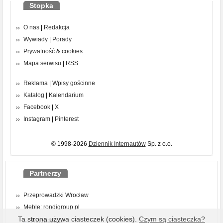
Stopka
O nas
|
Redakcja
Wywiady
|
Porady
Prywatność
&
cookies
Mapa serwisu
|
RSS
Reklama
|
Wpisy gościnne
Katalog
|
Kalendarium
Facebook
|
X
Instagram
|
Pinterest
© 1998-2026
Dziennik Internautów
Sp. z o.o.
Partnerzy
Przeprowadzki Wrocław
Meble: rondigroup.pl
Ta strona używa ciasteczek (cookies).
Czym są ciasteczka?