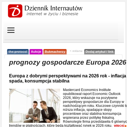
< reklama
the:protocol
Aukcje
Bukmacherzy
Dodaj artykuł / link
prognozy gospodarcze Europa 2026
Europa z dobrymi perspektywami na 2026 rok - inflacja
spada, konsumpcja stabilna
Mastercard Economics Institute
opublikował raport Economic Outlook
2026, który wskazuje na pozytywne
perspektywy gospodarcze dla Europy w
nadchodzącym roku. Kluczowe czynniki t
niższa inflacja, spadające stopy
procentowe oraz stabilna konsumpcja
wspierana przez politykę fiskalną.
Równolegle firma przedstawiła 6 główny
trendów w płatnościach, które będą kształtować rynek w 2026 roku.
więcej