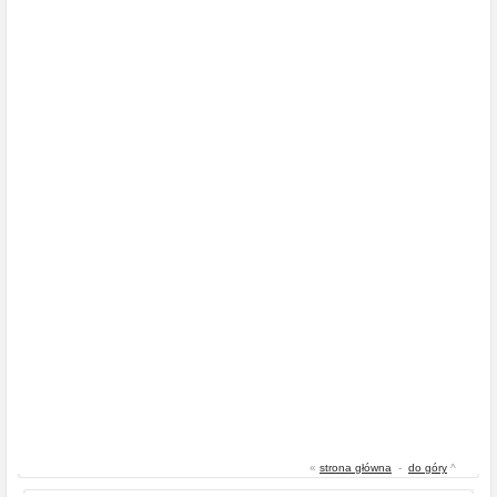
«
strona główna
-
do góry
^