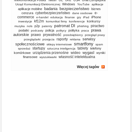
UE
USA
Unia Europejska
Telekomunikacja Polska
Twitter
UKE
Windows
Urząd Komunikacji Elektronicznej
YouTube
aplikacje
bezpieczeństwo
badania
aplikacje mobilne
biznes
cyberbezpieczeństwo
e-
cenzura
dane osobowe
commerce
iPhone
e-handel
edukacja
finanse
gry
iPad
kf12m
konkursy
inwestycje
komunikat firmy
konferencje
patronat DI
piractwo
p2p
muzyka
nols
patenty
phishing
prawa
podatki
policja
polityka
podcasty
politycy
praca
autorskie
prawo
prywatność
przedsiębiorcy
przegląd prasy
serwisy
raporty
przeglądarki
przejęcia
reklama
smartfony
społecznościowe
sklepy internetowe
spam
startupy
tablety
telefony
sprzedaż
sztuczna inteligencja
wygasl
urządzenia przenośne
wideo
komórkowe
wyniki
własność intelektualna
finansowe
wyszukiwarki
Więcej tagów