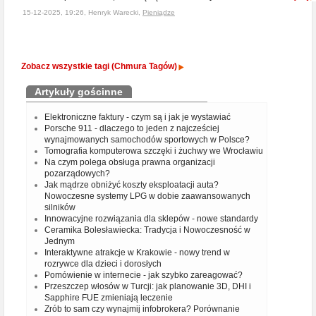
15-12-2025, 19:26, Henryk Warecki,
Pieniądze
Zobacz wszystkie tagi (Chmura Tagów)
Artykuły gościnne
Elektroniczne faktury - czym są i jak je wystawiać
Porsche 911 - dlaczego to jeden z najcześciej
wynajmowanych samochodów sportowych w Polsce?
Tomografia komputerowa szczęki i żuchwy we Wrocławiu
Na czym polega obsługa prawna organizacji
pozarządowych?
Jak mądrze obniżyć koszty eksploatacji auta?
Nowoczesne systemy LPG w dobie zaawansowanych
silników
Innowacyjne rozwiązania dla sklepów - nowe standardy
Ceramika Bolesławiecka: Tradycja i Nowoczesność w
Jednym
Interaktywne atrakcje w Krakowie - nowy trend w
rozrywce dla dzieci i dorosłych
Pomówienie w internecie - jak szybko zareagować?
Przeszczep włosów w Turcji: jak planowanie 3D, DHI i
Sapphire FUE zmieniają leczenie
Zrób to sam czy wynajmij infobrokera? Porównanie