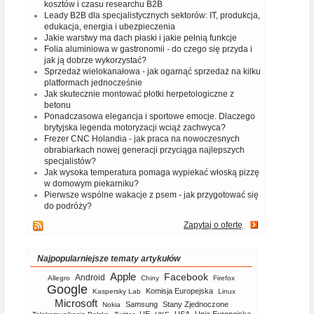
kosztów i czasu researchu B2B
Leady B2B dla specjalistycznych sektorów: IT, produkcja,
edukacja, energia i ubezpieczenia
Jakie warstwy ma dach płaski i jakie pełnią funkcje
Folia aluminiowa w gastronomii - do czego się przyda i
jak ją dobrze wykorzystać?
Sprzedaż wielokanałowa - jak ogarnąć sprzedaż na kilku
platformach jednocześnie
Jak skutecznie montować płotki herpetologiczne z
betonu
Ponadczasowa elegancja i sportowe emocje. Dlaczego
brytyjska legenda motoryzacji wciąż zachwyca?
Frezer CNC Holandia - jak praca na nowoczesnych
obrabiarkach nowej generacji przyciąga najlepszych
specjalistów?
Jak wysoka temperatura pomaga wypiekać włoską pizzę
w domowym piekarniku?
Pierwsze wspólne wakacje z psem - jak przygotować się
do podróży?
Zapytaj o ofertę
Najpopularniejsze tematy artykułów
Apple
Facebook
Android
Allegro
Chiny
Firefox
Google
Komisja Europejska
Kaspersky Lab
Linux
Microsoft
Samsung
Stany Zjednoczone
Nokia