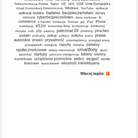
UE
USA
Unia Europejska
Telekomunikacja Polska
Twitter
UKE
Windows
Urząd Komunikacji Elektronicznej
YouTube
aplikacje
bezpieczeństwo
badania
aplikacje mobilne
biznes
cyberbezpieczeństwo
e-
cenzura
dane osobowe
commerce
iPhone
e-handel
edukacja
finanse
gry
iPad
kf12m
konkursy
inwestycje
komunikat firmy
konferencje
patronat DI
piractwo
p2p
muzyka
nols
patenty
phishing
prawa
podatki
policja
polityka
podcasty
politycy
praca
autorskie
prawo
prywatność
przedsiębiorcy
przegląd prasy
serwisy
raporty
przeglądarki
przejęcia
reklama
smartfony
społecznościowe
sklepy internetowe
spam
startupy
tablety
telefony
sprzedaż
sztuczna inteligencja
wygasl
urządzenia przenośne
wideo
komórkowe
wyniki
własność intelektualna
finansowe
wyszukiwarki
Więcej tagów