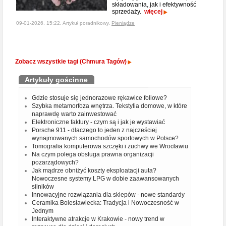
składowania, jak i efektywność
sprzedaży.
więcej
09-01-2026, 15:22, Artykuł poradnikowy,
Pieniądze
Zobacz wszystkie tagi (Chmura Tagów)
Artykuły gościnne
Gdzie stosuje się jednorazowe rękawice foliowe?
Szybka metamorfoza wnętrza. Tekstylia domowe, w które
naprawdę warto zainwestować
Elektroniczne faktury - czym są i jak je wystawiać
Porsche 911 - dlaczego to jeden z najcześciej
wynajmowanych samochodów sportowych w Polsce?
Tomografia komputerowa szczęki i żuchwy we Wrocławiu
Na czym polega obsługa prawna organizacji
pozarządowych?
Jak mądrze obniżyć koszty eksploatacji auta?
Nowoczesne systemy LPG w dobie zaawansowanych
silników
Innowacyjne rozwiązania dla sklepów - nowe standardy
Ceramika Bolesławiecka: Tradycja i Nowoczesność w
Jednym
Interaktywne atrakcje w Krakowie - nowy trend w