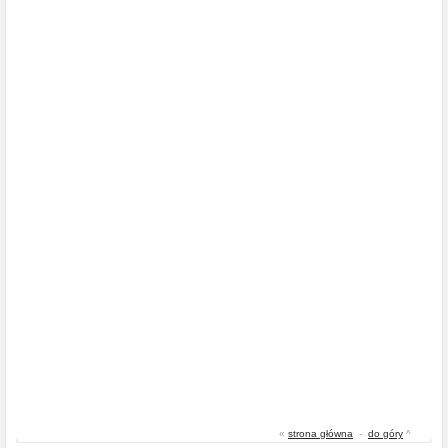
«
strona główna
-
do góry
^