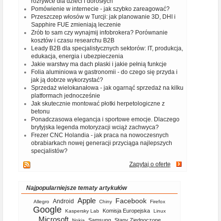
rozrywce dla dzieci i dorosłych
Pomówienie w internecie - jak szybko zareagować?
Przeszczep włosów w Turcji: jak planowanie 3D, DHI i
Sapphire FUE zmieniają leczenie
Zrób to sam czy wynajmij infobrokera? Porównanie
kosztów i czasu researchu B2B
Leady B2B dla specjalistycznych sektorów: IT, produkcja,
edukacja, energia i ubezpieczenia
Jakie warstwy ma dach płaski i jakie pełnią funkcje
Folia aluminiowa w gastronomii - do czego się przyda i
jak ją dobrze wykorzystać?
Sprzedaż wielokanałowa - jak ogarnąć sprzedaż na kilku
platformach jednocześnie
Jak skutecznie montować płotki herpetologiczne z
betonu
Ponadczasowa elegancja i sportowe emocje. Dlaczego
brytyjska legenda motoryzacji wciąż zachwyca?
Frezer CNC Holandia - jak praca na nowoczesnych
obrabiarkach nowej generacji przyciąga najlepszych
specjalistów?
Zapytaj o ofertę
Najpopularniejsze tematy artykułów
Apple
Facebook
Android
Allegro
Chiny
Firefox
Google
Komisja Europejska
Kaspersky Lab
Linux
Microsoft
Samsung
Stany Zjednoczone
Nokia