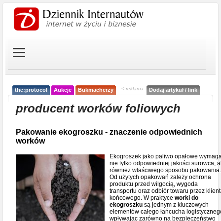
< reklama
the:protocol
Aukcje
Bukmacherzy
Dodaj artykuł / link
producent worków foliowych
Pakowanie ekogroszku - znaczenie odpowiednich
worków
Ekogroszek jako paliwo opałowe wymag
nie tylko odpowiedniej jakości surowca, a
również właściwego sposobu pakowania.
Od użytych opakowań zależy ochrona
produktu przed wilgocią, wygoda
transportu oraz odbiór towaru przez klien
końcowego. W praktyce
worki do
ekogroszku
są jednym z kluczowych
elementów całego łańcucha logistyczneg
wpływając zarówno na bezpieczeństwo