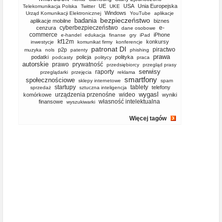
UE
USA
Unia Europejska
Telekomunikacja Polska
Twitter
UKE
Windows
Urząd Komunikacji Elektronicznej
YouTube
aplikacje
bezpieczeństwo
badania
aplikacje mobilne
biznes
cyberbezpieczeństwo
e-
cenzura
dane osobowe
commerce
iPhone
e-handel
edukacja
finanse
gry
iPad
kf12m
konkursy
inwestycje
komunikat firmy
konferencje
patronat DI
piractwo
p2p
muzyka
nols
patenty
phishing
prawa
podatki
policja
polityka
podcasty
politycy
praca
autorskie
prawo
prywatność
przedsiębiorcy
przegląd prasy
serwisy
raporty
przeglądarki
przejęcia
reklama
smartfony
społecznościowe
sklepy internetowe
spam
startupy
tablety
telefony
sprzedaż
sztuczna inteligencja
wygasl
urządzenia przenośne
wideo
komórkowe
wyniki
własność intelektualna
finansowe
wyszukiwarki
Więcej tagów