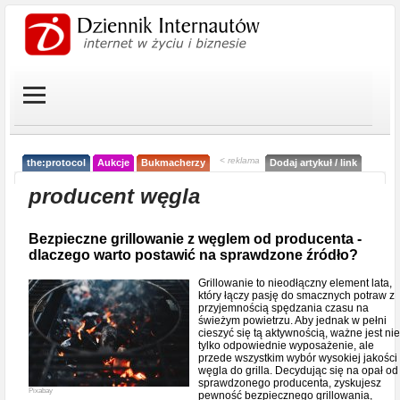
< reklama
the:protocol
Aukcje
Bukmacherzy
Dodaj artykuł / link
producent węgla
Bezpieczne grillowanie z węglem od producenta -
dlaczego warto postawić na sprawdzone źródło?
Grillowanie to nieodłączny element lata,
który łączy pasję do smacznych potraw z
przyjemnością spędzania czasu na
świeżym powietrzu. Aby jednak w pełni
cieszyć się tą aktywnością, ważne jest nie
tylko odpowiednie wyposażenie, ale
przede wszystkim wybór wysokiej jakości
węgla do grilla. Decydując się na opał od
sprawdzonego producenta, zyskujesz
Pixabay
pewność bezpiecznego grillowania,