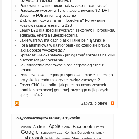
rozrywce dla dzieci i dorosłych
Pomówienie w internecie - jak szybko zareagować?
Przeszczep włosów w Turcji: jak planowanie 3D, DHI i
Sapphire FUE zmieniają leczenie
Zrób to sam czy wynajmij infobrokera? Porównanie
kosztów i czasu researchu B2B
Leady B2B dla specjalistycznych sektorów: IT, produkcja,
edukacja, energia i ubezpieczenia
Jakie warstwy ma dach płaski i jakie pełnią funkcje
Folia aluminiowa w gastronomii - do czego się przyda i
jak ją dobrze wykorzystać?
Sprzedaż wielokanałowa - jak ogarnąć sprzedaż na kilku
platformach jednocześnie
Jak skutecznie montować płotki herpetologiczne z
betonu
Ponadczasowa elegancja i sportowe emocje. Dlaczego
brytyjska legenda motoryzacji wciąż zachwyca?
Frezer CNC Holandia - jak praca na nowoczesnych
obrabiarkach nowej generacji przyciąga najlepszych
specjalistów?
Zapytaj o ofertę
Najpopularniejsze tematy artykułów
Apple
Facebook
Android
Allegro
Chiny
Firefox
Google
Komisja Europejska
Kaspersky Lab
Linux
Microsoft
Samsung
Stany Zjednoczone
Nokia