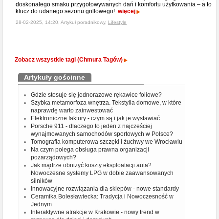
doskonałego smaku przygotowywanych dań i komfortu użytkowania – a to
klucz do udanego sezonu grillowego!
więcej
28-02-2025, 14:20, Artykuł poradnikowy,
Lifestyle
Zobacz wszystkie tagi (Chmura Tagów)
Artykuły gościnne
Gdzie stosuje się jednorazowe rękawice foliowe?
Szybka metamorfoza wnętrza. Tekstylia domowe, w które
naprawdę warto zainwestować
Elektroniczne faktury - czym są i jak je wystawiać
Porsche 911 - dlaczego to jeden z najcześciej
wynajmowanych samochodów sportowych w Polsce?
Tomografia komputerowa szczęki i żuchwy we Wrocławiu
Na czym polega obsługa prawna organizacji
pozarządowych?
Jak mądrze obniżyć koszty eksploatacji auta?
Nowoczesne systemy LPG w dobie zaawansowanych
silników
Innowacyjne rozwiązania dla sklepów - nowe standardy
Ceramika Bolesławiecka: Tradycja i Nowoczesność w
Jednym
Interaktywne atrakcje w Krakowie - nowy trend w