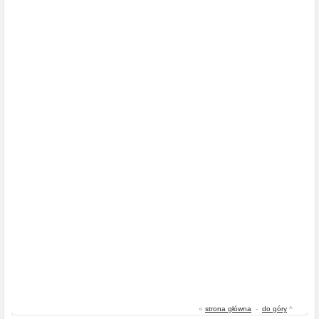
«
strona główna
-
do góry
^