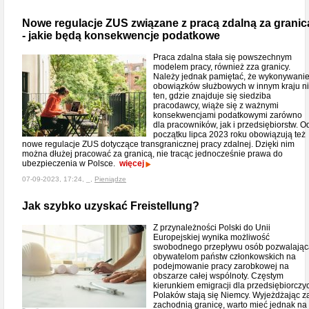
Nowe regulacje ZUS związane z pracą zdalną za granic
- jakie będą konsekwencje podatkowe
Praca zdalna stała się powszechnym
modelem pracy, również zza granicy.
Należy jednak pamiętać, że wykonywani
obowiązków służbowych w innym kraju n
ten, gdzie znajduje się siedziba
pracodawcy, wiąże się z ważnymi
konsekwencjami podatkowymi zarówno
dla pracowników, jak i przedsiębiorstw. O
początku lipca 2023 roku obowiązują też
nowe regulacje ZUS dotyczące transgranicznej pracy zdalnej. Dzięki nim
można dłużej pracować za granicą, nie tracąc jednocześnie prawa do
ubezpieczenia w Polsce.
więcej
07-09-2023, 17:24, _,
Pieniądze
Jak szybko uzyskać Freistellung?
Z przynależności Polski do Unii
Europejskiej wynika możliwość
swobodnego przepływu osób pozwalając
obywatelom państw członkowskich na
podejmowanie pracy zarobkowej na
obszarze całej wspólnoty. Częstym
kierunkiem emigracji dla przedsiębiorczy
Polaków stają się Niemcy. Wyjeżdżając z
zachodnią granicę, warto mieć jednak na