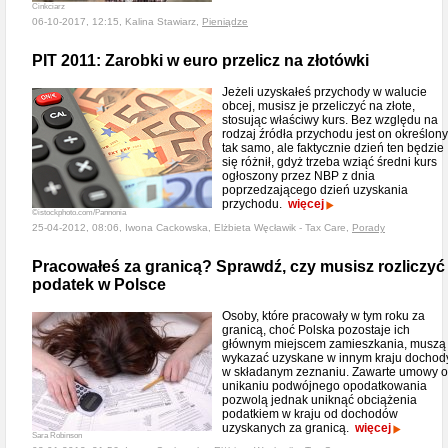
Cinkciarz
06-10-2017, 12:15, Kalina Stawiarz,
Pieniądze
PIT 2011: Zarobki w euro przelicz na złotówki
Jeżeli uzyskałeś przychody w walucie
obcej, musisz je przeliczyć na złote,
stosując właściwy kurs. Bez względu na
rodzaj źródła przychodu jest on określony
tak samo, ale faktycznie dzień ten będzie
się różnił, gdyż trzeba wziąć średni kurs
ogłoszony przez NBP z dnia
poprzedzającego dzień uzyskania
przychodu.
więcej
©istockphoto.com/Pannonia
25-04-2012, 08:06, Iwona Cackowska, Elżbieta Węcławik - Tax Care,
Porady
Pracowałeś za granicą? Sprawdź, czy musisz rozliczyć
podatek w Polsce
Osoby, które pracowały w tym roku za
granicą, choć Polska pozostaje ich
głównym miejscem zamieszkania, muszą
wykazać uzyskane w innym kraju dochod
w składanym zeznaniu. Zawarte umowy o
unikaniu podwójnego opodatkowania
pozwolą jednak uniknąć obciążenia
podatkiem w kraju od dochodów
uzyskanych za granicą.
więcej
Sara Robinson