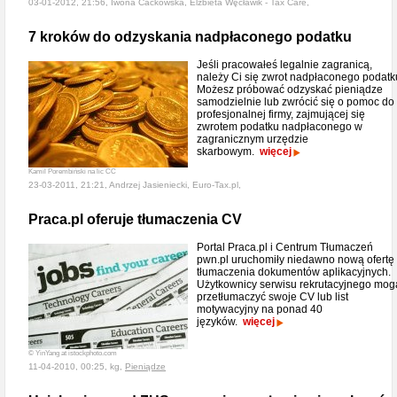
03-01-2012, 21:56, Iwona Cackowska, Elżbieta Węcławik - Tax Care,
7 kroków do odzyskania nadpłaconego podatku
Jeśli pracowałeś legalnie zagranicą,
należy Ci się zwrot nadpłaconego podatk
Możesz próbować odzyskać pieniądze
samodzielnie lub zwrócić się o pomoc do
profesjonalnej firmy, zajmującej się
zwrotem podatku nadpłaconego w
zagranicznym urzędzie
skarbowym.
więcej
Kamil Porembiński na lic CC
23-03-2011, 21:21, Andrzej Jasieniecki, Euro-Tax.pl,
Praca.pl oferuje tłumaczenia CV
Portal Praca.pl i Centrum Tłumaczeń
pwn.pl uruchomiły niedawno nową ofertę 
tłumaczenia dokumentów aplikacyjnych.
Użytkownicy serwisu rekrutacyjnego mog
przetłumaczyć swoje CV lub list
motywacyjny na ponad 40
języków.
więcej
© YinYang at istockphoto.com
11-04-2010, 00:25, kg,
Pieniądze