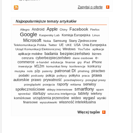
Zapytaj o ofertę
Najpopularniejsze tematy artykułów
Apple
Facebook
Android
Allegro
Chiny
Firefox
Google
Komisja Europejska
Kaspersky Lab
Linux
Microsoft
Samsung
Stany Zjednoczone
Nokia
UE
USA
Unia Europejska
Telekomunikacja Polska
Twitter
UKE
Windows
Urząd Komunikacji Elektronicznej
YouTube
aplikacje
bezpieczeństwo
badania
aplikacje mobilne
biznes
cyberbezpieczeństwo
e-
cenzura
dane osobowe
commerce
iPhone
e-handel
edukacja
finanse
gry
iPad
kf12m
konkursy
inwestycje
komunikat firmy
konferencje
patronat DI
piractwo
p2p
muzyka
nols
patenty
phishing
prawa
podatki
policja
polityka
podcasty
politycy
praca
autorskie
prawo
prywatność
przedsiębiorcy
przegląd prasy
serwisy
raporty
przeglądarki
przejęcia
reklama
smartfony
społecznościowe
sklepy internetowe
spam
startupy
tablety
telefony
sprzedaż
sztuczna inteligencja
wygasl
urządzenia przenośne
wideo
komórkowe
wyniki
własność intelektualna
finansowe
wyszukiwarki
Więcej tagów