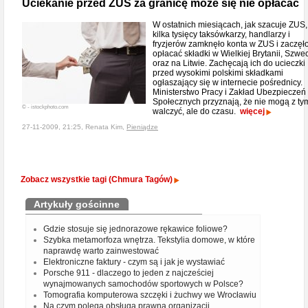
Uciekanie przed ZUS za granicę może się nie opłacać
W ostatnich miesiącach, jak szacuje ZUS,
kilka tysięcy taksówkarzy, handlarzy i
fryzjerów zamknęło konta w ZUS i zaczęł
opłacać składki w Wielkiej Brytanii, Szwec
oraz na Litwie. Zachęcają ich do ucieczki
przed wysokimi polskimi składkami
ogłaszający się w internecie pośrednicy.
Ministerstwo Pracy i Zakład Ubezpieczeń
Społecznych przyznają, że nie mogą z ty
© - istockphoto.com
walczyć, ale do czasu.
więcej
27-11-2009, 21:25, Renata Kim,
Pieniądze
Zobacz wszystkie tagi (Chmura Tagów)
Artykuły gościnne
Gdzie stosuje się jednorazowe rękawice foliowe?
Szybka metamorfoza wnętrza. Tekstylia domowe, w które
naprawdę warto zainwestować
Elektroniczne faktury - czym są i jak je wystawiać
Porsche 911 - dlaczego to jeden z najcześciej
wynajmowanych samochodów sportowych w Polsce?
Tomografia komputerowa szczęki i żuchwy we Wrocławiu
Na czym polega obsługa prawna organizacji