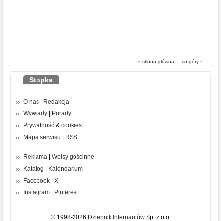
«
strona główna
-
do góry
^
Stopka
O nas
|
Redakcja
Wywiady
|
Porady
Prywatność
&
cookies
Mapa serwisu
|
RSS
Reklama
|
Wpisy gościnne
Katalog
|
Kalendarium
Facebook
|
X
Instagram
|
Pinterest
© 1998-2026
Dziennik Internautów
Sp. z o.o.