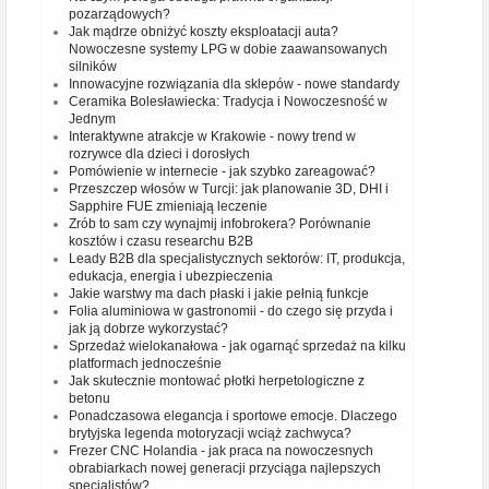
pozarządowych?
Jak mądrze obniżyć koszty eksploatacji auta?
Nowoczesne systemy LPG w dobie zaawansowanych
silników
Innowacyjne rozwiązania dla sklepów - nowe standardy
Ceramika Bolesławiecka: Tradycja i Nowoczesność w
Jednym
Interaktywne atrakcje w Krakowie - nowy trend w
rozrywce dla dzieci i dorosłych
Pomówienie w internecie - jak szybko zareagować?
Przeszczep włosów w Turcji: jak planowanie 3D, DHI i
Sapphire FUE zmieniają leczenie
Zrób to sam czy wynajmij infobrokera? Porównanie
kosztów i czasu researchu B2B
Leady B2B dla specjalistycznych sektorów: IT, produkcja,
edukacja, energia i ubezpieczenia
Jakie warstwy ma dach płaski i jakie pełnią funkcje
Folia aluminiowa w gastronomii - do czego się przyda i
jak ją dobrze wykorzystać?
Sprzedaż wielokanałowa - jak ogarnąć sprzedaż na kilku
platformach jednocześnie
Jak skutecznie montować płotki herpetologiczne z
betonu
Ponadczasowa elegancja i sportowe emocje. Dlaczego
brytyjska legenda motoryzacji wciąż zachwyca?
Frezer CNC Holandia - jak praca na nowoczesnych
obrabiarkach nowej generacji przyciąga najlepszych
specjalistów?