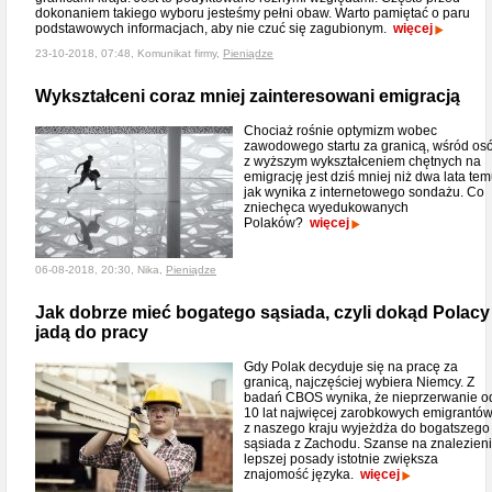
dokonaniem takiego wyboru jesteśmy pełni obaw. Warto pamiętać o paru
podstawowych informacjach, aby nie czuć się zagubionym.
więcej
23-10-2018, 07:48, Komunikat firmy,
Pieniądze
Wykształceni coraz mniej zainteresowani emigracją
Chociaż rośnie optymizm wobec
zawodowego startu za granicą, wśród os
z wyższym wykształceniem chętnych na
emigrację jest dziś mniej niż dwa lata tem
jak wynika z internetowego sondażu. Co
zniechęca wyedukowanych
Polaków?
więcej
06-08-2018, 20:30, Nika,
Pieniądze
Jak dobrze mieć bogatego sąsiada, czyli dokąd Polacy
jadą do pracy
Gdy Polak decyduje się na pracę za
granicą, najczęściej wybiera Niemcy. Z
badań CBOS wynika, że nieprzerwanie o
10 lat najwięcej zarobkowych emigrantó
z naszego kraju wyjeżdża do bogatszego
sąsiada z Zachodu. Szanse na znalezien
lepszej posady istotnie zwiększa
znajomość języka.
więcej