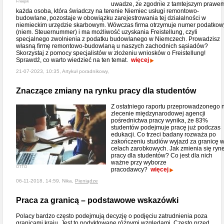
Freepik
uwadze, że zgodnie z tamtejszym prawe
każda osoba, która świadczy na terenie Niemiec usługi remontowo-
budowlane, pozostaje w obowiązku zarejestrowania tej działalności w
niemieckim urzędzie skarbowym. Wówczas firma otrzymuje numer podatkow
(niem. Steuernummer) i ma możliwość uzyskania Freistellung, czyli
specjalnego zwolnienia z podatku budowlanego w Niemczech. Prowadzisz
własną firmę remontowo-budowlaną u naszych zachodnich sąsiadów?
Skorzystaj z pomocy specjalistów w złożeniu wniosków o Freistellung!
Sprawdź, co warto wiedzieć na ten temat.
więcej
21-07-2023, 10:35, Artykuł poradnikowy,
Znaczące zmiany na rynku pracy dla studentów
Z ostatniego raportu przeprowadzonego 
zlecenie międzynarodowej agencji
pośrednictwa pracy wynika, że 83%
studentów podejmuje pracę już podczas
edukacji. Co trzeci badany rozważa po
zakończeniu studiów wyjazd za granicę 
celach zarobkowych. Jak zmienia się ryn
pracy dla studentów? Co jest dla nich
ważne przy wyborze
OTTO
pracodawcy?
więcej
06-11-2018, 14:59, Nika,
Pieniądze
Praca za granicą – podstawowe wskazówki
Polacy bardzo często podejmują decyzję o podjęciu zatrudnienia poza
granicami kraju. Jest to podyktowane różnymi względami. Często przed