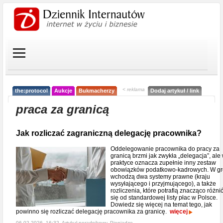
< reklama
the:protocol
Aukcje
Bukmacherzy
Dodaj artykuł / link
praca za granicą
Jak rozliczać zagraniczną delegację pracownika?
Oddelegowanie pracownika do pracy za
granicą brzmi jak zwykła „delegacja”, ale
praktyce oznacza zupełnie inny zestaw
obowiązków podatkowo-kadrowych. W gr
wchodzą dwa systemy prawne (kraju
wysyłającego i przyjmującego), a także
rozliczenia, które potrafią znacząco różni
się od standardowej listy płac w Polsce.
Dowiedz się więcej na temat tego, jak
powinno się rozliczać delegację pracownika za granicę.
więcej
06-02-2026, 16:32, Artykuł poradnikowy,
Pieniądze