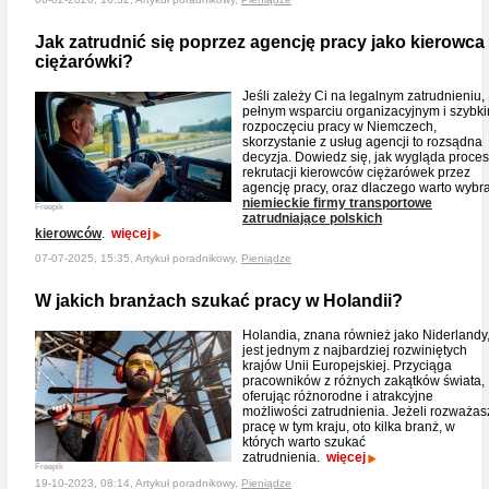
Jak zatrudnić się poprzez agencję pracy jako kierowca
ciężarówki?
Jeśli zależy Ci na legalnym zatrudnieniu,
pełnym wsparciu organizacyjnym i szybk
rozpoczęciu pracy w Niemczech,
skorzystanie z usług agencji to rozsądna
decyzja. Dowiedz się, jak wygląda proces
rekrutacji kierowców ciężarówek przez
agencję pracy, oraz dlaczego warto wybr
niemieckie firmy transportowe
Freepik
zatrudniające polskich
kierowców
.
więcej
07-07-2025, 15:35, Artykuł poradnikowy,
Pieniądze
W jakich branżach szukać pracy w Holandii?
Holandia, znana również jako Niderlandy
jest jednym z najbardziej rozwiniętych
krajów Unii Europejskiej. Przyciąga
pracowników z różnych zakątków świata,
oferując różnorodne i atrakcyjne
możliwości zatrudnienia. Jeżeli rozważas
pracę w tym kraju, oto kilka branż, w
których warto szukać
zatrudnienia.
więcej
Freepik
19-10-2023, 08:14, Artykuł poradnikowy,
Pieniądze