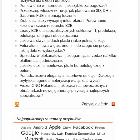
rozrywce dla dzieci i dorosłych
Pomówienie w internecie - jak szybko zareagować?
Przeszczep włosów w Turcji: jak planowanie 3D, DHI i
Sapphire FUE zmieniają leczenie
Zrób to sam czy wynajmij infobrokera? Porównanie
kosztów i czasu researchu B2B
Leady B2B dla specjalistycznych sektorów: IT, produkcja,
edukacja, energia i ubezpieczenia
Jakie warstwy ma dach płaski i jakie pełnią funkcje
Folia aluminiowa w gastronomii - do czego się przyda i
jak ją dobrze wykorzystać?
Sprzedaż wielokanałowa - jak ogarnąć sprzedaż na kilku
platformach jednocześnie
Jak skutecznie montować płotki herpetologiczne z
betonu
Ponadczasowa elegancja i sportowe emocje. Dlaczego
brytyjska legenda motoryzacji wciąż zachwyca?
Frezer CNC Holandia - jak praca na nowoczesnych
obrabiarkach nowej generacji przyciąga najlepszych
specjalistów?
Zapytaj o ofertę
Najpopularniejsze tematy artykułów
Apple
Facebook
Android
Allegro
Chiny
Firefox
Google
Komisja Europejska
Kaspersky Lab
Linux
Microsoft
Samsung
Stany Zjednoczone
Nokia