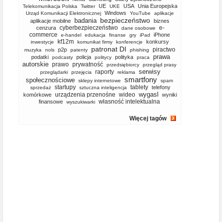
UE
USA
Unia Europejska
Telekomunikacja Polska
Twitter
UKE
Windows
Urząd Komunikacji Elektronicznej
YouTube
aplikacje
bezpieczeństwo
badania
aplikacje mobilne
biznes
cyberbezpieczeństwo
e-
cenzura
dane osobowe
commerce
iPhone
e-handel
edukacja
finanse
gry
iPad
kf12m
konkursy
inwestycje
komunikat firmy
konferencje
patronat DI
piractwo
p2p
muzyka
nols
patenty
phishing
prawa
podatki
policja
polityka
podcasty
politycy
praca
autorskie
prawo
prywatność
przedsiębiorcy
przegląd prasy
serwisy
raporty
przeglądarki
przejęcia
reklama
smartfony
społecznościowe
sklepy internetowe
spam
startupy
tablety
telefony
sprzedaż
sztuczna inteligencja
wygasl
urządzenia przenośne
wideo
komórkowe
wyniki
własność intelektualna
finansowe
wyszukiwarki
Więcej tagów