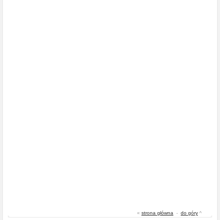
«
strona główna
-
do góry
^