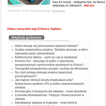
trwa 44 minuty - dokładnie tyle, ile klienci
spędzają na zakupach.
więcej
materiały prasowe
28-01-2026, 19:08, Krzysztof Gontarek,
Technologie
Zobacz wszystkie tagi (Chmura Tagów)
Artykuły gościnne
Gdzie stosuje się jednorazowe rękawice foliowe?
Szybka metamorfoza wnętrza. Tekstylia domowe, w które
naprawdę warto zainwestować
Elektroniczne faktury - czym są i jak je wystawiać
Porsche 911 - dlaczego to jeden z najcześciej
wynajmowanych samochodów sportowych w Polsce?
Tomografia komputerowa szczęki i żuchwy we Wrocławiu
Na czym polega obsługa prawna organizacji
pozarządowych?
Jak mądrze obniżyć koszty eksploatacji auta?
Nowoczesne systemy LPG w dobie zaawansowanych
silników
Innowacyjne rozwiązania dla sklepów - nowe standardy
Ceramika Bolesławiecka: Tradycja i Nowoczesność w
Jednym
Interaktywne atrakcje w Krakowie - nowy trend w