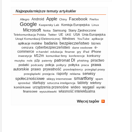
Najpopularniejsze tematy artykułów
Apple
Facebook
Android
Allegro
Chiny
Firefox
Google
Komisja Europejska
Kaspersky Lab
Linux
Microsoft
Samsung
Stany Zjednoczone
Nokia
UE
USA
Unia Europejska
Telekomunikacja Polska
Twitter
UKE
Windows
Urząd Komunikacji Elektronicznej
YouTube
aplikacje
bezpieczeństwo
badania
aplikacje mobilne
biznes
cyberbezpieczeństwo
e-
cenzura
dane osobowe
commerce
iPhone
e-handel
edukacja
finanse
gry
iPad
kf12m
konkursy
inwestycje
komunikat firmy
konferencje
patronat DI
piractwo
p2p
muzyka
nols
patenty
phishing
prawa
podatki
policja
polityka
podcasty
politycy
praca
autorskie
prawo
prywatność
przedsiębiorcy
przegląd prasy
serwisy
raporty
przeglądarki
przejęcia
reklama
smartfony
społecznościowe
sklepy internetowe
spam
startupy
tablety
telefony
sprzedaż
sztuczna inteligencja
wygasl
urządzenia przenośne
wideo
komórkowe
wyniki
własność intelektualna
finansowe
wyszukiwarki
Więcej tagów