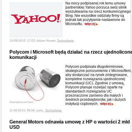
Na mocy podpisanej rok temu umowy
partnerskiej Yahoo porzuca swój silnik
wyszukiwania na rzecz konkurencyjnego
Bing. Nie wszystkie oddziały firmy są
jednak tak pozytywnie nastawione do
Microsoftu.
więcej
19-08-2010, 17:02, Adrian Nowak,
Technologie
Polycom i Microsoft będą działać na rzecz ujednolicone
komunikacji
Polycom podpisała długoterminowe,
strategiczne porozumienie z Microsoftem,
aby dostarczać na rynek zintegrowane,
kompletne rozwiązania ujednoliconej
komunikacji (UC). Zgodnie z umową,
Polycom planuje rozwijać oparte na
standardach rozwiązania UC
przeznaczone zarówno dla małych i
średnich przedsiębiorstw, jak i dużych
©istockphoto.com/iLexx
instytucji rządowych.
więcej
11-08-2010, 09:56, paku,
Technologie
General Motors odnawia umowę z HP o wartości 2 mld
USD