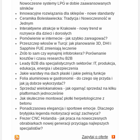
Nowoczesne systemy LPG w dobie zaawansowanych
silników
Innowacyjne rozwiązania dla sklepów - nowe standardy
Ceramika Bolesławiecka: Tradycja i Nowoczesność w
Jednym
Interaktywne atrakcje w Krakowie - nowy trend w
rozrywce dla dzieci i dorosłych
Pomówienie w internecie - jak szybko zareagować?
Przeszczep włosów w Turcji: jak planowanie 3D, DHI i
Sapphire FUE zmieniają leczenie
Zrób to sam czy wynajmij infobrokera? Porównanie
kosztów i czasu researchu B2B
Leady B2B dla specjalistycznych sektorów: IT, produkcja,
edukacja, energia i ubezpieczenia
Jakie warstwy ma dach płaski i jakie pełnią funkcje
Folia aluminiowa w gastronomii - do czego się przyda i
jak ją dobrze wykorzystać?
Sprzedaż wielokanałowa - jak ogarnąć sprzedaż na kilku
platformach jednocześnie
Jak skutecznie montować płotki herpetologiczne z
betonu
Ponadczasowa elegancja i sportowe emocje. Dlaczego
brytyjska legenda motoryzacji wciąż zachwyca?
Frezer CNC Holandia - jak praca na nowoczesnych
obrabiarkach nowej generacji przyciąga najlepszych
specjalistów?
Zapytaj o ofertę