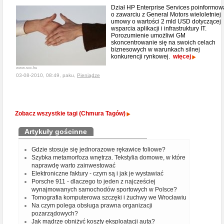
Dział HP Enterprise Services poinformow
o zawarciu z General Motors wieloletniej
umowy o wartości 2 mld USD dotyczącej
wsparcia aplikacji i infrastruktury IT.
Porozumienie umożliwi GM
skoncentrowanie się na swoich celach
biznesowych w warunkach silnej
konkurencji rynkowej.
więcej
www.sxc.hu
03-08-2010, 08:49, paku,
Pieniądze
Zobacz wszystkie tagi (Chmura Tagów)
Artykuły gościnne
Gdzie stosuje się jednorazowe rękawice foliowe?
Szybka metamorfoza wnętrza. Tekstylia domowe, w które
naprawdę warto zainwestować
Elektroniczne faktury - czym są i jak je wystawiać
Porsche 911 - dlaczego to jeden z najcześciej
wynajmowanych samochodów sportowych w Polsce?
Tomografia komputerowa szczęki i żuchwy we Wrocławiu
Na czym polega obsługa prawna organizacji
pozarządowych?
Jak mądrze obniżyć koszty eksploatacji auta?