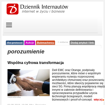
< reklama
the:protocol
Aukcje
Bukmacherzy
Dodaj artykuł / link
porozumienie
Wspólna cyfrowa transformacja
Dell EMC oraz Orange, podpisały
porozumienie, które mówi o wspólnym
wspieraniu rozwoju rozproszonej
architektury chmurowej oraz poszerzaniu
możliwości, które stworzy pojawienie się
sieci 5G. Firmy planują współpracę międ
innymi w zakresie definiowania i
opracowywania przypadków użycia
technologii brzegowych, modeli
rawpixal/pixabay
biznesowych i proof-of-concept.
więcej
02-05-2019, 19:38, Nika,
Pieniądze