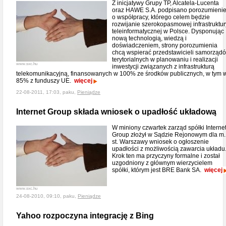
Z inicjatywy Grupy TP, Alcatela-Lucenta
oraz HAWE S.A. podpisano porozumieni
o współpracy, którego celem będzie
rozwijanie szerokopasmowej infrastruktur
teleinformatycznej w Polsce. Dysponując
nową technologią, wiedzą i
doświadczeniem, strony porozumienia
chcą wspierać przedstawicieli samorząd
terytorialnych w planowaniu i realizacji
www.sxc.hu
inwestycji związanych z infrastrukturą
telekomunikacyjną, finansowanych w 100% ze środków publicznych, w tym 
85% z funduszy UE.
więcej
22-08-2011, 17:03, paku,
Pieniądze
Internet Group składa wniosek o upadłość układową
W miniony czwartek zarząd spółki Interne
Group złożył w Sądzie Rejonowym dla m.
st. Warszawy wniosek o ogłoszenie
upadłości z możliwością zawarcia układu
Krok ten ma przyczyny formalne i został
uzgodniony z głównym wierzycielem
spółki, którym jest BRE Bank SA.
więcej
www.sxc.hu
24-08-2010, 09:10, paku,
Pieniądze
Yahoo rozpoczyna integrację z Bing