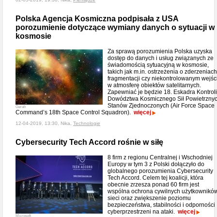
Polska Agencja Kosmiczna podpisała z USA
porozumienie dotyczące wymiany danych o sytuacji w
kosmosie
Za sprawą porozumienia Polska uzyska
dostęp do danych i usług związanych ze
świadomością sytuacyjną w kosmosie,
takich jak m.in. ostrzeżenia o zderzeniach
fragmentacji czy niekontrolowanym wejśc
w atmosferę obiektów satelitarnych.
Zapewniać je będzie 18. Eskadra Kontroli
Dowództwa Kosmicznego Sił Powietrzny
Stanów Zjednoczonych (Air Force Space
Geralt
Command’s 18th Space Control Squadron).
więcej
12-04-2019, 13:30, Nika,
Technologie
Cybersecurity Tech Accord rośnie w siłę
8 firm z regionu Centralnej i Wschodniej
Europy w tym 3 z Polski dołączyło do
globalnego porozumienia Cybersecurity
Tech Accord. Celem tej koalicji, która
obecnie zrzesza ponad 60 firm jest
wspólna ochrona cywilnych użytkownikó
sieci oraz zwiększenie poziomu
bezpieczeństwa, stabilności i odporności
cyberprzestrzeni na ataki.
więcej
Microsoft