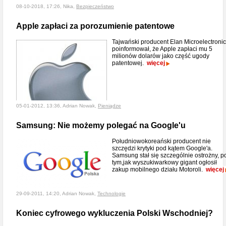
08-10-2018, 17:26, Nika,
Bezpieczeństwo
Apple zapłaci za porozumienie patentowe
Tajwański producent Elan Microelectroni
poinformował, że Apple zapłaci mu 5
milionów dolarów jako część ugody
patentowej.
więcej
05-01-2012, 13:36, Adrian Nowak,
Pieniądze
Samsung: Nie możemy polegać na Google'u
Południowokoreański producent nie
szczędzi krytyki pod kątem Google'a.
Samsung stał się szczególnie ostrożny, p
tym,jak wyszukiwarkowy gigant ogłosił
zakup mobilnego działu Motoroli.
więcej
29-09-2011, 14:20, Adrian Nowak,
Technologie
Koniec cyfrowego wykluczenia Polski Wschodniej?