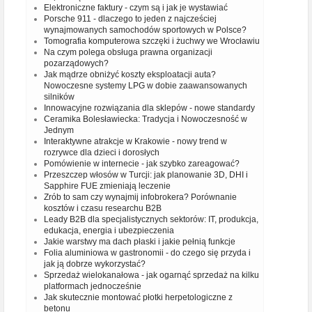
Elektroniczne faktury - czym są i jak je wystawiać
Porsche 911 - dlaczego to jeden z najcześciej
wynajmowanych samochodów sportowych w Polsce?
Tomografia komputerowa szczęki i żuchwy we Wrocławiu
Na czym polega obsługa prawna organizacji
pozarządowych?
Jak mądrze obniżyć koszty eksploatacji auta?
Nowoczesne systemy LPG w dobie zaawansowanych
silników
Innowacyjne rozwiązania dla sklepów - nowe standardy
Ceramika Bolesławiecka: Tradycja i Nowoczesność w
Jednym
Interaktywne atrakcje w Krakowie - nowy trend w
rozrywce dla dzieci i dorosłych
Pomówienie w internecie - jak szybko zareagować?
Przeszczep włosów w Turcji: jak planowanie 3D, DHI i
Sapphire FUE zmieniają leczenie
Zrób to sam czy wynajmij infobrokera? Porównanie
kosztów i czasu researchu B2B
Leady B2B dla specjalistycznych sektorów: IT, produkcja,
edukacja, energia i ubezpieczenia
Jakie warstwy ma dach płaski i jakie pełnią funkcje
Folia aluminiowa w gastronomii - do czego się przyda i
jak ją dobrze wykorzystać?
Sprzedaż wielokanałowa - jak ogarnąć sprzedaż na kilku
platformach jednocześnie
Jak skutecznie montować płotki herpetologiczne z
betonu