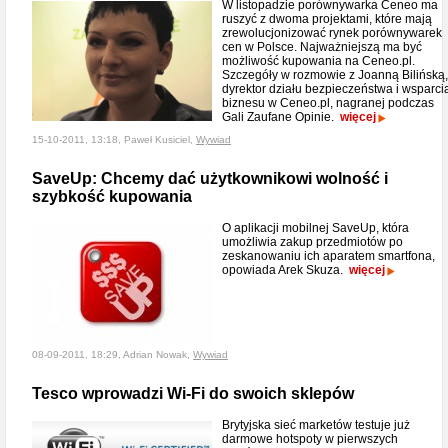
W listopadzie porównywarka Ceneo ma
ruszyć z dwoma projektami, które mają
zrewolucjonizować rynek porównywarek
cen w Polsce. Najważniejszą ma być
możliwość kupowania na Ceneo.pl.
Szczegóły w rozmowie z Joanną Bilińską,
dyrektor działu bezpieczeństwa i wsparci
biznesu w Ceneo.pl, nagranej podczas
Gali Zaufane Opinie.
więcej
15-10-2011, 13:18, Paweł Kusiciel,
Wywiad
SaveUp: Chcemy dać użytkownikowi wolność i
szybkość kupowania
O aplikacji mobilnej SaveUp, która
umożliwia zakup przedmiotów po
zeskanowaniu ich aparatem smartfona,
opowiada Arek Skuza.
więcej
08-09-2011, 18:29, Adrian Nowak,
Wywiad
Tesco wprowadzi Wi-Fi do swoich sklepów
Brytyjska sieć marketów testuje już
darmowe hotspoty w pierwszych