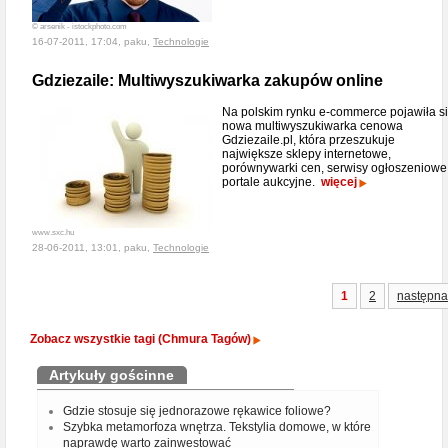
© arsenik - istockphoto.com
16-07-2011, 17:04, paku,
Technologie
Gdziezaile: Multiwyszukiwarka zakupów online
Na polskim rynku e-commerce pojawiła s
nowa multiwyszukiwarka cenowa
Gdziezaile.pl, która przeszukuje
największe sklepy internetowe,
porównywarki cen, serwisy ogłoszeniowe 
portale aukcyjne.
więcej
www.sxc.hu
28-06-2011, 13:01, paku,
Technologie
1
2
następna
Zobacz wszystkie tagi (Chmura Tagów)
Artykuły gościnne
Gdzie stosuje się jednorazowe rękawice foliowe?
Szybka metamorfoza wnętrza. Tekstylia domowe, w które
naprawdę warto zainwestować