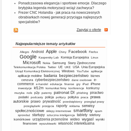
Ponadczasowa elegancja i sportowe emocje. Dlaczego
brytyjska legenda motoryzacji wciąż zachwyca?
Frezer CNC Holandia - jak praca na nowoczesnych
obrabiarkach nowej generacji przyciąga najlepszych
specjalistów?
Zapytaj o ofertę
Najpopularniejsze tematy artykułów
Apple
Facebook
Android
Allegro
Chiny
Firefox
Google
Komisja Europejska
Kaspersky Lab
Linux
Microsoft
Samsung
Stany Zjednoczone
Nokia
UE
USA
Unia Europejska
Telekomunikacja Polska
Twitter
UKE
Windows
Urząd Komunikacji Elektronicznej
YouTube
aplikacje
bezpieczeństwo
badania
aplikacje mobilne
biznes
cyberbezpieczeństwo
e-
cenzura
dane osobowe
commerce
iPhone
e-handel
edukacja
finanse
gry
iPad
kf12m
konkursy
inwestycje
komunikat firmy
konferencje
patronat DI
piractwo
p2p
muzyka
nols
patenty
phishing
prawa
podatki
policja
polityka
podcasty
politycy
praca
autorskie
prawo
prywatność
przedsiębiorcy
przegląd prasy
serwisy
raporty
przeglądarki
przejęcia
reklama
smartfony
społecznościowe
sklepy internetowe
spam
startupy
tablety
telefony
sprzedaż
sztuczna inteligencja
wygasl
urządzenia przenośne
wideo
komórkowe
wyniki
własność intelektualna
finansowe
wyszukiwarki