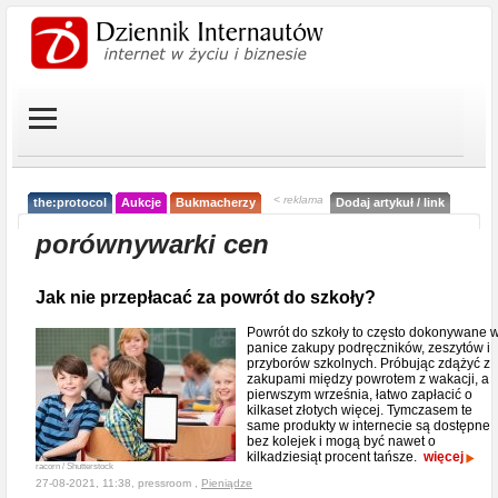
< reklama
the:protocol
Aukcje
Bukmacherzy
Dodaj artykuł / link
porównywarki cen
Jak nie przepłacać za powrót do szkoły?
Powrót do szkoły to często dokonywane 
panice zakupy podręczników, zeszytów i
przyborów szkolnych. Próbując zdążyć z
zakupami między powrotem z wakacji, a
pierwszym września, łatwo zapłacić o
kilkaset złotych więcej. Tymczasem te
same produkty w internecie są dostępne
bez kolejek i mogą być nawet o
kilkadziesiąt procent tańsze.
więcej
racorn / Shutterstock
27-08-2021, 11:38, pressroom ,
Pieniądze