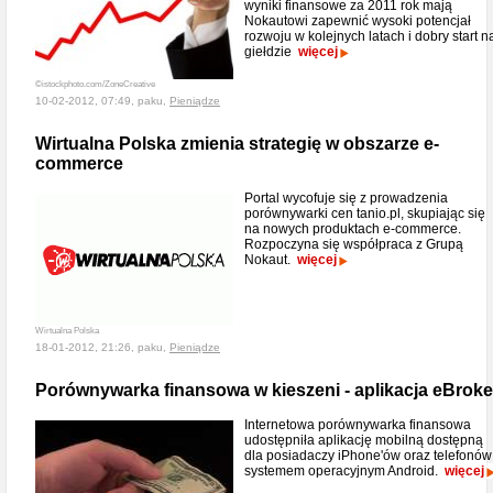
wyniki finansowe za 2011 rok mają
Nokautowi zapewnić wysoki potencjał
rozwoju w kolejnych latach i dobry start n
giełdzie
więcej
©istockphoto.com/ZoneCreative
10-02-2012, 07:49, paku,
Pieniądze
Wirtualna Polska zmienia strategię w obszarze e-
commerce
Portal wycofuje się z prowadzenia
porównywarki cen tanio.pl, skupiając się
na nowych produktach e-commerce.
Rozpoczyna się współpraca z Grupą
Nokaut.
więcej
Wirtualna Polska
18-01-2012, 21:26, paku,
Pieniądze
Porównywarka finansowa w kieszeni - aplikacja eBroke
Internetowa porównywarka finansowa
udostępniła aplikację mobilną dostępną
dla posiadaczy iPhone'ów oraz telefonów
systemem operacyjnym Android.
więcej