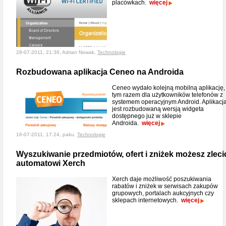
placówkach.
więcej
28-07-2011, 21:36, Adrian Nowak,
Technologie
Rozbudowana aplikacja Ceneo na Androida
Ceneo wydało kolejną mobilną aplikację,
tym razem dla użytkowników telefonów z
systemem operacyjnym Android. Aplikacj
jest rozbudowaną wersją widgeta
dostępnego już w sklepie
Androida.
więcej
16-07-2011, 17:24, paku,
Technologie
Wyszukiwanie przedmiotów, ofert i zniżek możesz zleci
automatowi Xerch
Xerch daje możliwość poszukiwania
rabatów i zniżek w serwisach zakupów
grupowych, portalach aukcyjnych czy
sklepach internetowych.
więcej