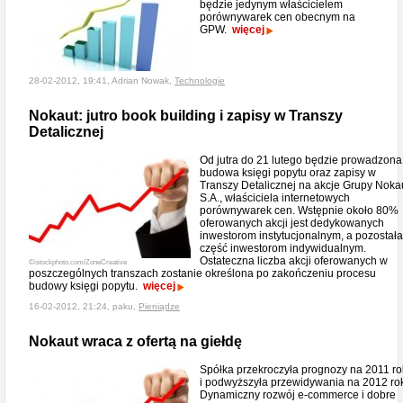
będzie jedynym właścicielem
porównywarek cen obecnym na
GPW.
więcej
28-02-2012, 19:41, Adrian Nowak,
Technologie
Nokaut: jutro book building i zapisy w Transzy
Detalicznej
Od jutra do 21 lutego będzie prowadzona
budowa księgi popytu oraz zapisy w
Transzy Detalicznej na akcje Grupy Noka
S.A., właściciela internetowych
porównywarek cen. Wstępnie około 80%
oferowanych akcji jest dedykowanych
inwestorom instytucjonalnym, a pozostała
część inwestorom indywidualnym.
Ostateczna liczba akcji oferowanych w
©istockphoto.com/ZoneCreative
poszczególnych transzach zostanie określona po zakończeniu procesu
budowy księgi popytu.
więcej
16-02-2012, 21:24, paku,
Pieniądze
Nokaut wraca z ofertą na giełdę
Spółka przekroczyła prognozy na 2011 ro
i podwyższyła przewidywania na 2012 ro
Dynamiczny rozwój e-commerce i dobre