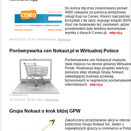
Do końca stycznia zrealizowano ponad
4000 zakupów za pomocą pilotażowej
usługi Kup na Ceneo. Klienci najczęściej
korzystali z tej opcji, kupując książki (60%
choć nie brakowało też zamówień, gdzie
przedmiotem były telefony komórkowe -
wynika z danych Ceneo.pl.
więcej
06-03-2012, 12:33, Paweł Kusiciel,
Pieniądze
Porównywarka cen Nokaut.pl w Wirtualnej Polsce
Porównywarka cen Nokaut.pl znalazła
stałe miejsce na stronie głównej Wirtualn
Polski. Realizacja tego projektu wieńczy
pierwszy etap strategii Grupy Nokaut,
zakładającej budowę przewag
biznesowych w segmencie porównyware
internetowych.
więcej
© istockphoto.com
02-03-2012, 09:45, paku,
Pieniądze
Grupa Nokaut o krok bliżej GPW
Zakończono przydzielanie akcji w ofercie
publicznej Grupy Nokaut SA. Jeden z
największych graczy e-commerce w Pols