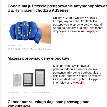
Google ma już trzecie postępowanie antymonopolowe
UE. Tym razem chodzi o AdSense
Od teraz Google walczy z Komisją
Europejską na trzech frontach. Do
postępowań w sprawie porównywarki i
Androida dołączyło kolejne, tym razem
dotyczące reklam online.
więcej
Shutterstock.com
15-07-2016, 07:59, Marcin Maj,
Pieniądze
Możesz porównać ceny e-booków
Kilka dni temu wystartowała
prawdopodobnie pierwsza polska
porównywarka cen e-booków. Można
dzięki niej sprawdzić ceny 42 tysięcy
książek elektronicznych z 8 księgarń
internetowych.
więcej
21-03-2012, 08:42, paku,
Technologie
Ceneo: nasza usługa daje nam przewagę nad
konkurencją