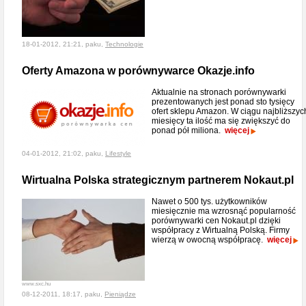
18-01-2012, 21:21, paku,
Technologie
Oferty Amazona w porównywarce Okazje.info
Aktualnie na stronach porównywarki
prezentowanych jest ponad sto tysięcy
ofert sklepu Amazon. W ciągu najbliższyc
miesięcy ta ilość ma się zwiększyć do
ponad pół miliona.
więcej
04-01-2012, 21:02, paku,
Lifestyle
Wirtualna Polska strategicznym partnerem Nokaut.pl
Nawet o 500 tys. użytkowników
miesięcznie ma wzrosnąć popularność
porównywarki cen Nokaut.pl dzięki
współpracy z Wirtualną Polską. Firmy
wierzą w owocną współpracę.
więcej
www.sxc.hu
08-12-2011, 18:17, paku,
Pieniądze