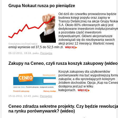
Grupa Nokaut rusza po pieniądze
Od dziś do czwartku prowadzona będzie
budowa księgi popytu oraz zapisy w
Transzy Detalicznej na akcje Grupy Noka
S.A. Około 80% oferowanych akcji jest
dedykowane inwestorom instytucjonalny
a pozostała część inwestorom
indywidualnym. Główni akcjonariusze
zobowiązali się do niezbywania swoich
akcji przez 12 miesięcy. Wartość nowej
©istockphoto.com/ZoneCreative
emisji wyniesie od 37,5 do 52,5 mln zł.
więcej
06-12-2011, 18:24, paku,
Pieniądze
Zakupy na Ceneo, czyli rusza koszyk zakupowy (wideo
Koszyk zakupowy dla użytkowników
porównywarki ma być wygodniejszą form
zakupów, a dla sprzedających kolejnym
źródłem dochodów. Opcja „Kup na Ceneo
dostępna jest już w kilku
kategoriach.
więcej
15-11-2011, 12:43, paku,
Pieniądze
Ceneo zdradza sekretne projekty. Czy będzie rewolucj
na rynku porównywarek? (wideo)