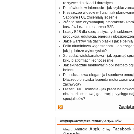
rozrywce dla dzieci i dorosłych
Pomówienie w internecie - jak szybko zar
Przeszczep włosów w Turcji: jak planowanie
Sapphire FUE zmieniają leczenie
Zrób to sam czy wynajmij infobrokera? Por
kosztów i czasu researchu B2B
Leady B2B dla specjalistycznych sektorów: I
produkcja, edukacja, energia i ubezpieczen
Jakie warstwy ma dach płaski i jakie pełnią 
Folia aluminiowa w gastronomii - do czego s
jak ją dobrze wykorzystać?
Sprzedaż wielokanałowa - jak ogarnąć spr
kilku platformach jednocześnie
Jak skutecznie montować płotki herpetologi
betonu
Ponadczasowa elegancja i sportowe emocj
Dlaczego brytyjska legenda motoryzacji wc
zachwyca?
Frezer CNC Holandia - jak praca na nowoc
obrabiarkach nowej generacji przyciąga na
specjalistów?
Zapytaj o
Najpopularniejsze tematy artykułów
Apple
Facebook
Android
Allegro
Chiny