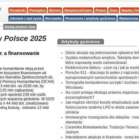
Poradniki
Pieniądze
Biznes
Bezpieczeństwo
Prawo
Dom
Nauka i T
Zdrowie i styl życia
Rozrywka
Pressroom i artykuły gościnne
Wydarzenia 
a
Dodaj artykuł / link
 Polsce 2025
Artykuły gościnne
r. a finansowanie
Gdzie stosuje się jednorazowe rękawice fo
Szybka metamorfoza wnętrza. Tekstylia do
które naprawdę warto zainwestować
Elektroniczne faktury - czym są i jak je wys
e humanitarne stoją przed
Porsche 911 - dlaczego to jeden z najcześci
ym kryzysem finansowym od
uro Narodów Zjednoczonych ds.
wynajmowanych samochodów sportowych 
ji Pomocy Humanitarnej (OCHA)
Tomografia komputerowa szczęki i żuchwy
3 mld dol. na 2026 rok, by
Wrocławiu
 135 mln najbardziej
Na czym polega obsługa prawna organizacj
cych spośród 239 mln osób
pozarządowych?
ch wsparcia globalnie. W 2025
Jak mądrze obniżyć koszty eksploatacji aut
lu o 44 mld dol. zrealizowano
Nowoczesne systemy LPG w dobie zaawa
edną trzecią - zebrano 12 mld
silników
Innowacyjne rozwiązania dla sklepów - no
standardy
Ceramika Bolesławiecka: Tradycja i Nowo
Jednym
Interaktywne atrakcje w Krakowie - nowy tr