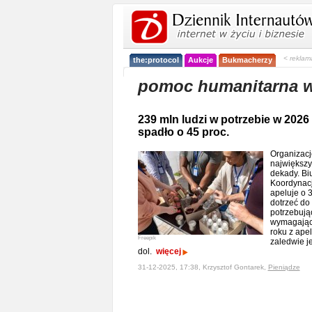
< reklam
the:protocol
Aukcje
Bukmacherzy
pomoc humanitarna w
239 mln ludzi w potrzebie w 2026 
spadło o 45 proc.
Organizacj
największ
dekady. Bi
Koordynac
apeluje o 3
dotrzeć do
potrzebują
wymagający
roku z ape
Freepik
zaledwie j
dol.
więcej
31-12-2025, 17:38, Krzysztof Gontarek,
Pieniądze