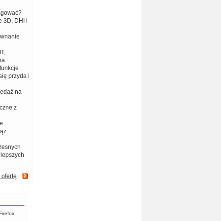
eagować?
 3D, DHI i
ównanie
T,
ia
funkcje
ię przyda i
zedaż na
czne z
e.
iąż
zesnych
jlepszych
 ofertę
Firefox