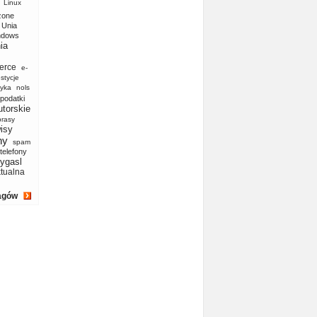
Linux
zone
Unia
ndows
ia
erce
e-
stycje
yka
nols
podatki
utorskie
prasy
isy
ny
spam
telefony
ygasl
ktualna
agów