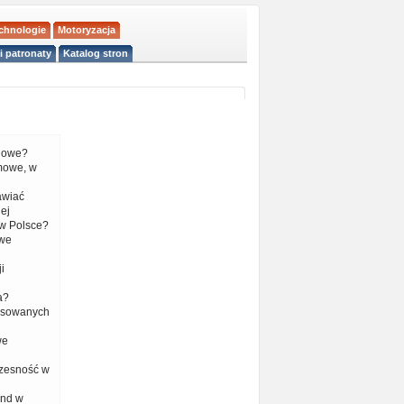
echnologie
Motoryzacja
i patronaty
Katalog stron
liowe?
mowe, w
tawiać
ej
w Polsce?
 we
i
a?
nsowanych
we
czesność w
end w