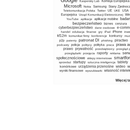
Google
Komisja Europejska
Kaspersky Lab
Microsoft
Samsung
Stany Zjednoc
Nokia
UE
USA
Telekomunikacja Polska
Twitter
UKE
Europejska
Wi
Urząd Komunikacji Elektronicznej
badan
aplikacje mobilne
YouTube
aplikacje
bezpieczeństwo
biznes
cenzura
cyberbezpieczeństwo
e-comm
dane osobowe
iPhone
handel
edukacja
finanse
gry
iPad
inwe
kf12m
konkursy
komunikat firmy
konferencje
muz
patronat DI
piractwo
p2p
patenty
phishing
prawa a
policja
polityka
podcasty
politycy
praca
prawo
prywatność
przedsiębiorcy
przegląd 
serw
raporty
przeglądarki
przejęcia
reklama
smartfo
społecznościowe
sklepy internetowe
startupy
tablety
sprzedaż
sztuczna inteligencja
w
urządzenia przenośne
wideo
komórkowe
własność intele
wyniki finansowe
wyszukiwarki
Więcej t