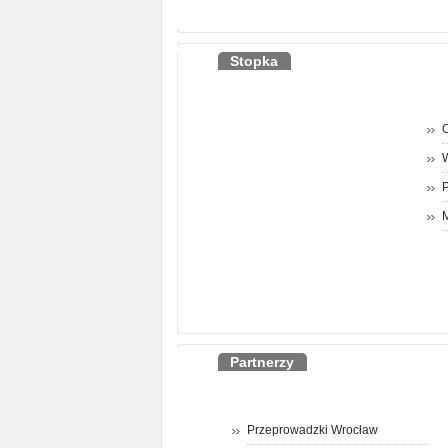
Stopka
O
P
M
Partnerzy
Przeprowadzki Wrocław